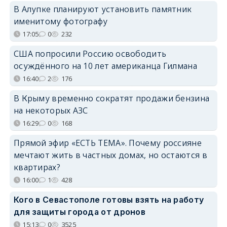
В Алупке планируют установить памятник
именитому фотографу
17:05
0
232
США попросили Россию освободить
осуждённого на 10 лет американца Гилмана
16:40
2
176
В Крыму временно сократят продажи бензина
на некоторых АЗС
16:29
0
168
Прямой эфир «ЕСТЬ ТЕМА». Почему россияне
мечтают жить в частных домах, но остаются в
квартирах?
16:00
1
428
Кого в Севастополе готовы взять на работу
для защиты города от дронов
15:13
0
3525