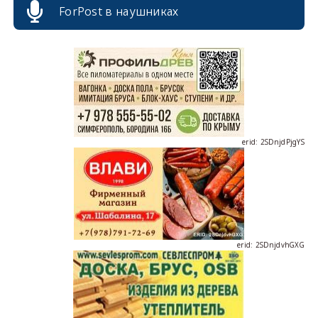
ForPost в наушниках
erid: 2SDnjdPjgYS
erid: 2SDnjdvhGXG
erid: 2SDnjcLUypt