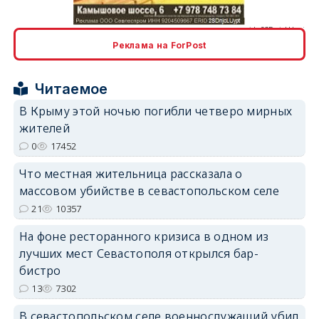
Реклама на ForPost
erid: 2SDnjcrDNw6
Читаемое
В Крыму этой ночью погибли четверо мирных
жителей
0
17452
Что местная жительница рассказала о
erid: 2SDnjdPjgYS
массовом убийстве в севастопольском селе
21
10357
На фоне ресторанного кризиса в одном из
лучших мест Севастополя открылся бар-
бистро
13
7302
erid: 2SDnjdvhGXG
В севастопольском селе военнослужащий убил