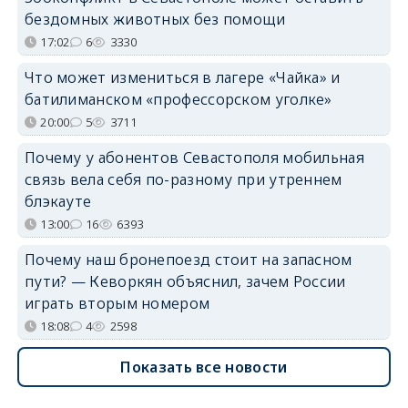
бездомных животных без помощи
17:02
6
3330
Что может измениться в лагере «Чайка» и
батилиманском «профессорском уголке»
20:00
5
3711
Почему у абонентов Севастополя мобильная
связь вела себя по-разному при утреннем
блэкауте
13:00
16
6393
Почему наш бронепоезд стоит на запасном
пути? — Кеворкян объяснил, зачем России
играть вторым номером
18:08
4
2598
Показать все новости