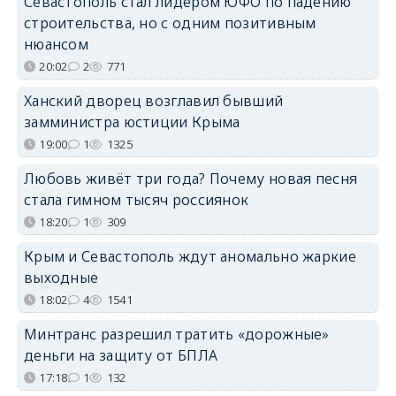
Севастополь стал лидером ЮФО по падению
строительства, но с одним позитивным
нюансом
20:02
2
771
Ханский дворец возглавил бывший
замминистра юстиции Крыма
19:00
1
1325
Любовь живёт три года? Почему новая песня
стала гимном тысяч россиянок
18:20
1
309
Крым и Севастополь ждут аномально жаркие
выходные
18:02
4
1541
Минтранс разрешил тратить «дорожные»
деньги на защиту от БПЛА
17:18
1
132