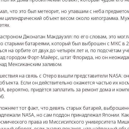
ал, что это был метеорит, но упавшим с неба предмето
м цилиндрический объект весом около килограмма. Муж
етях.
 астроном Джонатан Макдауэлл: по его словам, это могл
со старыми батареями, который был выброшен с МКС в 2
ся на орбите от двух до четырёх лет и, по подсчётам у
над городом Форт-Майерс, штат Флорида, но он неожид
над Мексиканским заливом.
шествия на связь с Отеро вышли представители NASA: о
объекта. Если он действительно окажется частью их кос
А, вероятно, придётся заплатить за ремонт дома и ком
б.
ожняет тот факт, что девять старых батарей, выброшен
адлежали NASA, но сам поддон принадлежал Японии. Как
космического права из Миссисипского университета Мише
чный оборот, если анализ покажет, что найденный объе