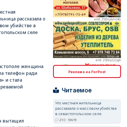
естная
ьница рассказала о
вом убийстве в
топольском селе
erid: 2SDnjcLUypt
астополе женщина
Реклама на ForPost
ла телефон ради
а» и стала
erid: 2SDnjcrDNw6
зреваемой
Читаемое
Что местная жительница
рассказала о массовом убийстве
в севастопольском селе
21
10619
ч вытащил
erid: 2SDnjdPjgYS