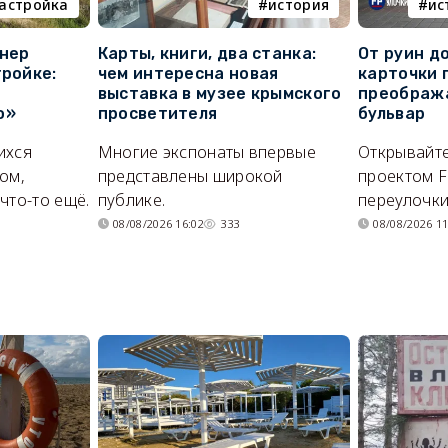
астройка
история
ис
онер
Карты, книги, два станка:
От руин д
тройке:
чем интересна новая
карточки 
выставка в музее крымского
преображ
о»
просветителя
бульвар
ихся
Многие экспонаты впервые
Открывайте
ом,
представлены широкой
проектом F
что-то ещё.
публике.
переулочки
08/08/2026 16:02
333
08/08/2026 11