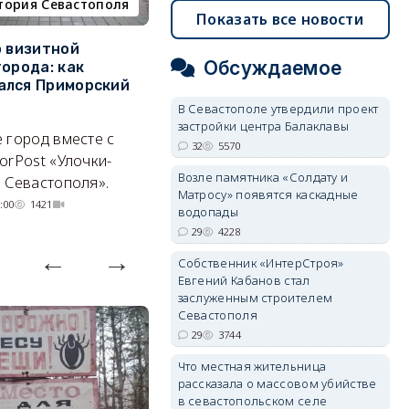
тория Севастополя
недвижимость
Показать все новости
о визитной
Севастополь стал лидером
К
Обсуждаемое
города: как
ЮФО по падению
в
ался Приморский
строительства, но с одним
г
позитивным нюансом
В Севастополе утвердили проект
Ч
застройки центра Балаклавы
 город вместе с
Кризис ударил по регионам
го
32
5570
orPost «Улочки-
совершенно по-разному.
Возле памятника «Солдату и
 Севастополя».
07/08/2026 20:02
3801
Матросу» появятся каскадные
:00
1421
водопады
29
4228
Собственник «ИнтерСтроя»
Евгений Кабанов стал
заслуженным строителем
Севастополя
29
3744
Что местная жительница
рассказала о массовом убийстве
в севастопольском селе