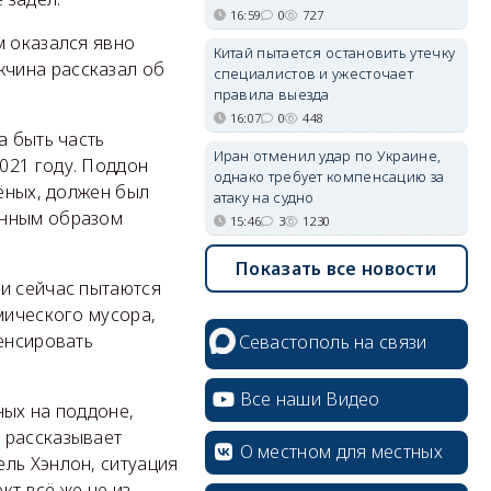
16:59
0
727
м оказался явно
Китай пытается остановить утечку
чина рассказал об
специалистов и ужесточает
правила выезда
16:07
0
448
а быть часть
Иран отменил удар по Украине,
021 году. Поддон
однако требует компенсацию за
чёных, должен был
атаку на судно
анным образом
15:46
3
1230
Показать все новости
ни сейчас пытаются
мического мусора,
пенсировать
Севастополь на связи
Все наши Видео
ных на поддоне,
 рассказывает
О местном для местных
ль Хэнлон, ситуация
кт всё же не из