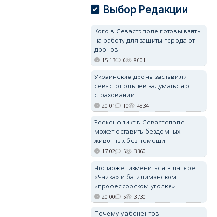
Выбор Редакции
Кого в Севастополе готовы взять
на работу для защиты города от
дронов
15:13
0
8001
Украинские дроны заставили
севастопольцев задуматься о
страховании
20:01
10
4834
Зооконфликт в Севастополе
может оставить бездомных
животных без помощи
17:02
6
3360
Что может измениться в лагере
«Чайка» и батилиманском
«профессорском уголке»
20:00
5
3730
Почему у абонентов