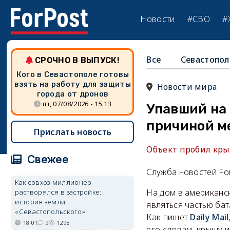
Новости
#СВО
#
Все
Севастопол
СРОЧНО В ВЫПУСК!
Кого в Севастополе готовы
взять на работу для защиты
Новости мира
города от дронов
пт, 07/08/2026 - 15:13
Упавший на
причиной м
Прислать новость
Объект пробил крыш
Свежее
Служба новостей Fo
Как совхоз-миллионер
На дом в американс
растворялся в застройке:
история земли
являться частью ба
«Севастопольского»
Как пишет
Daily Mail
18:01
9
1298
его словам, крышу и