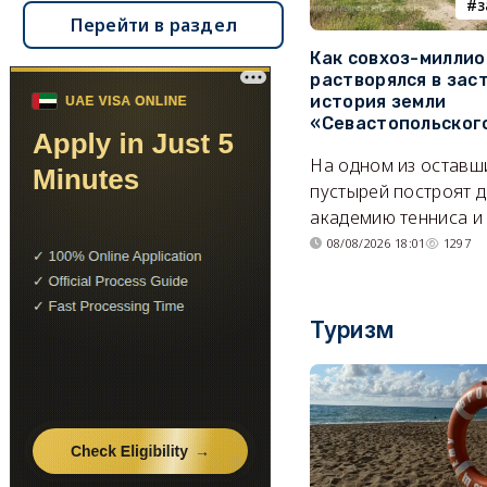
з
Перейти в раздел
Как совхоз-милли
растворялся в зас
история земли
«Севастопольског
На одном из оставш
пустырей построят д
академию тенниса и 
08/08/2026 18:01
1297
Туризм