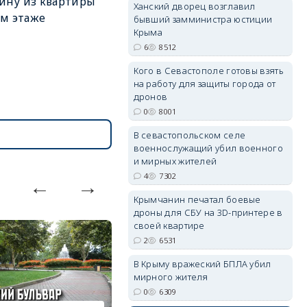
ину из квартиры
Ханский дворец возглавил
-м этаже
бывший замминистра юстиции
Крыма
6
8512
Кого в Севастополе готовы взять
на работу для защиты города от
erid: 2SDnjdvhGXG
дронов
0
8001
В севастопольском селе
военнослужащий убил военного
и мирных жителей
4
7302
Крымчанин печатал боевые
дроны для СБУ на 3D-принтере в
своей квартире
2
6531
В Крыму вражеский БПЛА убил
мирного жителя
0
6309