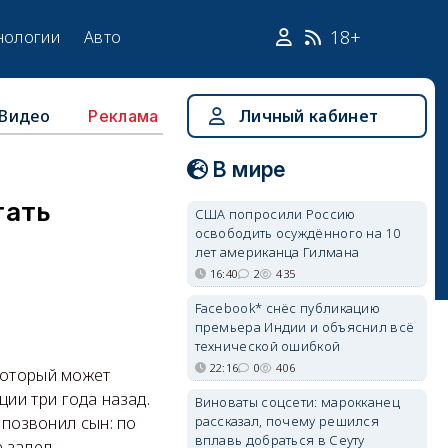
18+
нологии
Авто
Видео
Личный кабинет
Реклама
В мире
тать
США попросили Россию
освободить осуждённого на 10
лет американца Гилмана
16:40
2
435
Facebook* снёс публикацию
премьера Индии и объяснил всё
технической ошибкой
22:16
0
406
который может
ии три года назад.
Виноваты соцсети: марокканец
рассказал, почему решился
 позвонил сын: по
вплавь добраться в Сеуту
 задел.