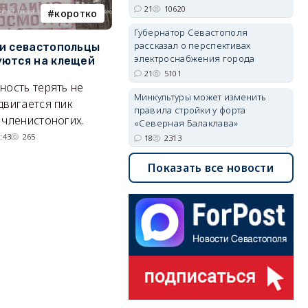
21
10620
коротко
Балаклава
Губернатор Севастополя
рассказал о перспективах
и севастопольцы
В Севастополе утвердили
Н
электроснабжения города
ются на клещей
проект застройки центра
С
Балаклавы
и
21
5101
ность терять не
Минкультуры может изменить
Там появится туристический
М
двигается пик
правила стройки у форта
квартал с отелями и
н
 членистоногих.
«Северная Балаклава»
парковками.
:43
265
18
2313
05/08/2026 08:01
5570
Показать все новости