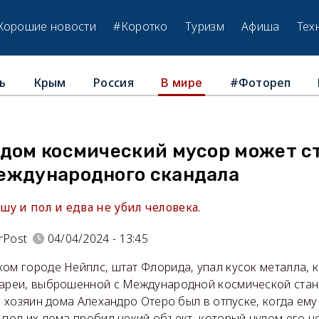
Хорошие новости
#Коротко
Туризм
Афиша
Тех
ь
Крым
Россия
#Фотореп
В мире
 дом космический мусор может с
еждународного скандала
у и пол и едва не убил человека.
rPost
04/04/2024 - 13:45
ком городе Нейплс, штат Флорида, упал кусок металла, 
тареи, выброшенной с Международной космической станц
, хозяин дома Алехандро Отеро был в отпуске, когда ему
 пол их дома пробил некий объект, который чудом его не