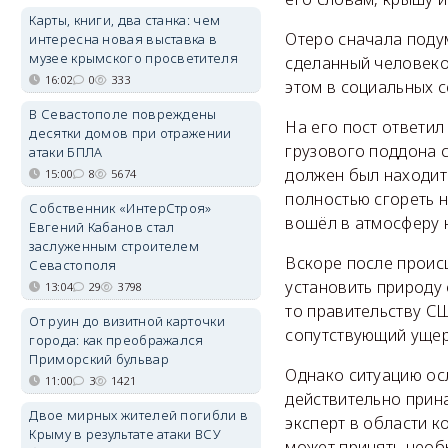
Карты, книги, два станка: чем
Отеро сначала подум
интересна новая выставка в
музее крымского просветителя
сделанный человеко
16:02
0
333
этом в социальных с
В Севастополе повреждены
На его пост ответил
десятки домов при отражении
грузового поддона 
атаки БПЛА
должен был находить
15:00
8
5674
полностью сгореть 
Собственник «ИнтерСтроя»
вошёл в атмосферу 
Евгений Кабанов стал
заслуженным строителем
Вскоре после проис
Севастополя
установить природу 
13:04
29
3798
то правительству СШ
От руин до визитной карточки
сопутствующий ущер
города: как преображался
Приморский бульвар
Однако ситуацию осл
11:00
3
1421
действительно прин
Двое мирных жителей погибли в
эксперт в области 
Крыму в результате атаки ВСУ
может принять необы