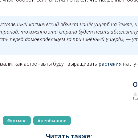
усственный космический объект нанёс ущерб на Земле, н
 страной, то именно эта страна будет нести абсолютн
ть перед домовладельцем за причинённый ущерб», — 
азали, как астронавты будут выращивать
растения
на Лун
О
Еще
космос
необычное
Читать также: