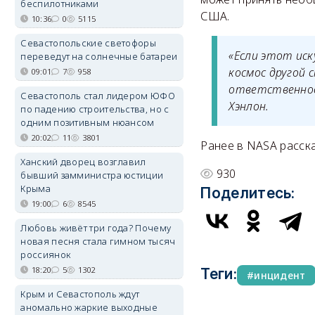
беспилотниками
США.
10:36
0
5115
Севастопольские светофоры
«Если этот иск
переведут на солнечные батареи
космос другой
09:01
7
958
ответственнос
Севастополь стал лидером ЮФО
Хэнлон.
по падению строительства, но с
одним позитивным нюансом
20:02
11
3801
Ранее в NASA расск
Ханский дворец возглавил
930
бывший замминистра юстиции
Крыма
Поделитесь:
19:00
6
8545
Любовь живёт три года? Почему
новая песня стала гимном тысяч
россиянок
18:20
5
1302
Теги:
инцидент
Крым и Севастополь ждут
аномально жаркие выходные