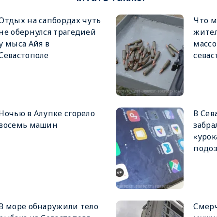
Отдых на сапбордах чуть
Что м
не обернулся трагедией
жител
у мыса Айя в
массо
Севастополе
севас
Ночью в Алупке сгорело
В Сев
восемь машин
забра
«урок
подо
В море обнаружили тело
Смер