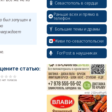
Севастополь в сердце
Раньше всех и прямо в
телефон
о был запущен в
ую
Большие темы и драмы
утверждает
erid: 2SDnjcrDNw6
Живи по-севастопольски
е.
ForPost в наушниках
цените статью:
erid: 2SDnjdPjgYS
 нет голосов
erid: 2SDnjdvhGXG