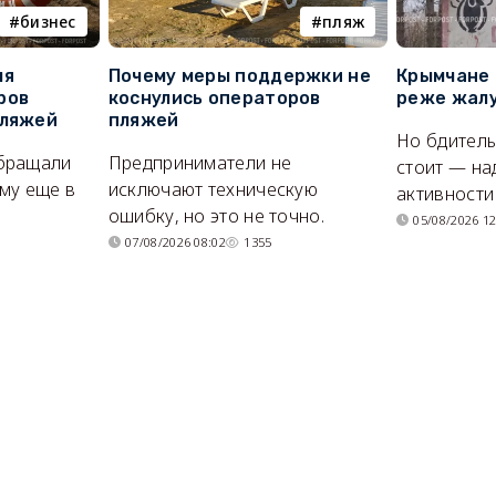
бизнес
пляж
ля
Почему меры поддержки не
Крымчане 
ров
коснулись операторов
реже жалу
пляжей
пляжей
Но бдитель
бращали
Предприниматели не
стоит — на
му еще в
исключают техническую
активности
ошибку, но это не точно.
05/08/2026 12
07/08/2026 08:02
1355