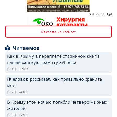
Реклама на ForPost
erid: 2SDnjcrDNw6
Читаемое
Как в Крыму в переплёте старинной книги
нашли ханскую грамоту XVI века
1
36907
erid: 2SDnjdPjgYS
Пчеловод рассказал, как правильно хранить
мёд
2
24163
В Крыму этой ночью погибли четверо мирных
жителей
erid: 2SDnjdvhGXG
0
17203