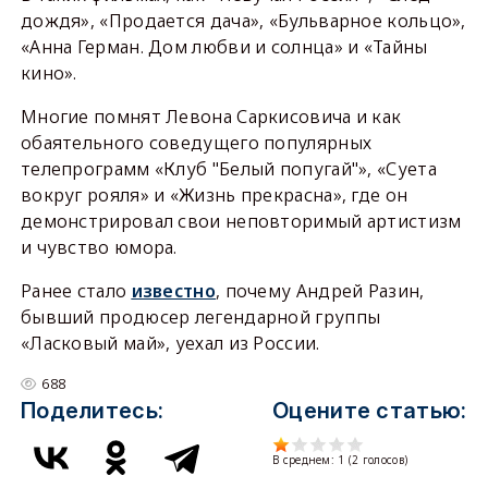
дождя», «Продается дача», «Бульварное кольцо»,
«Анна Герман. Дом любви и солнца» и «Тайны
кино».
Многие помнят Левона Саркисовича и как
обаятельного соведущего популярных
телепрограмм «Клуб "Белый попугай"», «Суета
вокруг рояля» и «Жизнь прекрасна», где он
демонстрировал свои неповторимый артистизм
и чувство юмора.
Ранее стало
известно
, почему Андрей Разин,
бывший продюсер легендарной группы
«Ласковый май», уехал из России.
688
Поделитесь:
Оцените статью:
В среднем:
1
(
2
голосов)