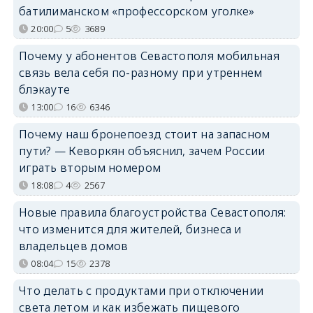
батилиманском «профессорском уголке»
20:00
5
3689
Почему у абонентов Севастополя мобильная
связь вела себя по-разному при утреннем
блэкауте
13:00
16
6346
Почему наш бронепоезд стоит на запасном
пути? — Кеворкян объяснил, зачем России
играть вторым номером
18:08
4
2567
Новые правила благоустройства Севастополя:
что изменится для жителей, бизнеса и
владельцев домов
08:04
15
2378
Что делать с продуктами при отключении
света летом и как избежать пищевого