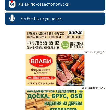
erid: 2SDnjcrDNw6
Живи по-севастопольски
ForPost в наушниках
erid: 2SDnjdPjgYS
erid: 2SDnjdvhGXG
erid: 2SDnjcLUypt