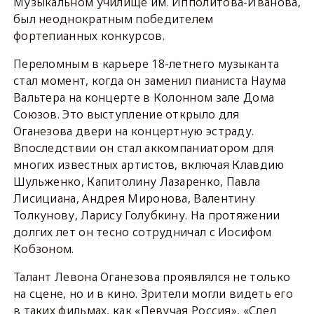
Музыкальном училище им. Ипполитова-Иванова,
был неоднократным победителем
фортепианных конкурсов.
Переломным в карьере 18-летнего музыканта
стал момент, когда он заменил пианиста Наума
Вальтера на концерте в Колонном зале Дома
Союзов. Это выступление открыло для
Оганезова двери на концертную эстраду.
Впоследствии он стал аккомпаниатором для
многих известных артистов, включая Клавдию
Шульженко, Капитолину Лазаренко, Павла
Лисициана, Андрея Миронова, Валентину
Толкунову, Ларису Голубкину. На протяжении
долгих лет он тесно сотрудничал с Иосифом
Кобзоном.
Талант Левона Оганезова проявлялся не только
на сцене, но и в кино. Зрители могли видеть его
в таких фильмах, как «Певучая Россия», «След