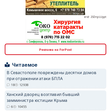
erid: 2SDnjcLUypt
erid: 2SDnjcrDNw6
Реклама на ForPost
Читаемое
В Севастополе повреждены десятки домов
при отражении атаки БПЛА
erid: 2SDnjdPjgYS
18
12938
Ханский дворец возглавил бывший
замминистра юстиции Крыма
6
10455