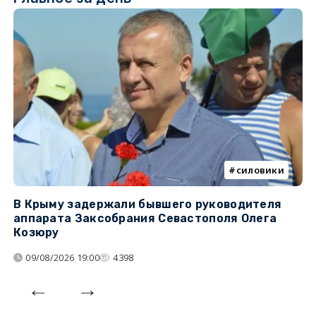
силовики
В Крыму задержали бывшего руководителя
К
аппарата Заксобрания Севастополя Олега
з
Козюру
«
09/08/2026 19:00
4398