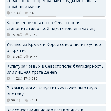
Севастополец превращает груды металла в
корабли и маяки
17:06
3
1408
Как зелёное богатство Севастополя
становится жертвой неустановленных лиц
15:05
4
2959
Учёные из Крыма и Кореи совершили научное
открытие
13:04
0
9177
Культура чаевых в Севастополе: благодарность
или лишняя трата денег?
11:02
17
2351
В Крыму могут запустить «узкую» льготную
ипотеку
09:01
0
4101
Как совхоз-миллионер растворялся в