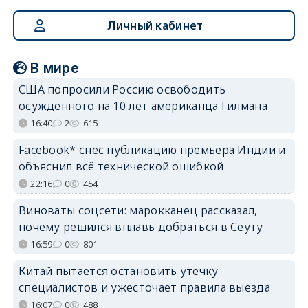
Личный кабинет
В мире
США попросили Россию освободить
осуждённого на 10 лет американца Гилмана
16:40
2
615
Facebook* снёс публикацию премьера Индии и
объяснил всё технической ошибкой
22:16
0
454
Виноваты соцсети: марокканец рассказал,
почему решился вплавь добраться в Сеуту
16:59
0
801
Китай пытается остановить утечку
специалистов и ужесточает правила выезда
16:07
0
488