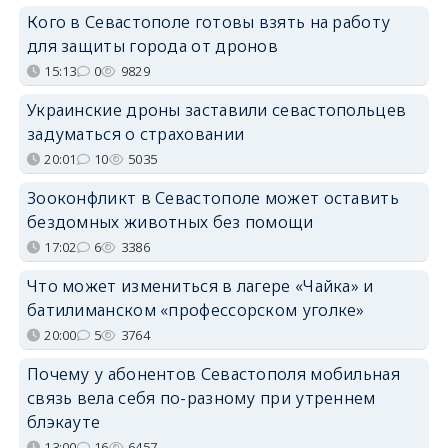
Кого в Севастополе готовы взять на работу
для защиты города от дронов
15:13
0
9829
Украинские дроны заставили севастопольцев
задуматься о страховании
20:01
10
5035
Зооконфликт в Севастополе может оставить
бездомных животных без помощи
17:02
6
3386
Что может измениться в лагере «Чайка» и
батилиманском «профессорском уголке»
20:00
5
3764
Почему у абонентов Севастополя мобильная
связь вела себя по-разному при утреннем
блэкауте
13:00
16
6457