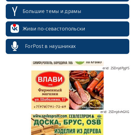
Большие темы и драмы
erid: 2SDnjcrDNw6
Живи по-севастопольски
ForPost в наушниках
erid: 2SDnjdPjgYS
erid: 2SDnjdvhGXG