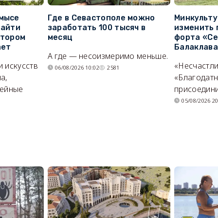
 мысе
Где в Севастополе можно
Минкульт
найти
заработать 100 тысяч в
изменить 
отором
месяц
форта «Се
ает
Балаклав
А где — несоизмеримо меньше.
и искусств
«Несчастл
06/08/2026 10:02
2581
а,
«Благодат
мейные
присоедини
05/08/2026 20