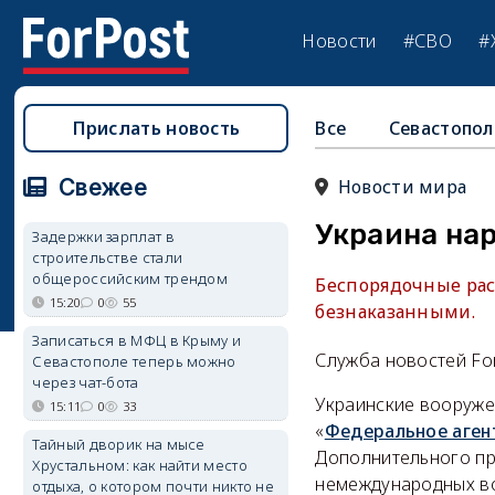
Новости
#СВО
#
Прислать новость
Все
Севастопол
Свежее
Новости мира
Украина на
Задержки зарплат в
строительстве стали
общероссийским трендом
Беспорядочные рас
15:20
0
55
безнаказанными.
Записаться в МФЦ в Крыму и
Служба новостей Fo
Севастополе теперь можно
через чат-бота
Украинские вооруже
15:11
0
33
«
Федеральное аген
Тайный дворик на мысе
Дополнительного пр
Хрустальном: как найти место
немеждународных в
отдыха, о котором почти никто не