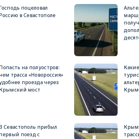
Господь поцеловал
Альт
Россию в Севастополе
марш
полу
допо
десят
Попасть на полуостров:
Какие
чем трасса «Новороссия»
тури
удобнее проезда через
альте
Крымский мост
Крым
В Севастополь прибыл
Крым
первый поезд с
трасс