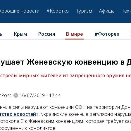
Хорошие новости
#Коротко
Туризм
Афиша
Тех
ь
Крым
Россия
#Фотореп
В мире
рушает Женевскую конвенцию в 
стрелы мирных жителей из запрещённого оружия не
rPost
16/07/2019 - 17:44
нные силы нарушают конвенции ООН на территории Донб
тство новостей
», украинские военные регулярно наруша
отокола II к Женевским конвенциям, которая требует з
ооружённых конфликтов.