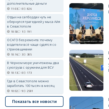
дополнительные деньги
11:03
0
826
Отдых на сапбордах чуть не
обернулся трагедией у мыса Айя
в Севастополе
10:50
1
191
ОСАГО без ремонта: почему
водители всё чаще судятся со
страховщиками
10:16
3
305
В Чёрном море уничтожены два
сухогруза с оружием для ВСУ
10:13
0
173
Где в Севастополе можно
заработать 100 тысяч в месяц
10:02
9
2581
Показать все новости