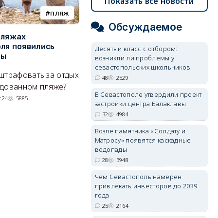
Показать все новости
пляж
туризм
Обсуждаемое
пляжах
Двух москвичей на
П
ля появились
сапбордах унесло от берега
о
Десятый класс с отбором:
ры
Крыма на километр в море
б
возникли ли проблемы у
Е
севастопольских школьников
штрафовать за отдых
Спасатели благополучно
48
2529
Н
удованном пляже?
вернули туристов обратно на
В Севастополе утвердили проект
де
сушу.
:24
5885
застройки центра Балаклавы
29/07/2026 17:03
6376
32
4984
Возле памятника «Солдату и
Матросу» появятся каскадные
водопады
28
3948
Чем Севастополь намерен
привлекать инвесторов до 2039
года
25
2164