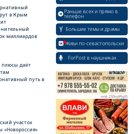
ернативный
Раньше всех и прямо в
рут в Крым
телефон
чит
Большие темы и драмы
лнительный
erid: 2SDnjcrDNw6
ок миллиардов
Живи по-севастопольски
ForPost в наушниках
 плюсы даёт
стам
erid: 2SDnjdPjgYS
рнативный путь в
erid: 2SDnjdvhGXG
ский участок
ы «Новороссия»