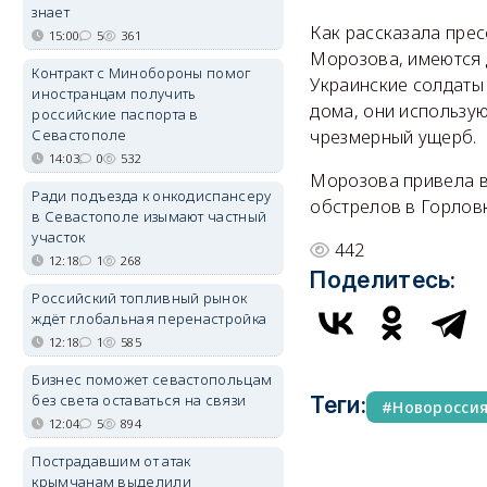
знает
Как рассказала пре
15:00
5
361
Морозова, имеются 
Контракт с Минобороны помог
Украинские солдаты
иностранцам получить
дома, они использу
российские паспорта в
Севастополе
чрезмерный ущерб.
14:03
0
532
Морозова привела в
Ради подъезда к онкодиспансеру
обстрелов в Горловк
в Севастополе изымают частный
участок
442
12:18
1
268
Поделитесь:
Российский топливный рынок
ждёт глобальная перенастройка
12:18
1
585
Бизнес поможет севастопольцам
без света оставаться на связи
Теги:
Новоросси
12:04
5
894
Пострадавшим от атак
крымчанам выделили