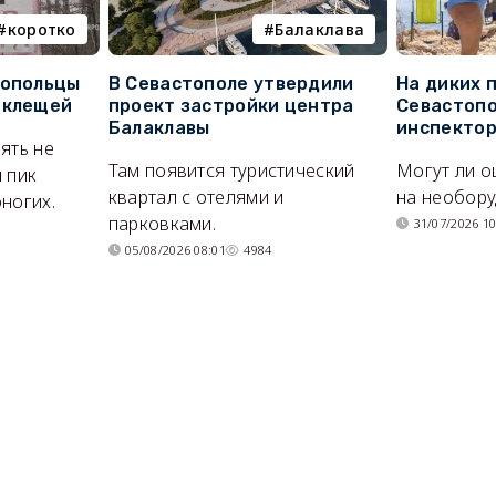
коротко
Балаклава
топольцы
В Севастополе утвердили
На диких 
 клещей
проект застройки центра
Севастопо
Балаклавы
инспекто
ять не
Там появится туристический
Могут ли о
 пик
квартал с отелями и
на необор
ногих.
парковками.
31/07/2026 10
05/08/2026 08:01
4984