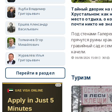
Яцуба Владимир
Тайный дворик на
Григорьевич
Хрустальном: как 
место отдыха, о к
почти никто не зн
Ершёв Александр
Васильевич
Под стенами Галере
прячутся руины храм
Толмачев Егор
Михайлович
гравийный сад и се
качели.
Журавлёв Илья
06/08/2026 15:00
361
Григорьевич
Перейти в раздел
Туризм