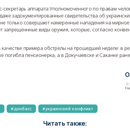
сс-секретарь аппарата Уполномоченного по правам чело
даже задокументированные свидетельства об украински
 не только совершают намеренные нападения на мирное
ют запрещённные виды оружия, которые, согласно конве
 качестве примера обстрелы на прошедшей неделе: в ре
е погибла пенсионерка, а в Докучаевске и Саханке ран
О
Еще
я
донбасс
украинский конфликт
Читать также: