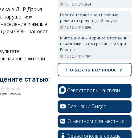
15:46
3
934
века в ДНР Дарья
Европа теряет свои главные
х нарушениях.
реки из-за рекордной засухи
 население и жилые
13:16
1
596
нциям ООН, наносят
Миграционный кризис в Испании
начал закрывать границы внутри
Европы
зультате
15:05
1
797
ены мирные жители.
Показать все новости
цените статью:
Севастополь на связи
 нет голосов
Все наши Видео
О местном для местных
Севастополь в сердце