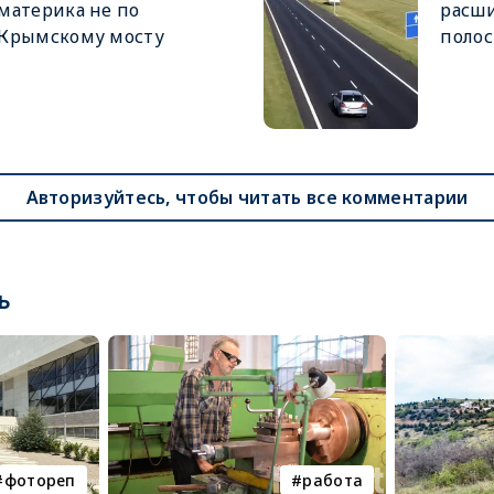
материка не по
расши
Крымскому мосту
полос
Авторизуйтесь, чтобы читать все комментарии
ь
фотореп
работа