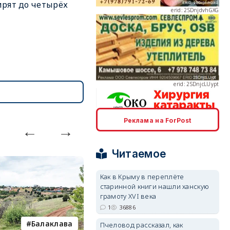
рят до четырёх
erid: 2SDnjcLUypt
Реклама на ForPost
erid: 2SDnjcrDNw6
Читаемое
Как в Крыму в переплёте
старинной книги нашли ханскую
грамоту XVI века
erid: 2SDnjdPjgYS
1
36886
Балаклава
покушение
Пчеловод рассказал, как