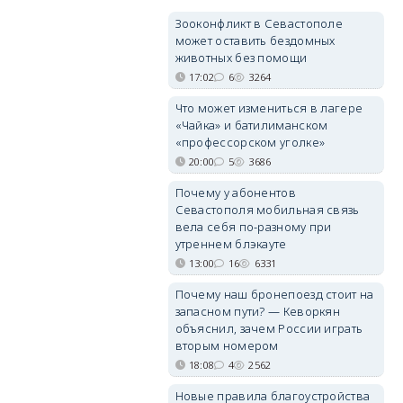
Зооконфликт в Севастополе
может оставить бездомных
животных без помощи
17:02
6
3264
Что может измениться в лагере
«Чайка» и батилиманском
«профессорском уголке»
20:00
5
3686
Почему у абонентов
Севастополя мобильная связь
вела себя по-разному при
утреннем блэкауте
13:00
16
6331
Почему наш бронепоезд стоит на
запасном пути? — Кеворкян
объяснил, зачем России играть
вторым номером
18:08
4
2562
Новые правила благоустройства