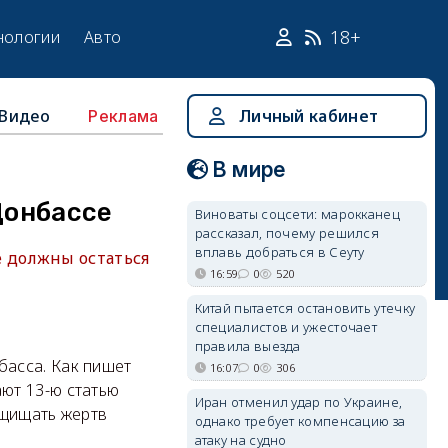
18+
нологии
Авто
Видео
Личный кабинет
Реклама
В мире
Донбассе
Виноваты соцсети: марокканец
рассказал, почему решился
вплавь добраться в Сеуту
 должны остаться
16:59
0
520
Китай пытается остановить утечку
специалистов и ужесточает
правила выезда
асса. Как пишет
16:07
0
306
ют 13-ю статью
Иран отменил удар по Украине,
ащищать жертв
однако требует компенсацию за
атаку на судно