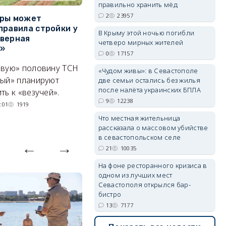
правильно хранить мёд
2
23957
уры может
Совершено покушение на
П
правила стройки у
разработчика дронов
к
В Крыму этой ночью погибли
верная
«Упырь» — что известно к
р
четверо мирных жителей
erid: 2SDnjdvhGXG
а»
этому часу
С
0
17157
ивую» половину ТСН
Сработало взрывное
С
«Чудом живы»: в Севастополе
ный» планируют
устройство, заложенное под
гр
две семьи остались без жилья
после налёта украинских БПЛА
ть к «везучей».
автомобиль Владимира
р
9
12238
Ткачука.
во
:01
1919
05/08/2026 17:18
1694
Что местная жительница
рассказала о массовом убийстве
в севастопольском селе
21
10035
На фоне ресторанного кризиса в
одном из лучших мест
Севастополя открылся бар-
бистро
13
7177