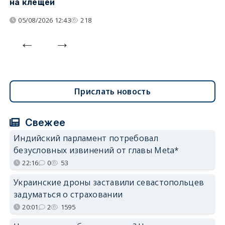
на клещей
ц
05/08/2026 12:43
218
Прислать новость
Свежее
Индийский парламент потребовал
безусловных извинений от главы Meta*
22:16
0
53
Украинские дроны заставили севастопольцев
задуматься о страховании
20:01
2
1595