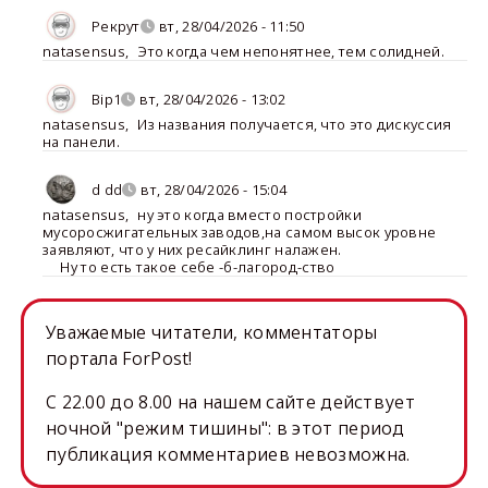
Рекрут
вт, 28/04/2026 - 11:50
natasensus
,
Это когда чем непонятнее, тем солидней.
Bip1
вт, 28/04/2026 - 13:02
natasensus
,
Из названия получается, что это дискуссия
на панели.
d dd
вт, 28/04/2026 - 15:04
natasensus
,
ну это когда вместо постройки
мусоросжигательных заводов,на самом высок уровне
заявляют, что у них ресайклинг налажен.
Ну то есть такое себе -б-лагород-ство
Уважаемые читатели, комментаторы
портала ForPost!
C 22.00 до 8.00 на нашем сайте действует
ночной "режим тишины": в этот период
публикация комментариев невозможна.