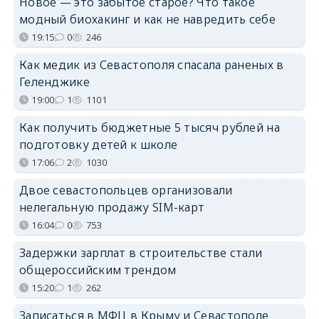
Новое — это забытое старое? Что такое
модный биохакинг и как не навредить себе
19:15
0
246
Как медик из Севастополя спасала раненых в
Геленджике
19:00
1
1101
Как получить бюджетные 5 тысяч рублей на
подготовку детей к школе
17:06
2
1030
Двое севастопольцев организовали
нелегальную продажу SIM-карт
16:04
0
753
Задержки зарплат в строительстве стали
общероссийским трендом
15:20
1
262
Записаться в МФЦ в Крыму и Севастополе