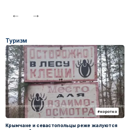
Туризм
коротко
Крымчане и севастопольцы реже жалуются
В