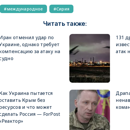
международное
Сирия
Читать также:
Иран отменил удар по
131 д
Украине, однако требует
извес
компенсацию за атаку на
атак 
судно
Как Украина пытается
Драпа
оставить Крым без
ненав
ресурсов и что может
кома
сделать Россия — ForPost
«Реактор»