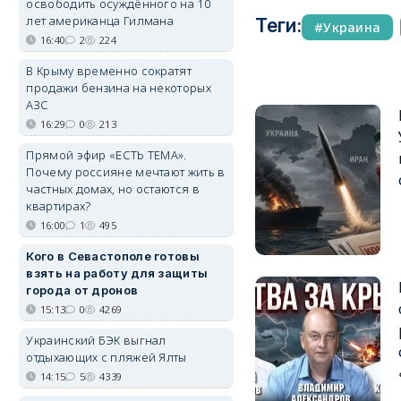
освободить осуждённого на 10
лет американца Гилмана
Теги:
Украина
16:40
2
224
В Крыму временно сократят
продажи бензина на некоторых
АЗС
16:29
0
213
Прямой эфир «ЕСТЬ ТЕМА».
Почему россияне мечтают жить в
частных домах, но остаются в
квартирах?
16:00
1
495
Кого в Севастополе готовы
взять на работу для защиты
города от дронов
15:13
0
4269
Украинский БЭК выгнал
отдыхающих с пляжей Ялты
14:15
5
4339