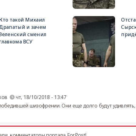
Кто такой Михаил
Отста
Драпатый и зачем
Сырск
Зеленский сменил
придё
главкома ВСУ
)
ков
чт, 18/10/2018 - 13:47
победившей шизофрении. Они еще долго будут удивлять, 
ли, комментаторы портала ForPost!