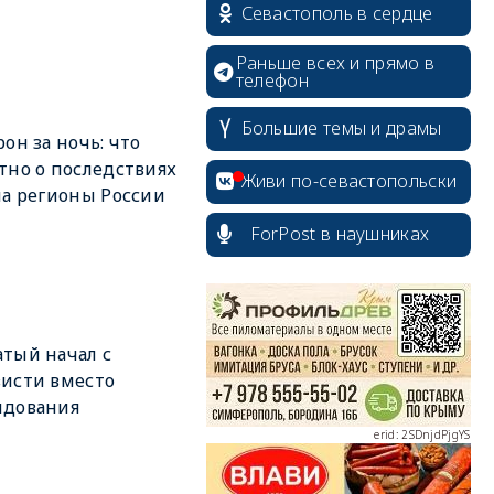
Севастополь в сердце
Раньше всех и прямо в
телефон
Большие темы и драмы
рон за ночь: что
тно о последствиях
Живи по-севастопольски
на регионы России
ForPost в наушниках
erid: 2SDnjcrDNw6
тый начал с
исти вместо
ндования
erid: 2SDnjdPjgYS