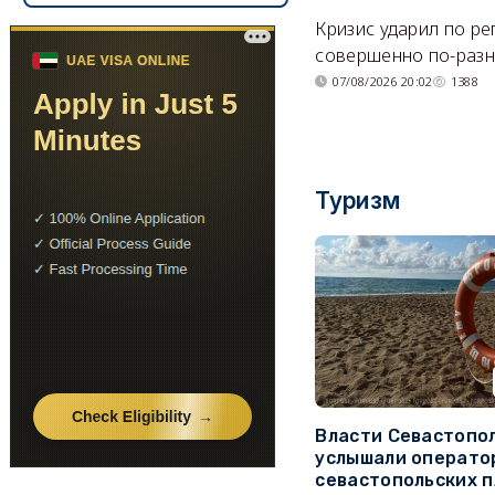
Кризис ударил по р
совершенно по-разн
07/08/2026 20:02
1388
Туризм
Власти Севастопо
услышали операто
севастопольских 