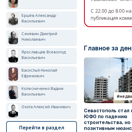
C 22.00 до 8.00 
Ершёв Александр
публикация комм
Васильевич
Сенявин Дмитрий
Николаевич
Главное за ден
Ярославцев Всеволод
Васильевич
Басистый Николай
Ефремович
Колесниченко Вадим
Васильевич
недв
Охота Алексей Иванович
Севастополь стал
ЮФО по падению
строительства, но
Перейти в раздел
позитивным нюан