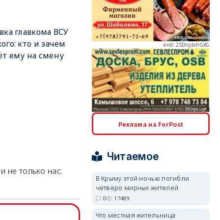
вка главкома ВСУ
ого: кто и зачем
erid: 2SDnjdvhGXG
т ему на смену
erid: 2SDnjcLUypt
Реклама на ForPost
Читаемое
и не только нас.
В Крыму этой ночью погибли
четверо мирных жителей
erid: 2SDnjcrDNw6
0
17489
Что местная жительница