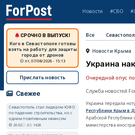
Новости
#СВО
#
Все
Севастопол
СРОЧНО В ВЫПУСК!
Кого в Севастополе готовы
взять на работу для защиты
Новости Крыма
города от дронов
пт, 07/08/2026 - 15:13
Украина нак
Прислать новость
Очередной опус по
Служба новостей Fo
Свежее
Украина передала нот
Севастополь стал лидером ЮФО
Республики Крым в 
по падению строительства, но с
Арабской Республики 
одним позитивным нюансом
министерства иностра
20:02
2
1428