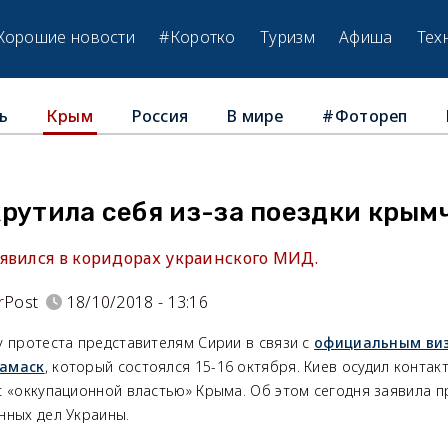
Хорошие новости
#Коротко
Туризм
Афиша
Тех
ь
Россия
В мире
#Фотореп
Крым
рутила себя из-за поездки крым
явился в коридорах украинского МИД.
rPost
18/10/2018 - 13:16
у протеста представителям Сирии в связи с
официальным виз
Дамаск
, который состоялся 15-16 октября. Киев осудил контак
с «оккупационной властью» Крыма. Об этом сегодня заявила п
нных дел Украины.