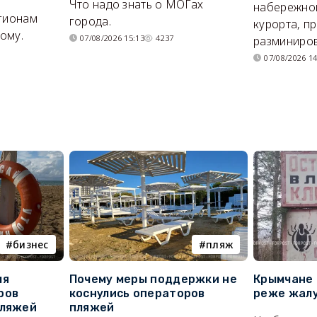
Что надо знать о МОГах
набережно
егионам
города.
курорта, п
ому.
07/08/2026 15:13
4237
разминиров
07/08/2026 14
бизнес
пляж
ля
Почему меры поддержки не
Крымчане 
ров
коснулись операторов
реже жалу
пляжей
пляжей