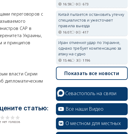
16:59
0
673
ицами переговоров с
Китай пытается остановить утечку
специалистов и ужесточает
называемого
правила выезда
инистров САР в
16:07
0
417
еренитета Украины,
Иран отменил удар по Украине,
м и принципов
однако требует компенсацию за
атаку на судно
15:46
3
1196
Показать все новости
орым власти Сирии
рб дипломатическим
Севастополь на связи
цените статью:
Все наши Видео
 нет голосов
О местном для местных