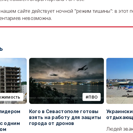
на нашем сайте действует ночной "режим тишины": в этот 
ентариев невозможна.
ь
ижимость
ПВО
 лидером
Кого в Севастополе готовы
Украински
взять на работу для защиты
отдыхающи
 с одним
города от дронов
Людей эвак
сом