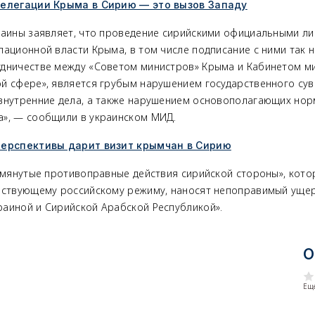
делегации Крыма в Сирию — это вызов Западу
раины заявляет, что проведение сирийскими официальными л
пационной власти Крыма, в том числе подписание с ними так 
дничестве между «Советом министров» Крыма и Кабинетом м
й сфере», является грубым нарушением государственного сув
внутренние дела, а также нарушением основополагающих нор
», — сообщили в украинском МИД.
перспективы дарит визит крымчан в Сирию
помянутые противоправные действия сирийской стороны», кот
йствующему российскому режиму, наносят непоправимый уще
аиной и Сирийской Арабской Республикой».
О
Еще