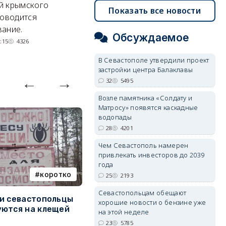
Энергетики, подчеркнул он,
П
й крымского
Показать все новости
делают практически
и
роводится
невозможное.
ош
ание.
Обсуждаемое
07/08/2026 10:13
4344
:15
4326
В Севастополе утвердили проект
застройки центра Балаклавы
32
5495
Возле памятника «Солдату и
Матросу» появятся каскадные
водопады
28
4201
Чем Севастополь намерен
привлекать инвесторов до 2039
года
коротко
Балаклава
25
2193
Севастопольцам обещают
и севастопольцы
В Севастополе утвердили
Н
хорошие новости о бензине уже
ются на клещей
проект застройки центра
С
на этой неделе
Балаклавы
и
23
5785