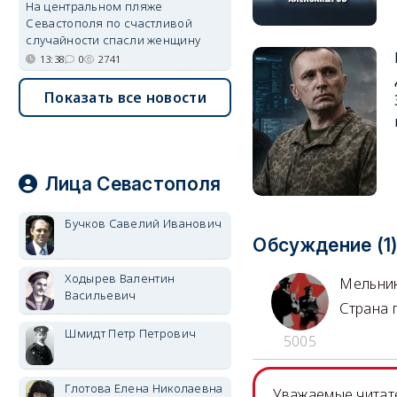
На центральном пляже
Севастополя по счастливой
случайности спасли женщину
13:38
0
2741
Показать все новости
Лица Севастополя
Бучков Савелий Иванович
Обсуждение (1
Ходырев Валентин
Мельни
Васильевич
Страна 
Шмидт Петр Петрович
5005
Глотова Елена Николаевна
Уважаемые читате