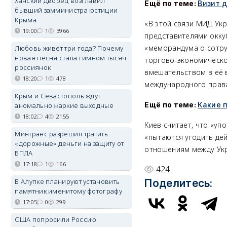
Ханский дворец возглавил
Ещё по теме:
Визит 
бывший замминистра юстиции
Крыма
«В этой связи МИД Ук
19:00
1
3966
представителями окку
«меморандума о сотру
Любовь живёт три года? Почему
новая песня стала гимном тысяч
торгово-экономическо
россиянок
вмешательством в её 
18:20
1
478
международного права
Крым и Севастополь ждут
Ещё по теме:
Какие 
аномально жаркие выходные
18:02
4
2155
Киев считает, что «у
Минтранс разрешил тратить
«пытаются угодить де
«дорожные» деньги на защиту от
отношениям между Укр
БПЛА
17:18
1
166
424
В Алупке планируют установить
Поделитесь:
памятник именитому фотографу
17:05
0
299
США попросили Россию