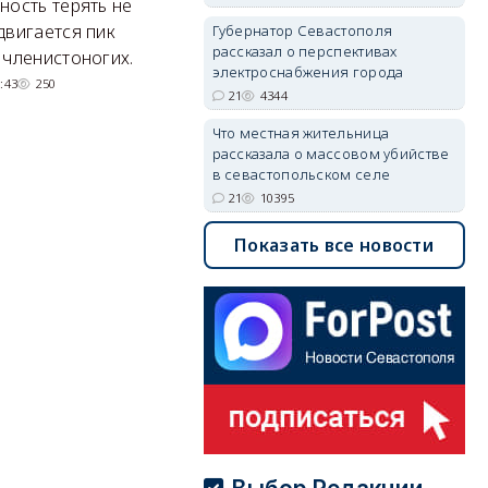
ность терять не
Там появится туристический
М
двигается пик
Губернатор Севастополя
квартал с отелями и
н
рассказал о перспективах
 членистоногих.
электроснабжения города
парковками.
:43
250
21
4344
05/08/2026 08:01
5495
Что местная жительница
рассказала о массовом убийстве
в севастопольском селе
21
10395
Показать все новости