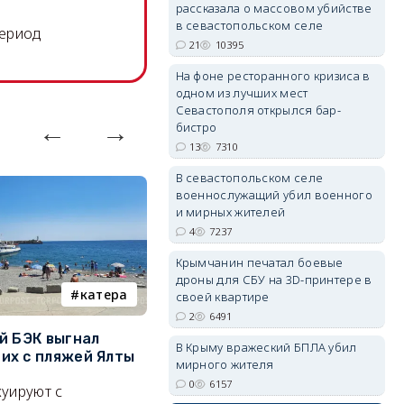
рассказала о массовом убийстве
в севастопольском селе
период
21
10395
erid: 2SDnjdPjgYS
На фоне ресторанного кризиса в
одном из лучших мест
Севастополя открылся бар-
бистро
13
7310
В севастопольском селе
военнослужащий убил военного
erid: 2SDnjdvhGXG
и мирных жителей
4
7237
Крымчанин печатал боевые
дроны для СБУ на 3D-принтере в
катера
электроснабжение
своей квартире
2
6491
й БЭК выгнал
Губернатор Севастополя
П
В Крыму вражеский БПЛА убил
х с пляжей Ялты
рассказал о перспективах
к
мирного жителя
электроснабжения города
п
0
6157
уируют с