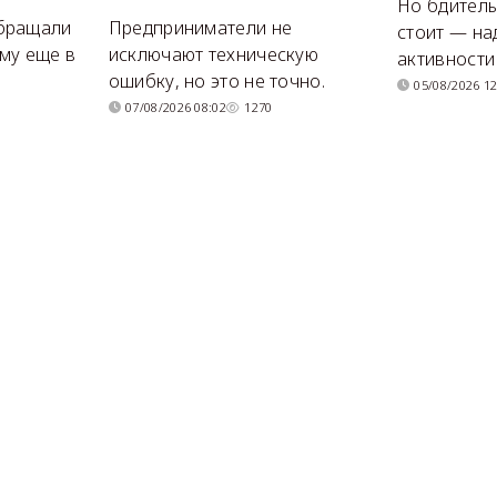
Но бдитель
бращали
Предприниматели не
стоит — на
му еще в
исключают техническую
активности
ошибку, но это не точно.
05/08/2026 12
07/08/2026 08:02
1270