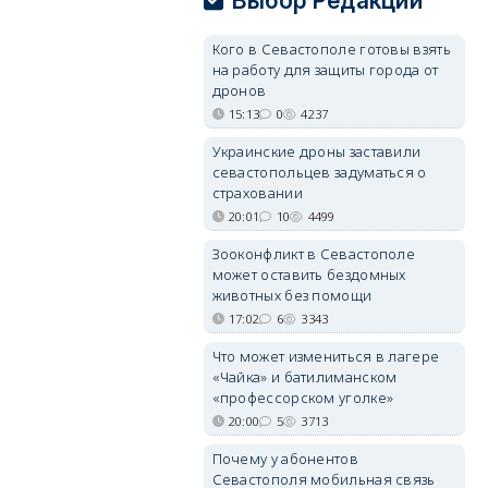
Выбор Редакции
Кого в Севастополе готовы взять
на работу для защиты города от
дронов
15:13
0
4237
Украинские дроны заставили
севастопольцев задуматься о
страховании
20:01
10
4499
Зооконфликт в Севастополе
может оставить бездомных
животных без помощи
17:02
6
3343
Что может измениться в лагере
«Чайка» и батилиманском
«профессорском уголке»
20:00
5
3713
Почему у абонентов
Севастополя мобильная связь