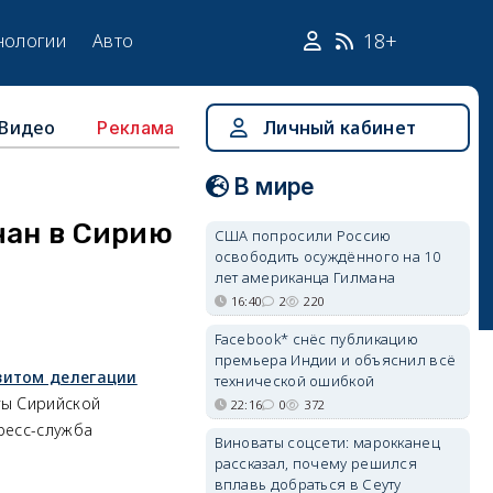
18+
нологии
Авто
Видео
Личный кабинет
Реклама
В мире
чан в Сирию
США попросили Россию
освободить осуждённого на 10
лет американца Гилмана
16:40
2
220
Facebook* снёс публикацию
премьера Индии и объяснил всё
итом делегации
технической ошибкой
ты Сирийской
22:16
0
372
ресс-служба
Виноваты соцсети: марокканец
рассказал, почему решился
вплавь добраться в Сеуту