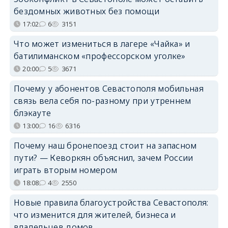
бездомных животных без помощи
17:02
6
3151
Что может измениться в лагере «Чайка» и
батилиманском «профессорском уголке»
20:00
5
3671
Почему у абонентов Севастополя мобильная
связь вела себя по-разному при утреннем
блэкауте
13:00
16
6316
Почему наш бронепоезд стоит на запасном
пути? — Кеворкян объяснил, зачем России
играть вторым номером
18:08
4
2550
Новые правила благоустройства Севастополя:
что изменится для жителей, бизнеса и
владельцев домов