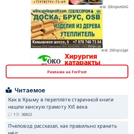
erid: 2SDnjcLUypt
Реклама на ForPost
erid: 2SDnjcrDNw6
Читаемое
Как в Крыму в переплёте старинной книги
нашли ханскую грамоту XVI века
1
36822
erid: 2SDnjdPjgYS
Пчеловод рассказал, как правильно хранить
мёд