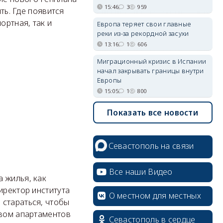
15:46
3
959
ть. Где появится
ортная, так и
Европа теряет свои главные
реки из-за рекордной засухи
13:16
1
606
Миграционный кризис в Испании
начал закрывать границы внутри
Европы
15:05
1
800
Показать все новости
Севастополь на связи
Все наши Видео
 жилья, как
иректор института
О местном для местных
 стараться, чтобы
твом апартаментов
Севастополь в сердце