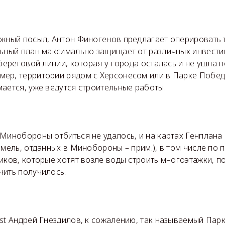
ожный посыл, Антон Финогенов предлагает оперировать 
льный план максимально защищает от различных инвест
 береговой линии, которая у города осталась и не ушла 
ер, территории рядом с Херсонесом или в Парке Победы
ается, уже ведутся строительные работы.
 Минобороны отбиться не удалось, и на картах Генплана
емель, отданных в Минобороны – прим.), в том числе по
иков, которые хотят возле воды строить многоэтажки, п
чить получилось.
st Андрей Гнездилов, к сожалению, так называемый Парк