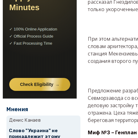
рассказал Гнездилов
только укороченные
При этом альтернат
словам архитектора,
станция Мекензиевы 
создания второго пу
Предложение разраб
Севморзавода со вс
деловую застройку т
Мнения
отражена. Цеха тяж
береговая территор
Денис Канаев
Слово "Украина" не
Миф №3 – Генплан
принадлежит этому