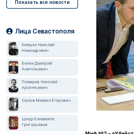
Показать все новости
Лица Севастополя
Кияшко Николай
Никандрович
Белик Дмитрий
Анатольевич
Пожаров Николай
Арсентьевич
Орлов Михаил Егорович
Цокур Елизавета
Григорьевна
Миф №2 – «Убийст