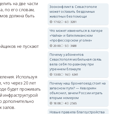
елить на две части
Зооконфликт в Севастополе
а, по его словам,
может оставить бездомных
домов должна быть
животных без помощи
17:02
6
3281
Что может измениться в лагере
«Чайка» и батилиманском
«профессорском уголке»
ройщиков не пускают
20:00
5
3688
Почему у абонентов
Севастополя мобильная связь
вела себя по-разному при
утреннем блэкауте
13:00
16
6341
еления. Используя
 что через 20 лет
Почему наш бронепоезд стоит на
запасном пути? — Кеворкян
оде будет проживать
объяснил, зачем России играть
ой инфраструктурой
вторым номером
но дополнительно
18:08
4
2565
х залов.
Новые правила благоустройства