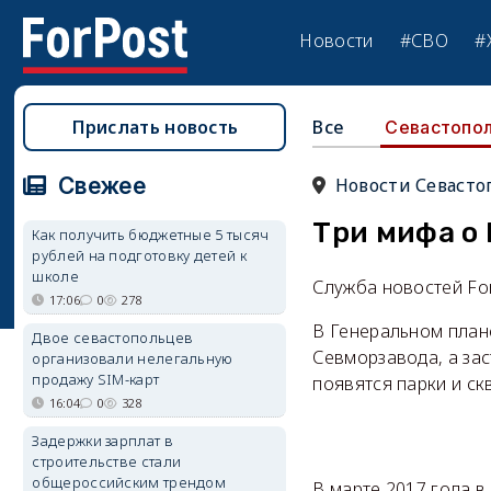
Новости
#СВО
#
Прислать новость
Все
Севастопо
Свежее
Новости Севасто
Три мифа о
Как получить бюджетные 5 тысяч
рублей на подготовку детей к
школе
Служба новостей Fo
17:06
0
278
В Генеральном план
Двое севастопольцев
Севморзавода, а за
организовали нелегальную
продажу SIM-карт
появятся парки и ск
16:04
0
328
Задержки зарплат в
строительстве стали
общероссийским трендом
В марте 2017 года 