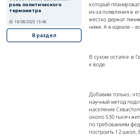
который планировало
роль политического
термометра
из-за появления в е
жёстко держат линию
18/08/2025 13:48
ниже. А в идеале – 
В раздел
В сухом остатке: в 
к воде.
Добавим только, чт
научный метод подсч
население Севастопо
около 530 тысяч жи
по требованиям фед
построить 12 школ, 