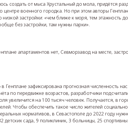
сь создать от мыса Хрустальный до мола, придётся разд
го центре военного городка. Но при этом авторы Генплан
 низкой застройки: «чем ближе к моря, тем этажность 
вообще без застройки, там нужны парки».
Генплане апартаментов нет, Севморзавод на месте, заст
о в Генплане зафиксирована прогнозная численность нас
ёта по передвижке возрастов, разработчики подсчитали,
ля увеличится на 100 тысяч человек. Получается, в гор
телей. Чтобы обеспечить такое число жителей социальн
еральных нормативов, в Севастополе до 2022 году нуж
82 детских сада, 9 поликлиник, 3 больницы, 25 спортивны