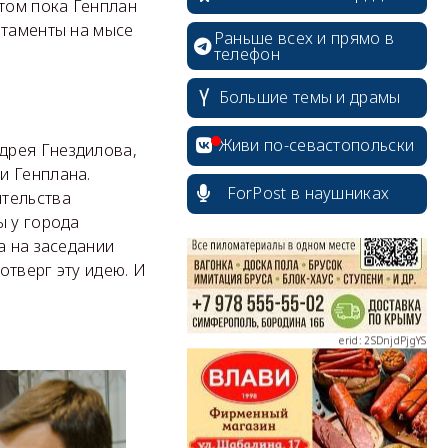
этом пока Генплан
ртаменты на мысе
Раньше всех и прямо в
телефон
Большие темы и драмы
erid: 2SDnjcrDNw6
Живи по-севастопольски
дрея Гнездилова,
и Генплана.
ForPost в наушниках
ительства
ы у города
а на заседании
erid: 2SDnjdPjgYS
отверг эту идею. И
erid: 2SDnjdvhGXG