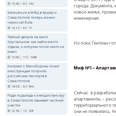
15:20
0
142
города. Документа, к
новое жильё, промыш
Записаться в МФЦ в Крыму и
Севастополе теперь можно
инженерная.
через чат-бота
15:11
0
71
Тайный дворик на мысе
Хрустальном: как найти место
Но пока Генплан гот
отдыха, о котором почти никто не
знает
15:00
11
1048
Контракт с Минобороны помог
Миф №1 – Апарта
иностранцам получить
российские паспорта в
Севастополе
14:03
0
986
Сейчас в разрабаты
Ради подъезда к онкодиспансеру
апартаменты, – расс
в Севастополе изымают частный
территориального п
участок
они не появились. Н
12:18
1
328