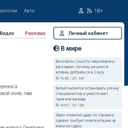
18+
нологии
Авто
Видео
Личный кабинет
Реклама
В мире
Виноваты соцсети: марокканец
рассказал, почему решился
вплавь добраться в Сеуту
16:59
0
547
ереноса
Китай пытается остановить утечку
вой зоне, там
специалистов и ужесточает
правила выезда
16:07
0
320
Иран отменил удар по Украине,
однако требует компенсацию за
атаку на судно
ие нового Генплана