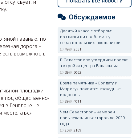
Показать все новости
ь отсутсвует, и
ку.
Обсуждаемое
Десятый класс с отбором:
возникли ли проблемы у
тяной гаванью, по
севастопольских школьников
железная дорога –
48
2531
е есть возможность
В Севастополе утвердили проект
застройки центра Балаклавы
32
5062
Возле памятника «Солдату и
Матросу» появятся каскадные
ативной площадки
водопады
те под общественно-
28
4011
ея в Генплане не
Чем Севастополь намерен
 месте, а вся
привлекать инвесторов до 2039
года
25
2169