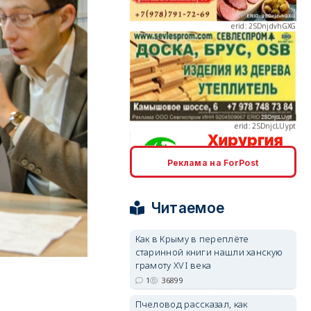
erid: 2SDnjcLUypt
Реклама на ForPost
erid: 2SDnjcrDNw6
Читаемое
Как в Крыму в переплёте
старинной книги нашли ханскую
грамоту XVI века
erid: 2SDnjdPjgYS
1
36899
Пчеловод рассказал, как