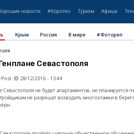
Хорошие новости
#Коротко
Туризм
Афиша
Тех
Крым
Россия
В мире
#Фотореп
ль
поля
 Генплане Севастополя
rPost
28/12/2016 - 13:44
е Севастополя не будет апартаментов, не планируется п
стройщикам не разрешат возводить многоэтажки в берего
веры.
в Севастополе пройдёт широкое общественное обсужден