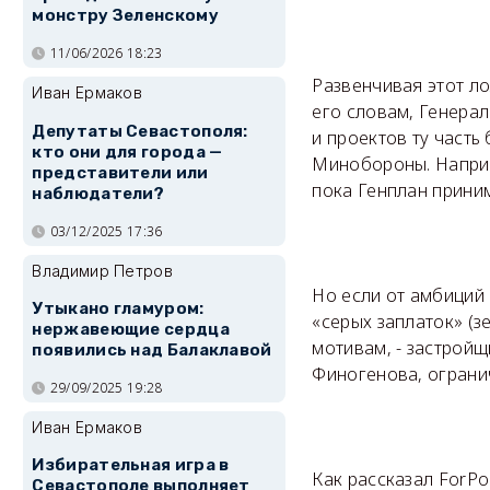
монстру Зеленскому
11/06/2026 18:23
Развенчивая этот л
Иван Ермаков
его словам, Генера
Депутаты Севастополя:
и проектов ту часть
кто они для города —
Минобороны. Наприм
представители или
пока Генплан приним
наблюдатели?
03/12/2025 17:36
Владимир Петров
Но если от амбиций
Утыкано гламуром:
«серых заплаток» (з
нержавеющие сердца
мотивам, - застройщ
появились над Балаклавой
Финогенова, ограни
29/09/2025 19:28
Иван Ермаков
Избирательная игра в
Как рассказал ForPo
Севастополе выполняет