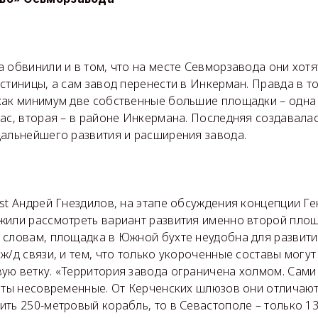
 обвинили и в том, что на месте Севморзавода они хотя
стиницы, а сам завод перенести в Инкерман. Правда в то
как минимум две собственные большие площадки – одна 
ас, вторая – в районе Инкермана. Последняя создавалас
дальнейшего развития и расширения завода.
st Андрей Гнездилов, на этапе обсуждения концепции Г
жили рассмотреть вариант развития именно второй пло
 словам, площадка в Южной бухте неудобна для развития
ж/д связи, и тем, что только укороченные составы могут
ую ветку. «Территория завода ограничена холмом. Сами
иты несовременные. От Керченских шлюзов они отличаютс
ть 250-метровый корабль, то в Севастополе – только 13