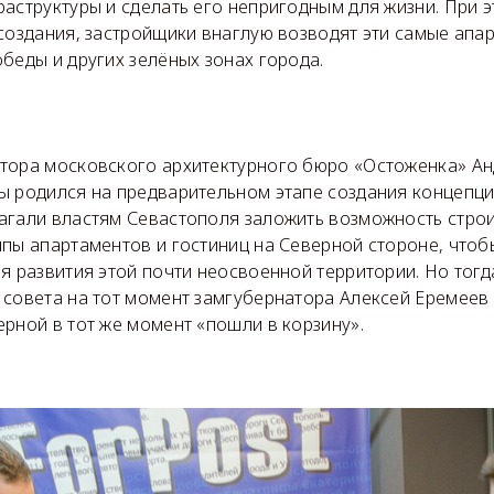
аструктуры и сделать его непригодным для жизни. При 
создания, застройщики внаглую возводят эти самые апа
беды и других зелёных зонах города.
тора московского архитектурного бюро «Остоженка» Ан
ы родился на предварительном этапе создания концепци
агали властям Севастополя заложить возможность стро
пы апартаментов и гостиниц на Северной стороне, чтоб
я развития этой почти неосвоенной территории. Но тогд
совета на тот момент замгубернатора Алексей Еремеев 
рной в тот же момент «пошли в корзину».