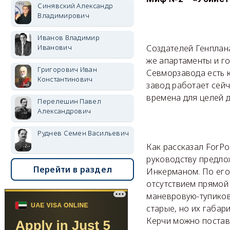
Синявский Александр
Владимирович
Иванов Владимир
Иванович
Создателей Генплана
же апартаменты и го
Григорович Иван
Севморзавода есть 
Константинович
завод работает сейч
времена для целей 
Перелешин Павел
Александрович
Руднев Семен Васильевич
Как рассказал ForPo
руководству предло
Перейти в раздел
Инкерманом. По его
отсутствием прямой 
маневровую-тупиков
старые, но их габар
Керчи можно постави