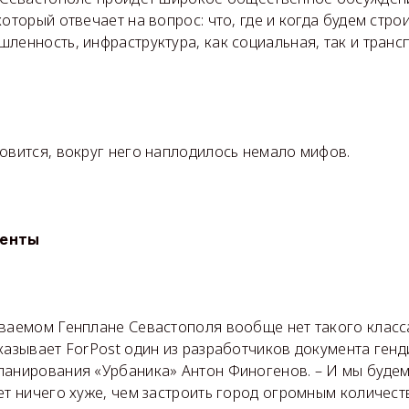
оторый отвечает на вопрос: что, где и когда будем строи
ленность, инфраструктура, как социальная, так и трансп
овится, вокруг него наплодилось немало мифов.
менты
ваемом Генплане Севастополя вообще нет такого класса
казывает ForPost один из разработчиков документа генд
ланирования «Урбаника» Антон Финогенов. – И мы будем
ет ничего хуже, чем застроить город огромным количес