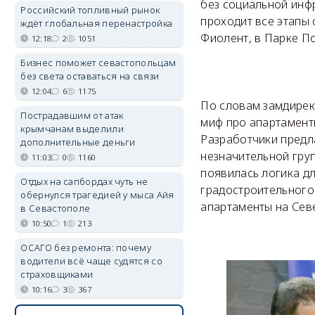
без социальной инфр
Российский топливный рынок
проходит все этапы 
ждёт глобальная перенастройка
Фиолент, в Парке По
12:18
2
1051
Бизнес поможет севастопольцам
без света оставаться на связи
12:04
6
1175
По словам замдирек
Пострадавшим от атак
миф про апартамент
крымчанам выделили
Разработчики предл
дополнительные деньги
незначительной груп
11:03
0
1160
появилась логика дл
Отдых на сапбордах чуть не
градостроительного 
обернулся трагедией у мыса Айя
апартаменты на Севе
в Севастополе
10:50
1
213
ОСАГО без ремонта: почему
водители всё чаще судятся со
страховщиками
10:16
3
367