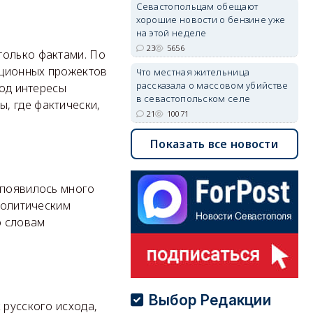
Севастопольцам обещают
хорошие новости о бензине уже
на этой неделе
23
5656
только фактами. По
иционных прожектов
Что местная жительница
рассказала о массовом убийстве
под интересы
в севастопольском селе
, где фактически,
21
10071
Показать все новости
 появилось много
 политическим
о словам
Выбор Редакции
 русского исхода,