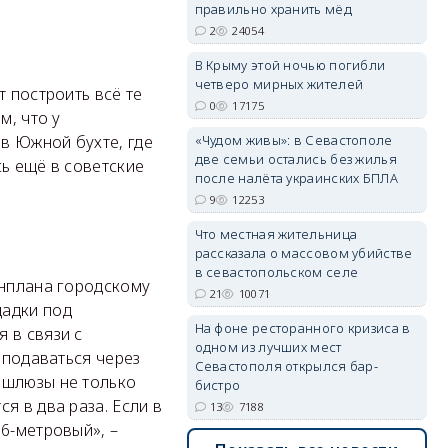
правильно хранить мёд
2
24054
В Крыму этой ночью погибли
четверо мирных жителей
т построить всё те
erid: 2SDnjdvhGXG
0
17175
м, что у
«Чудом живы»: в Севастополе
в Южной бухте, где
две семьи остались без жилья
ь ещё в советские
после налёта украинских БПЛА
9
12253
Что местная жительница
рассказала о массовом убийстве
в севастопольском селе
енплана городскому
21
10071
щадки под
На фоне ресторанного кризиса в
 в связи с
одном из лучших мест
 подаваться через
Севастополя открылся бар-
 шлюзы не только
бистро
я в два раза. Если в
13
7188
6-метровый», –