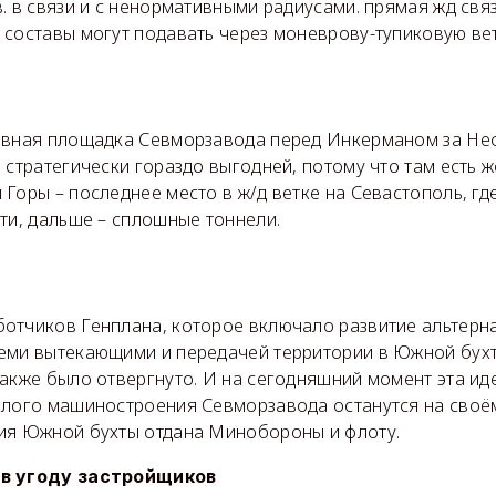
. в связи и с ненормативными радиусами. прямая жд связ
 составы могут подавать через моневрову-тупиковую вет
ивная площадка Севморзавода перед Инкерманом за Неф
 стратегически гораздо выгодней, потому что там есть 
Горы – последнее место в ж/д ветке на Севастополь, гд
ти, дальше – сплошные тоннели.
отчиков Генплана, которое включало развитие альтерн
еми вытекающими и передачей территории в Южной бух
акже было отвергнуто. И на сегодняшний момент эта ид
ёлого машиностроения Севморзавода останутся на своём
ия Южной бухты отдана Минобороны и флоту.
 в угоду застройщиков