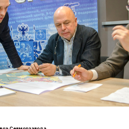
во» Севморзавода