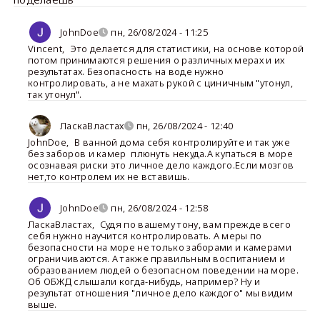
JohnDoe
пн, 26/08/2024 - 11:25
Vincent
,
Это делается для статистики, на основе которой
потом принимаются решения о различных мерах и их
результатах. Безопасность на воде нужно
контролировать, а не махать рукой с циничным "утонул,
так утонул".
ЛаскаВластах
пн, 26/08/2024 - 12:40
JohnDoe
,
В ванной дома себя контролируйте и так уже
без заборов и камер плюнуть некуда.А купаться в море
осознавая риски это личное дело каждого.Если мозгов
нет,то контролем их не вставишь.
JohnDoe
пн, 26/08/2024 - 12:58
ЛаскаВластах
,
Судя по вашему тону, вам прежде всего
себя нужно научится контролировать. А меры по
безопасности на море не только заборами и камерами
ограничиваются. А также правильным воспитанием и
образованием людей о безопасном поведении на море.
Об ОБЖД слышали когда-нибудь, например? Ну и
результат отношения "личное дело каждого" мы видим
выше.