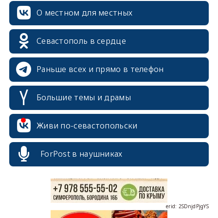
О местном для местных
Севастополь в сердце
Раньше всех и прямо в телефон
Большие темы и драмы
erid: 2SDnjcrDNw6
Живи по-севастопольски
ForPost в наушниках
erid: 2SDnjdPjgYS