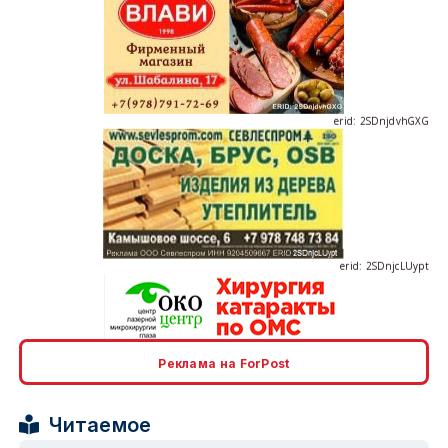
erid: 2SDnjdvhGXG
erid: 2SDnjcLUypt
Реклама на ForPost
erid: 2SDnjcrDNw6
Читаемое