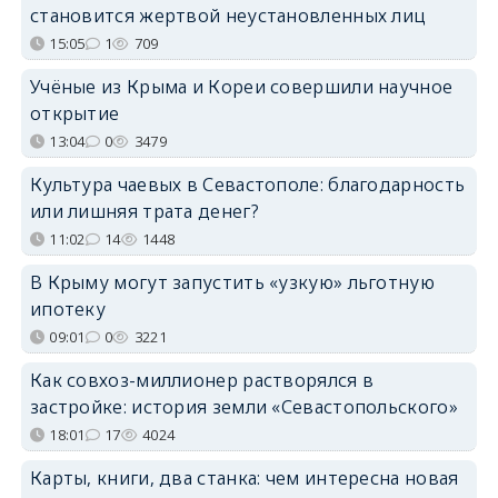
становится жертвой неустановленных лиц
15:05
1
709
Учёные из Крыма и Кореи совершили научное
открытие
13:04
0
3479
Культура чаевых в Севастополе: благодарность
или лишняя трата денег?
11:02
14
1448
В Крыму могут запустить «узкую» льготную
ипотеку
09:01
0
3221
Как совхоз-миллионер растворялся в
застройке: история земли «Севастопольского»
18:01
17
4024
Карты, книги, два станка: чем интересна новая