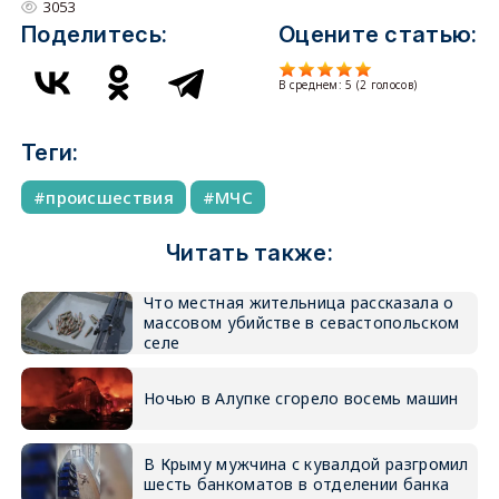
3053
Поделитесь:
Оцените статью:
В среднем:
5
(
2
голосов)
Теги:
происшествия
МЧС
Читать также:
Что местная жительница рассказала о
массовом убийстве в севастопольском
селе
Ночью в Алупке сгорело восемь машин
В Крыму мужчина с кувалдой разгромил
шесть банкоматов в отделении банка