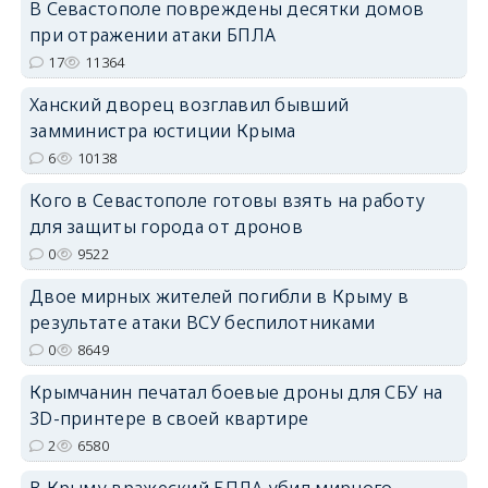
В Севастополе повреждены десятки домов
при отражении атаки БПЛА
17
11364
erid: 2SDnjdPjgYS
Ханский дворец возглавил бывший
замминистра юстиции Крыма
6
10138
Кого в Севастополе готовы взять на работу
для защиты города от дронов
erid: 2SDnjdvhGXG
0
9522
Двое мирных жителей погибли в Крыму в
результате атаки ВСУ беспилотниками
0
8649
Крымчанин печатал боевые дроны для СБУ на
3D-принтере в своей квартире
2
6580
В Крыму вражеский БПЛА убил мирного