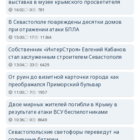
выставка в музее крымского просветителя
16:02
0
781
В Севастополе повреждены десятки домов
при отражении атаки БПЛА
15:00
17
11364
Собственник «ИнтерСтроя» Евгений Кабанов
стал заслуженным строителем Севастополя
13:04
33
6429
От руин до визитной карточки города: как
преображался Приморский бульвар
11:00
7
1957
Двое мирных жителей погибли в Крыму в
результате атаки ВСУ беспилотниками
10:36
0
8649
Севастопольские светофоры переведут на
солнечные батареи