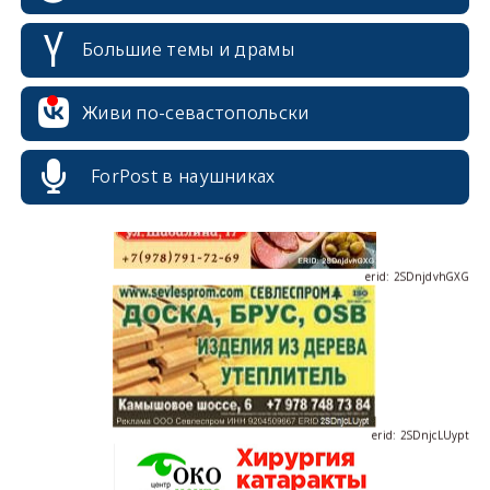
Большие темы и драмы
erid: 2SDnjdPjgYS
Живи по-севастопольски
ForPost в наушниках
erid: 2SDnjdvhGXG
erid: 2SDnjcLUypt