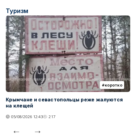
Туризм
коротко
Крымчане и севастопольцы реже жалуются
В
на клещей
ц
05/08/2026 12:43
217