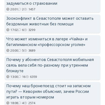
задуматься о страховании
20:01
2
1457
Зооконфликт в Севастополе может оставить
бездомных животных без помощи
17:02
6
3299
Что может измениться в лагере «Чайка» и
батилиманском «профессорском уголке»
20:00
5
3689
Почему у абонентов Севастополя мобильная
связь вела себя по-разному при утреннем
блэкауте
13:00
16
6359
Почему наш бронепоезд стоит на запасном
пути? — Кеворкян объяснил, зачем России
играть вторым номером
18:08
4
2574