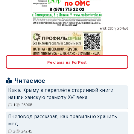
erid: 2SDnjcrDNw6
erid: 2SDnjdPjgYS
Реклама на ForPost
Читаемое
Как в Крыму в переплёте старинной книги
нашли ханскую грамоту XVI века
erid: 2SDnjdvhGXG
1
36908
Пчеловод рассказал, как правильно хранить
мёд
2
24245