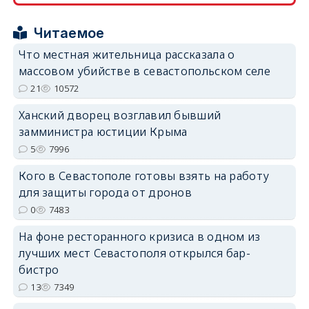
Читаемое
erid: 2SDnjcrDNw6
Что местная жительница рассказала о
массовом убийстве в севастопольском селе
21
10572
Ханский дворец возглавил бывший
замминистра юстиции Крыма
erid: 2SDnjdPjgYS
5
7996
Кого в Севастополе готовы взять на работу
для защиты города от дронов
0
7483
erid: 2SDnjdvhGXG
На фоне ресторанного кризиса в одном из
лучших мест Севастополя открылся бар-
бистро
13
7349