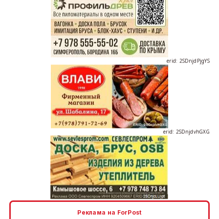
erid: 2SDnjdPjgYS
erid: 2SDnjdvhGXG
erid: 2SDnjcLUypt
Реклама на ForPost