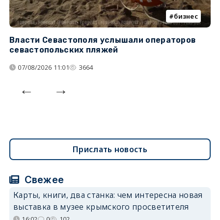
бизнес
Власти Севастополя услышали операторов
П
севастопольских пляжей
о
07/08/2026 11:01
3664
Прислать новость
Свежее
Карты, книги, два станка: чем интересна новая
выставка в музее крымского просветителя
16:02
0
102