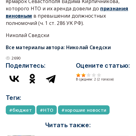
ярмарок Севастополя Вадима Кирпичникова,
которого НТО и их аренда довели до
признания
в превышении должностных
виновным
полномочий (ч. 1 ст. 286 УК РФ).
Николай Сведски
Все материалы автора:
Николай Сведски
2690
Поделитесь:
Оцените статью:
В среднем:
2
(
2
голосов)
Теги:
бюджет
НТО
хорошие новости
Читать также: