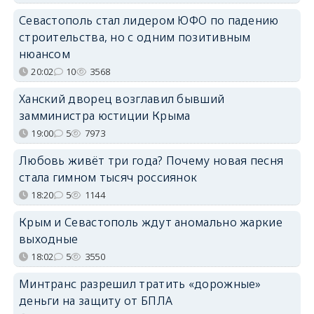
Севастополь стал лидером ЮФО по падению
строительства, но с одним позитивным
нюансом
20:02
10
3568
Ханский дворец возглавил бывший
замминистра юстиции Крыма
19:00
5
7973
Любовь живёт три года? Почему новая песня
стала гимном тысяч россиянок
18:20
5
1144
Крым и Севастополь ждут аномально жаркие
выходные
18:02
5
3550
Минтранс разрешил тратить «дорожные»
деньги на защиту от БПЛА