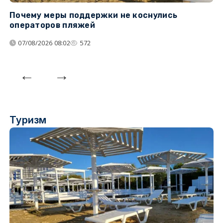
Почему меры поддержки не коснулись
У
операторов пляжей
з
07/08/2026 08:02
572
Туризм