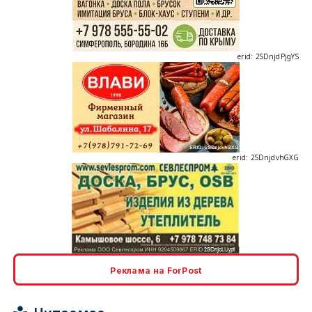
erid: 2SDnjdPjgYS
erid: 2SDnjdvhGXG
erid: 2SDnjcLUypt
Реклама на ForPost