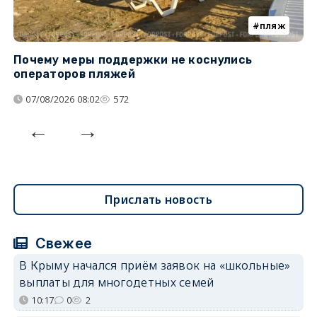
пляж
Почему меры поддержки не коснулись
К
операторов пляжей
н
07/08/2026 08:02
572
Прислать новость
Свежее
В Крыму начался приём заявок на «школьные»
выплаты для многодетных семей
10:17
0
2