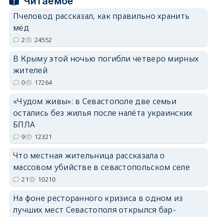
Читаемое
erid: 2SDnjcrDNw6
Пчеловод рассказал, как правильно хранить
мёд
2
24552
В Крыму этой ночью погибли четверо мирных
жителей
erid: 2SDnjdPjgYS
0
17264
«Чудом живы»: в Севастополе две семьи
остались без жилья после налёта украинских
БПЛА
9
12321
erid: 2SDnjdvhGXG
Что местная жительница рассказала о
массовом убийстве в севастопольском селе
21
10210
На фоне ресторанного кризиса в одном из
лучших мест Севастополя открылся бар-