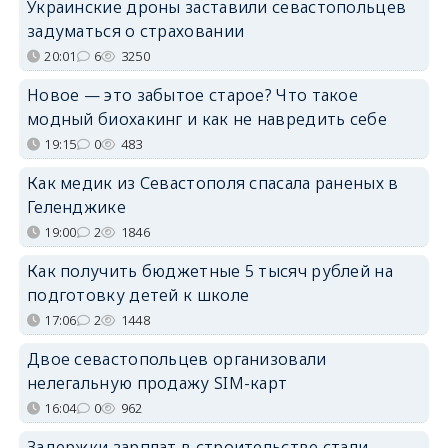
Украинские дроны заставили севастопольцев
задуматься о страховании
20:01
6
3250
Новое — это забытое старое? Что такое
модный биохакинг и как не навредить себе
19:15
0
483
Как медик из Севастополя спасала раненых в
Геленджике
19:00
2
1846
Как получить бюджетные 5 тысяч рублей на
подготовку детей к школе
17:06
2
1448
Двое севастопольцев организовали
нелегальную продажу SIM-карт
16:04
0
962
Задержки зарплат в строительстве стали