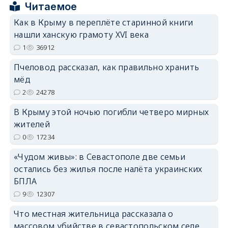
Читаемое
erid: 2SDnjcrDNw6
Как в Крыму в переплёте старинной книги
нашли ханскую грамоту XVI века
1
36912
Пчеловод рассказал, как правильно хранить
мёд
erid: 2SDnjdPjgYS
2
24278
В Крыму этой ночью погибли четверо мирных
жителей
0
17234
«Чудом живы»: в Севастополе две семьи
erid: 2SDnjdvhGXG
остались без жилья после налёта украинских
БПЛА
9
12307
Что местная жительница рассказала о
массовом убийстве в севастопольском селе