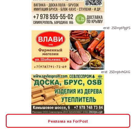
erid: 2SDnjdPjgYS
erid: 2SDnjdvhGXG
erid: 2SDnjcLUypt
Реклама на ForPost