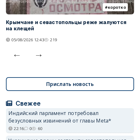
коротко
Крымчане и севастопольцы реже жалуются
В
на клещей
ц
05/08/2026 12:43
219
Прислать новость
Свежее
Индийский парламент потребовал
безусловных извинений от главы Meta*
22:16
0
60