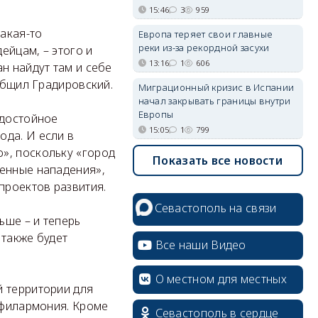
15:46
3
959
акая-то
Европа теряет свои главные
реки из-за рекордной засухи
ейцам, – этого и
13:16
1
606
н найдут там и себе
ообщил Градировский.
Миграционный кризис в Испании
начал закрывать границы внутри
Европы
 достойное
15:05
1
799
ода. И если в
», поскольку «город
Показать все новости
оенные нападения»,
проектов развития.
Севастополь на связи
ьше – и теперь
 также будет
Все наши Видео
О местном для местных
й территории для
 филармония. Кроме
Севастополь в сердце