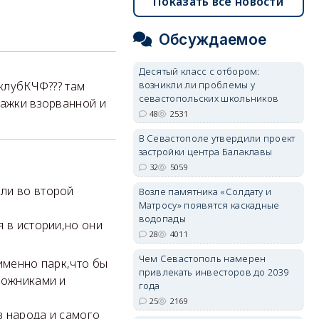
Показать все новости
Обсуждаемое
Десятый класс с отбором:
возникли ли проблемы у
тклубКЧФ??? там
севастопольских школьников
тажки взорванной и
48
2531
В Севастополе утвердили проект
застройки центра Балаклавы
32
5059
ли во второй
Возле памятника «Солдату и
Матросу» появятся каскадные
водопады
я в истории,но они
28
4011
Чем Севастополь намерен
именно парк,что бы
привлекать инвесторов до 2039
дожниками и
года
25
2169
з народа и самого