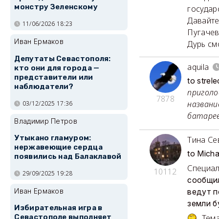
монстру Зеленскому
государ
Давайте
11/06/2026 18:23
Пугачев
Иван Ермаков
Дурь см
Депутаты Севастополя:
aquila
кто они для города —
представители или
to stre
наблюдатели?
приголо
7878
названи
03/12/2025 17:36
батарее
Владимир Петров
Утыкано гламуром:
Тина Се
нержавеющие сердца
to Mich
появились над Балаклавой
Специал
10112
29/09/2025 19:28
сообщил
Иван Ермаков
ведут п
земли б
Избирательная игра в
Тема
Севастополе выполняет