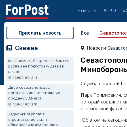
Новости
#СВО
#
Прислать новость
Все
Севастопо
Свежее
Новости Севасто
Севастополь
Как получить бюджетные 5 тысяч
рублей на подготовку детей к
Минобороны
школе
17:06
0
213
Служба новостей Fo
Двое севастопольцев
организовали нелегальную
Парк Примирения, с
продажу SIM-карт
который соединит мы
16:04
0
278
его морской фасад 
Задержки зарплат в
строительстве стали
Об этом на сегодня
общероссийским трендом
проектов развития 