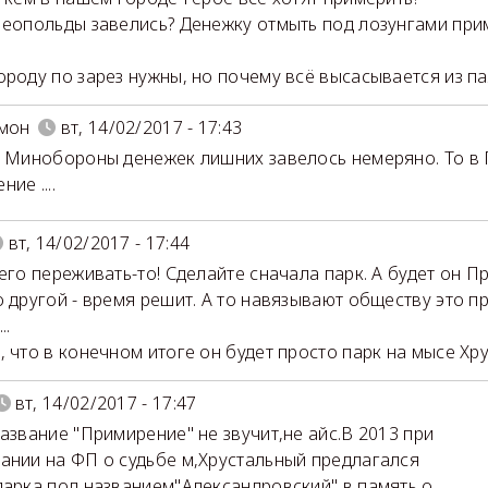
Леопольды завелись? Денежку отмыть под лозунгами при
ороду по зарез нужны, но почему всё высасывается из п
мон
вт, 14/02/2017 - 17:43
у Минобороны денежек лишних завелось немеряно. То в П
ие ....
вт, 14/02/2017 - 17:44
чего переживать-то! Сделайте сначала парк. А будет он 
о другой - время решит. А то навязывают обществу это 
..
, что в конечном итоге он будет просто парк на мысе Хр
вт, 14/02/2017 - 17:47
название "Примирение" не звучит,не айс.В 2013 при
ании на ФП о судьбе м,Хрустальный предлагался
парка под названием"Александровский" в память о