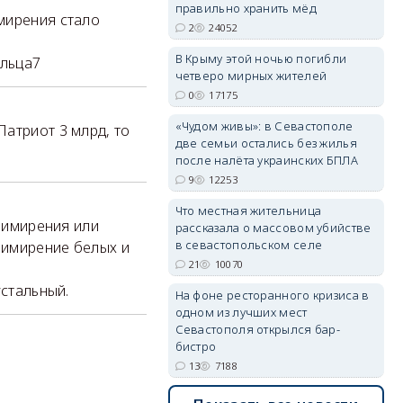
правильно хранить мёд
мирения стало
2
24052
В Крыму этой ночью погибли
альца7
четверо мирных жителей
erid: 2SDnjdvhGXG
0
17175
«Чудом живы»: в Севастополе
атриот 3 млрд, то
две семьи остались без жилья
после налёта украинских БПЛА
9
12253
Что местная жительница
Примирения или
рассказала о массовом убийстве
в севастопольском селе
примирение белых и
21
10070
устальный.
На фоне ресторанного кризиса в
одном из лучших мест
Севастополя открылся бар-
бистро
13
7188