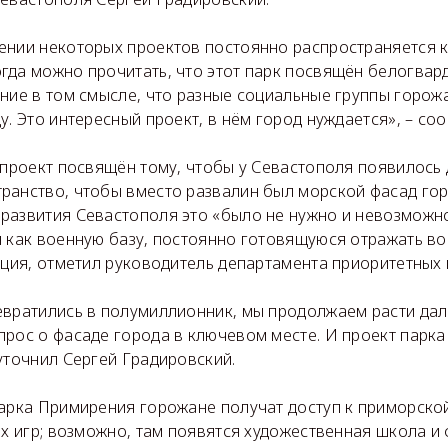
ении некоторых проектов постоянно распространяется к
да можно прочитать, что этот парк посвящён белогвард
ние в том смысле, что разные социальные группы горожа
у. Это интересный проект, в нём город нуждается», – с
 проект посвящён тому, чтобы у Севастополя появилось
ранство, чтобы вместо развалин был морской фасад гор
развития Севастополя это «было не нужно и невозможно
я как военную базу, постоянно готовящуюся отражать в
ация, отметил руководитель департамента приоритетных 
евратились в полумиллионник, мы продолжаем расти дал
рос о фасаде города в ключевом месте. И проект парка
уточнил Сергей Градировский.
парка Примирения горожане получат доступ к приморско
их игр; возможно, там появятся художественная школа и