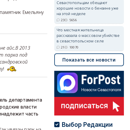
Севастопольцам обещают
хорошие новости о бензине уже
,памятник Емельяну
на этой неделе
23
5656
Что местная жительница
рассказала о массовом убийстве
в севастопольском селе
не айс.В 2013
21
10070
кт парка под
Показать все новости
сандровской
у!
тель департамента
ородские власти
инадлежит часть
Выбор Редакции
ак увязан парк на