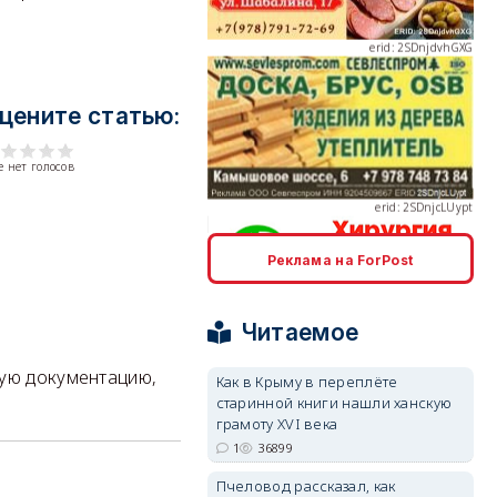
цените статью:
erid: 2SDnjcLUypt
 нет голосов
Реклама на ForPost
erid: 2SDnjcrDNw6
Читаемое
кую документацию,
Как в Крыму в переплёте
старинной книги нашли ханскую
грамоту XVI века
1
36899
erid: 2SDnjdPjgYS
Пчеловод рассказал, как