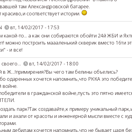
вавшей там Александровской батарее.
т красиво,и соответствует истории.
N
вт, 14/02/2017 - 17:53
м какой-то... а как они собираются обойти 24й ЖБИ и Ях
ет! можно построить маааленький скверик вместо 16ти э
и" - и все!
 своего…
вт, 14/02/2017 - 18:00
й в Ж....!примирения?Вы чего там белины объелись?
бо одаренных хочется напомнить,что РККА это победите
 войне.
победители в гражданской войне,пусть это пятно имеетс
ТЕЛИ.
создать парк?Так создавайте,к примеру уникальный парк,
али и ахали от красоты и инженерной мысли вместе с ху
торами.
ьным дебилам хочется напомнить,что не бывает царя бе