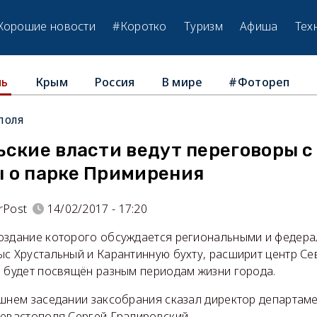
Хорошие новости
#Коротко
Туризм
Афиша
Тех
Крым
Россия
В мире
#Фотореп
ль
поля
ские власти ведут переговоры с
 о парке Примирения
rPost
14/02/2017 - 17:20
оздание которого обсуждается региональными и федера
с Хрустальный и Карантинную бухту, расширит центр Се
и будет посвящён разным периодам жизни города.
шнем заседании заксобрания сказал директор департам
Севастополя Сергей Градировский.