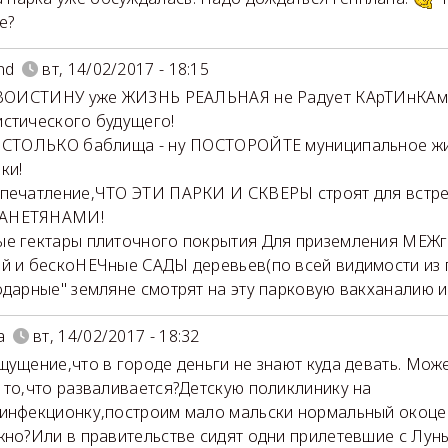
е?
nd
вт, 14/02/2017 - 18:15
 ,ВОИСТИНУ уже ЖИЗНЬ РЕАЛЬНАЯ не Радует КАрТИнКАм
стического будущего!
 СТОЛЬКО баблища - ну ПОСТОРОЙТЕ муниципальное жи
ки!
печатление,ЧТО ЭТИ ПАРКИ И СКВЕРЫ строят для встре
АНЕТЯНАМИ!
е гектары плиточного покрытия Для приземления МЕ
й и бескоНЕЧные САДЫ деревьев(по всей видимости из п
одарные" земляне смотрят на эту парковую вакханалию и 
a
вт, 14/02/2017 - 18:32
щущение,что в городе деньги не знают куда девать. Мо
 то,что разваливается?Детскую поликлинику на
инфекционку,построим мало мальски нормальный окоцен
жно?Или в правительстве сидят одни прилетевшие с Луны