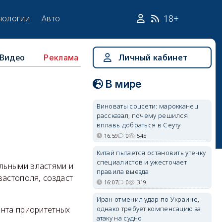
18+
нологии
Авто
Видео
Личный кабинет
Реклама
В мире
Виноваты соцсети: марокканец
рассказал, почему решился
вплавь добраться в Сеуту
16:59
0
545
Китай пытается остановить утечку
специалистов и ужесточает
льными властями и
правила выезда
вастополя, создаст
16:07
0
319
Иран отменил удар по Украине,
однако требует компенсацию за
ента приоритетных
атаку на судно