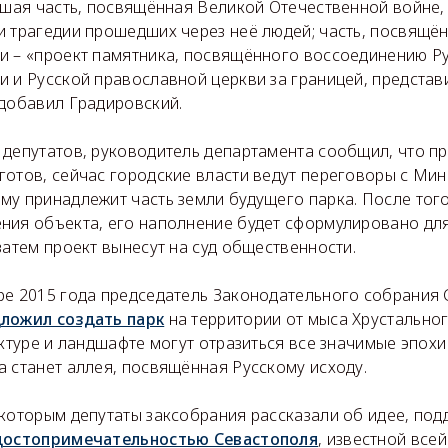
ьшая часть, посвящённая Великой Отечественной войне,
и трагедии прошедших через неё людей; часть, посвящё
и – «проект памятника, посвящённого воссоединению Р
и и Русской православной церкви за границей, предста
 добавил Градировский.
 депутатов, руководитель департамента сообщил, что пр
готов, сейчас городские власти ведут переговоры с Ми
му принадлежит часть земли будущего парка. После того
ния объекта, его наполнение будет сформулировано дл
затем проект вынесут на суд общественности.
ре 2015 года председатель Законодательного собрания
ложил создать парк
на территории от мыса Хрустально
ктуре и ландшафте могут отразиться все значимые эпохи
 станет аллея, посвящённая Русскому исходу.
 которым депутаты заксобрания рассказали об идее, под
 достопримечательностью Севастополя
, известной всей