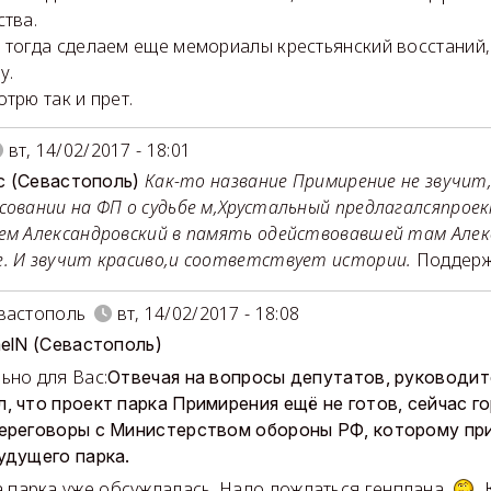
ства.
 тогда сделаем еще мемориалы крестьянский восстаний
у.
отрю так и прет.
вт, 14/02/2017 - 18:01
Как-то название Примирение не звучит,
lec (Севастополь)
совании на ФП о судьбе м,Хрустальный предлагалсяпрое
ем Александровский в память одействовавшей там Алек
. И звучит красиво,и соответствует истории.
Поддерж
вастополь
вт, 14/02/2017 - 18:08
aelN (Севастополь)
ьно для Вас:
Отвечая на вопросы депутатов, руководи
, что проект парка Примирения ещё не готов, сейчас г
ереговоры с Министерством обороны РФ, которому пр
удущего парка.
 парка уже обсуждалась. Надо дождаться генплана.
К