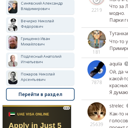
Синявский Александр
Что за 
Владимирович
2219
модно.
Парки г
Вечирко Николай
Федорович
Тутанха
Грищенко Иван
Что-то 
Михайлович
Примирен
181
Подлесный Анатолий
Игнатьевич
aquila
Ой, да 
Пожаров Николай
какой-т
Арсентьевич
7878
красных.
Я думаю
Перейти в раздел
strelec
Как-то 
голосов
25639
проект 