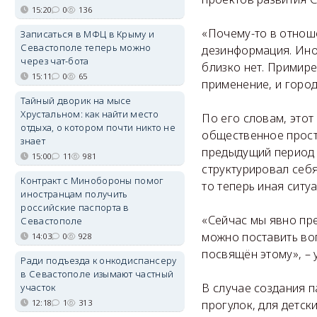
15:20
0
136
«Почему-то в отнош
Записаться в МФЦ в Крыму и
Севастополе теперь можно
дезинформация. Иног
через чат-бота
близко нет. Примире
15:11
0
65
применение, и город
Тайный дворик на мысе
Хрустальном: как найти место
По его словам, этот
отдыха, о котором почти никто не
общественное прост
знает
предыдущий период 
15:00
11
981
структурировал себ
Контракт с Минобороны помог
то теперь иная ситу
иностранцам получить
российские паспорта в
«Сейчас мы явно пр
Севастополе
можно поставить воп
14:03
0
928
посвящён этому», – 
Ради подъезда к онкодиспансеру
в Севастополе изымают частный
В случае создания 
участок
12:18
1
313
прогулок, для детск