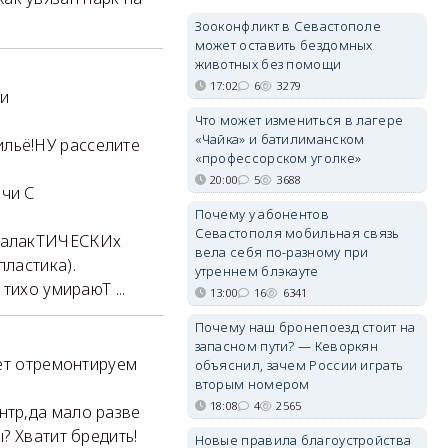
Зооконфликт в Севастополе
может оставить бездомных
животных без помощи
17:02
6
3279
и
Что может измениться в лагере
«Чайка» и батилиманском
льё!НУ расселите
«профессорском уголке»
20:00
5
3688
чи С
Почему у абонентов
Севастополя мобильная связь
ЖгалакТИЧЕСКИх
вела себя по-разному при
ластика).
утреннем блэкауте
тихо умираюТ ...
13:00
16
6341
Почему наш бронепоезд стоит на
запасном пути? — Кеворкян
жет отремонтируем
объяснил, зачем России играть
вторым номером
18:08
4
2565
тр,да мало разве
? Хватит бредить!
Новые правила благоустройства