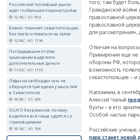
того, там будет бол
Российский топливный рынок
Гражданской войне 
ждёт глобальная перенастройка
православной церкв
12:18
2
953
православной церкв
Бизнес поможет севастопольцам
для рассмотрения»,
без света оставаться на связи
12:04
6
1134
Отвечая на вопросы
Пострадавшим от атак
Примирения ещё не 
крымчанам выделили
обороны РФ, которо
дополнительные деньги
возможность появле
11:03
0
1115
севастопольцев – и 
Отдых на сапбордах чуть не
обернулся трагедией у мыса Айя
Напомним, в сентяб
в Севастополе
Алексей Чалый
пред
10:50
1
209
бухты – в его
архите
ОСАГО без ремонта: почему
Особой частью парка
водители всё чаще судятся со
страховщиками
10:16
3
356
Российские учёные,
парк станет новой