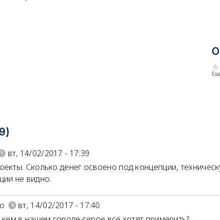
О
Еще
9)
вт, 14/02/2017 - 17:39
оекты. Сколько денег освоено под концепции, техничес
ции не видно.
о
вт, 14/02/2017 - 17:40
с кем в нашем городе-герое всё хотят примерить?