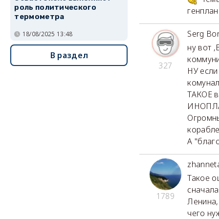
роль политического
генплан
термометра
Serg Bo
18/08/2025 13:48
ну вот
В раздел
коммуни
327
НУ если
комунал
ТАКОЕ в
ИНОПЛ
Огромны
корабле
А "благ
zhannet
Такое о
сначала
1789
Ленина,
чего ну