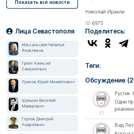
Показать все новости
Николай Иракли
6975
Лица Севастополя
Поделитесь:
Массальская Наталья
Яковлевна
Грейг Алексей
Теги:
Самуилович
Обсуждение (2
Лужков Юрий Михайлович
Рустик
Шукшин Василий
Одни пр
Макарович
реализа
33
Глухов Дмитрий
Андреевич
Вад Лет
Кого и 