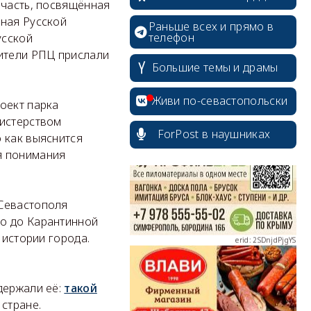
 часть, посвящённая
нная Русской
Раньше всех и прямо в
телефон
усской
вители РПЦ прислали
Большие темы и драмы
erid: 2SDnjcrDNw6
Живи по-севастопольски
оект парка
нистерством
ForPost в наушниках
 как выяснится
я понимания
erid: 2SDnjdPjgYS
 Севастополя
го до Карантинной
 истории города.
держали её:
такой
erid: 2SDnjdvhGXG
 стране.