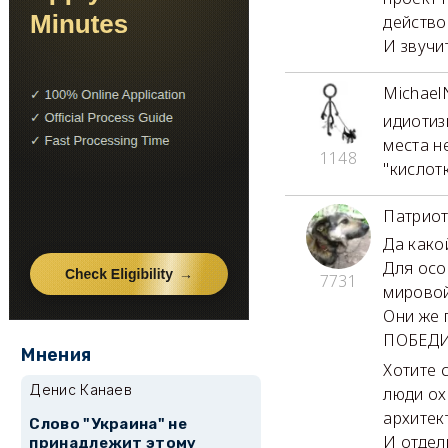
действо
И звучи
Michael
идиотиз
места н
1148
"кислотк
Патриот
Да како
Для осо
7731
мировой
Они же 
ПОБЕДИ
Мнения
Хотите 
Денис Канаев
люди ох
архитек
Слово "Украина" не
И отдел
принадлежит этому