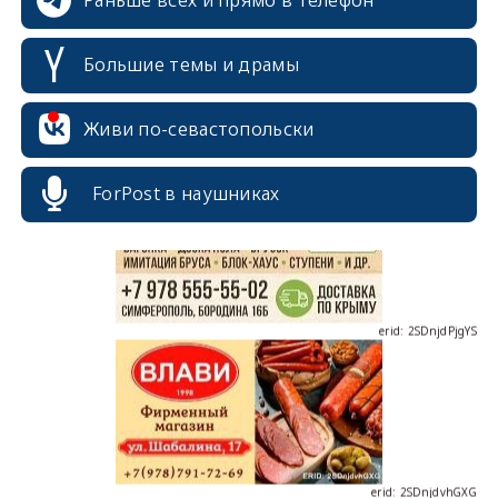
Большие темы и драмы
erid: 2SDnjcrDNw6
Живи по-севастопольски
ForPost в наушниках
erid: 2SDnjdPjgYS
erid: 2SDnjdvhGXG