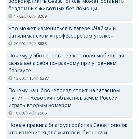
Зооконфликт в Севастополе может оставить
бездомных животных без помощи
17:02
6
3269
Что может измениться в лагере «Чайка» и
батилиманском «профессорском уголке»
20:00
5
3688
Почему у абонентов Севастополя мобильная
связь вела себя по-разному при утреннем
блэкауте
13:00
16
6337
Почему наш бронепоезд стоит на запасном
пути? — Кеворкян объяснил, зачем России
играть вторым номером
18:08
4
2565
Новые правила благоустройства Севастополя:
что изменится для жителей, бизнеса и