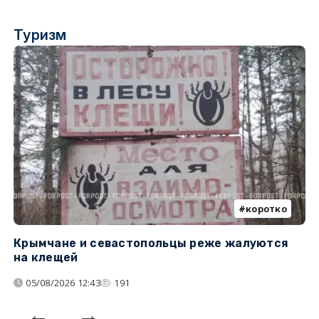
Туризм
коротко
Крымчане и севастопольцы реже жалуются
В
на клещей
ц
05/08/2026 12:43
191