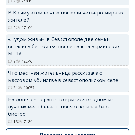
2
24015
В Крыму этой ночью погибли четверо мирных
жителей
erid: 2SDnjdvhGXG
0
17164
«Чудом живы»: в Севастополе две семьи
остались без жилья после налёта украинских
БПЛА
9
12246
Что местная жительница рассказала о
массовом убийстве в севастопольском селе
21
10057
На фоне ресторанного кризиса в одном из
лучших мест Севастополя открылся бар-
бистро
13
7184
Показать все новости