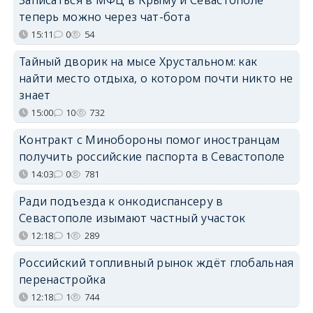
теперь можно через чат-бота
15:11
0
54
Тайный дворик на мысе Хрустальном: как
найти место отдыха, о котором почти никто не
знает
15:00
10
732
Контракт с Минобороны помог иностранцам
получить российские паспорта в Севастополе
14:03
0
781
Ради подъезда к онкодиспансеру в
Севастополе изымают частный участок
12:18
1
289
Российский топливный рынок ждёт глобальная
перенастройка
12:18
1
744