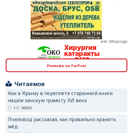
erid: 2SDnjcLUypt
erid: 2SDnjcrDNw6
Реклама на ForPost
Читаемое
Как в Крыму в переплёте старинной книги
нашли ханскую грамоту XVI века
1
36893
erid: 2SDnjdPjgYS
Пчеловод рассказал, как правильно хранить
мёд