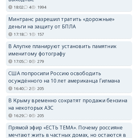
18:02
4
1994
Минтранс разрешил тратить «дорожные»
деньги на защиту от БПЛА
17:18
1
157
В Алупке планируют установить памятник
именитому фотографу
17:05
0
279
США попросили Россию освободить
осуждённого на 10 лет американца Гилмана
16:40
2
205
В Крыму временно сократят продажи бензина
на некоторых АЗС
16:29
0
205
Прямой эфир «ЕСТЬ ТЕМА». Почему россияне
мечтают жить в частных домах, но остаются в