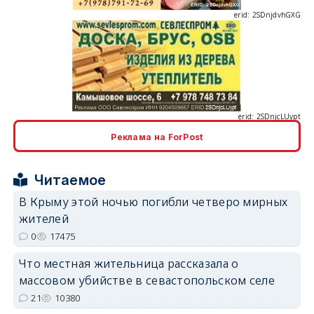
erid: 2SDnjcLUypt
Реклама на ForPost
erid: 2SDnjcrDNw6
Читаемое
В Крыму этой ночью погибли четверо мирных
жителей
0
17475
Что местная жительница рассказала о
erid: 2SDnjdPjgYS
массовом убийстве в севастопольском селе
21
10380