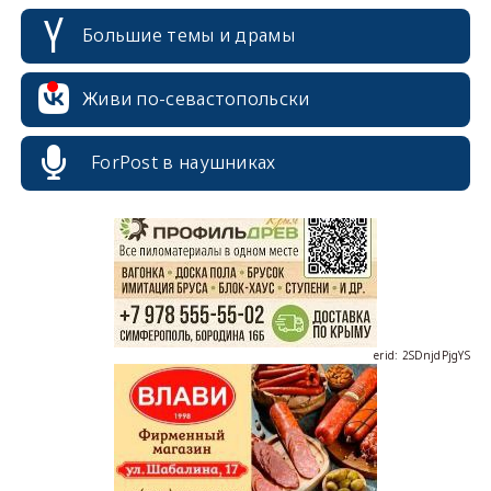
Большие темы и драмы
Живи по-севастопольски
erid: 2SDnjcrDNw6
ForPost в наушниках
erid: 2SDnjdPjgYS
erid: 2SDnjdvhGXG