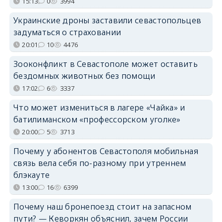
15:13
0
3994
Украинские дроны заставили севастопольцев
задуматься о страховании
20:01
10
4476
Зооконфликт в Севастополе может оставить
бездомных животных без помощи
17:02
6
3337
Что может измениться в лагере «Чайка» и
батилиманском «профессорском уголке»
20:00
5
3713
Почему у абонентов Севастополя мобильная
связь вела себя по-разному при утреннем
блэкауте
13:00
16
6399
Почему наш бронепоезд стоит на запасном
пути? — Кеворкян объяснил, зачем России