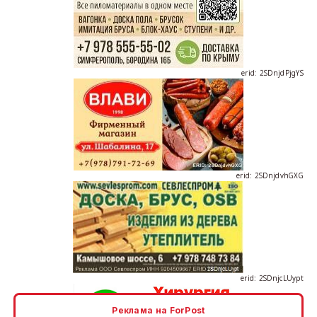
erid: 2SDnjdPjgYS
erid: 2SDnjdvhGXG
erid: 2SDnjcLUypt
Реклама на ForPost