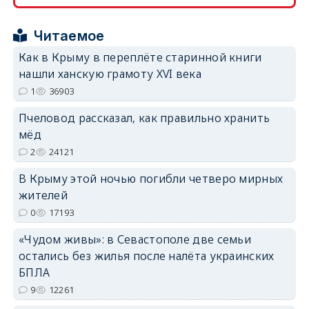
erid: 2SDnjcrDNw6
Читаемое
Как в Крыму в переплёте старинной книги
нашли ханскую грамоту XVI века
1
36903
erid: 2SDnjdPjgYS
Пчеловод рассказал, как правильно хранить
мёд
2
24121
В Крыму этой ночью погибли четверо мирных
жителей
0
17193
erid: 2SDnjdvhGXG
«Чудом живы»: в Севастополе две семьи
остались без жилья после налёта украинских
БПЛА
9
12261