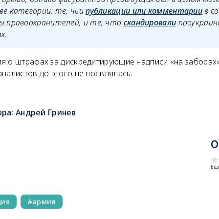
ве категории: те, чьи
публикации или комментарии
в с
ы правоохранителей, и те, что
скандировали
проукраинс
х.
я о штрафах за дискредитирующие надписи «на заборах»
налистов до этого не появлялась.
ора:
Андрей Гринев
О
Еще
ция
армия