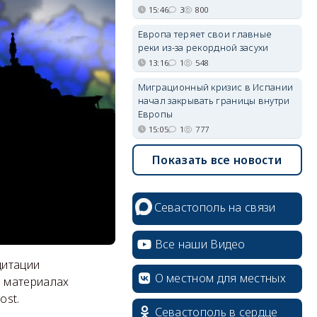
15:46
3
800
Европа теряет свои главные
реки из-за рекордной засухи
13:16
1
548
Миграционный кризис в Испании
начал закрывать границы внутри
Европы
15:05
1
777
Показать все новости
Севастополь на связи
Все наши Видео
дитации
О местном для местных
в материалах
ost.
Севастополь в сердце