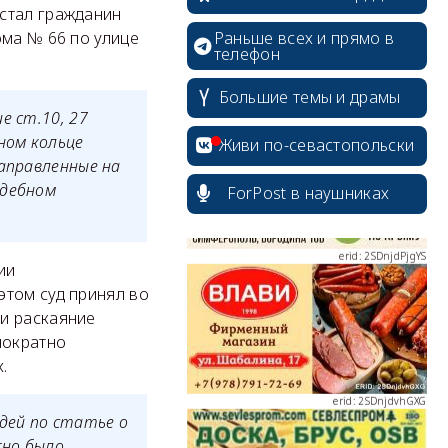
стал гражданин
Раньше всех и прямо в
ома № 66 по улице
телефон
erid: 2SDnjcrDNw6
Большие темы и драмы
е ст.10, 27
ном кольце
Живи по-севастопольски
направленные на
удебном
ForPost в наушниках
erid: 2SDnjdPjgYS
ии
этом суд принял во
и раскаяние
нократно
.
erid: 2SDnjdvhGXG
дей по статье о
жно было