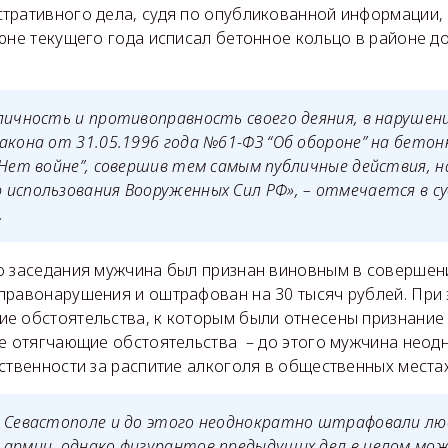
тративного дела, судя по опубликованной информации, 
юне текущего года исписал бетонное кольцо в районе д
личность и противоправность своего деяния, в нарушени
акона от 31.05.1996 года №61-ФЗ “Об обороне” на бетон
“Нет войне”, совершив тем самым публичные действия, 
использования Вооруженных Сил РФ», – отмечается в с
.
о заседания мужчина был признан виновным в совершен
правонарушения и оштрафован на 30 тысяч рублей. При 
е обстоятельства, к которым были отнесены признание 
же отягчающие обстоятельства – до этого мужчина неод
ственности за распитие алкоголя в общественных местах
в Севастополе и до этого неоднократно штрафовали лю
 армии, однако фигурантов предыдущих дел в целом мо