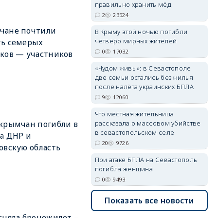
правильно хранить мёд
2
23524
чане почтили
erid: 2SDnjdvhGXG
В Крыму этой ночью погибли
четверо мирных жителей
ть семерых
0
17032
ков — участников
«Чудом живы»: в Севастополе
две семьи остались без жилья
после налёта украинских БПЛА
9
12060
Что местная жительница
рассказала о массовом убийстве
крымчан погибли в
в севастопольском селе
за ДНР и
20
9726
овскую область
При атаке БПЛА на Севастополь
погибла женщина
0
9493
Показать все новости
сняла бронежилет –