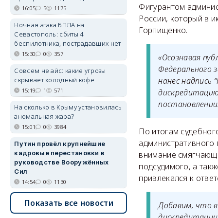
Фигурантом админис
16:05
5
1175
России, который в и
Ночная атака БПЛА на
Горпищенко.
Севастополь: сбиты 4
беспилотника, пострадавших нет
15:30
0
357
«Осознавая пуб
Федерального з
Совсем не айс: какие угрозы
скрывает холодный кофе
нанес надпись 
15:19
1
571
дискредитацию 
постановлении
На сколько в Крыму установилась
аномальная жара?
15:01
0
3984
По итогам судебног
административного 
Путин провёл крупнейшие
кадровые перестановки в
внимание смягчающи
руководстве Вооружённых
подсудимого, а так
Сил
привлекался к ответ
14:54
0
1130
Показать все новости
Добавим, что 
дискредитации