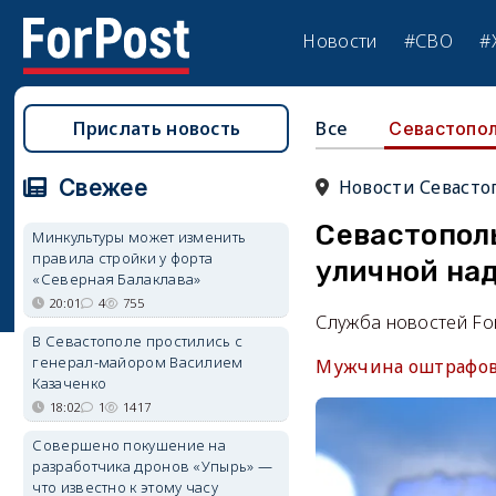
Новости
#СВО
#
Прислать новость
Все
Севастопо
Свежее
Новости Севасто
Севастопол
Минкультуры может изменить
правила стройки у форта
уличной на
«Северная Балаклава»
20:01
4
755
Служба новостей Fo
В Севастополе простились с
генерал-майором Василием
Мужчина оштрафова
Казаченко
18:02
1
1417
Совершено покушение на
разработчика дронов «Упырь» —
что известно к этому часу