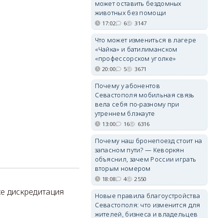
может оставить бездомных
животных без помощи
17:02
6
3147
Что может измениться в лагере
«Чайка» и батилиманском
«профессорском уголке»
20:00
5
3671
Почему у абонентов
Севастополя мобильная связь
вела себя по-разному при
утреннем блэкауте
13:00
16
6316
Почему наш бронепоезд стоит на
запасном пути? — Кеворкян
объяснил, зачем России играть
вторым номером
18:08
4
2550
же дискредитация
Новые правила благоустройства
Севастополя: что изменится для
жителей, бизнеса и владельцев