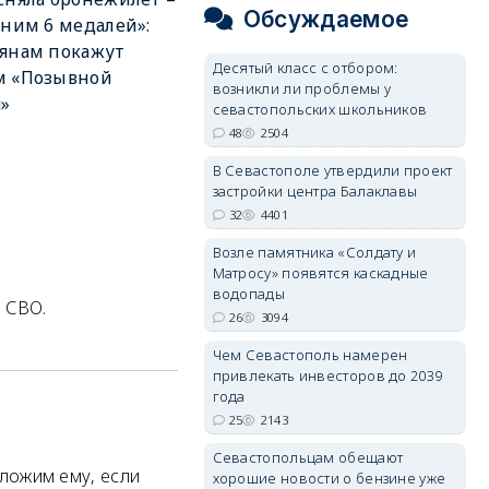
Обсуждаемое
 ним 6 медалей»:
янам покажут
Десятый класс с отбором:
м «Позывной
возникли ли проблемы у
»
севастопольских школьников
48
2504
В Севастополе утвердили проект
застройки центра Балаклавы
32
4401
Возле памятника «Солдату и
Матросу» появятся каскадные
водопады
 СВО.
26
3094
Чем Севастополь намерен
привлекать инвесторов до 2039
года
25
2143
Севастопольцам обещают
дложим ему, если
хорошие новости о бензине уже