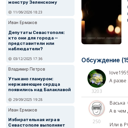
монстру Зеленскому
11/06/2026 18:23
Иван Ермаков
Депутаты Севастополя:
кто они для города —
представители или
наблюдатели?
03/12/2025 17:36
Обсуждение (1
Владимир Петров
love195
Утыкано гламуром:
А разве
нержавеющие сердца
появились над Балаклавой
3203
29/09/2025 19:28
Васька
Иван Ермаков
А в чем
Избирательная игра в
250
Или в Р
Севастополе выполняет