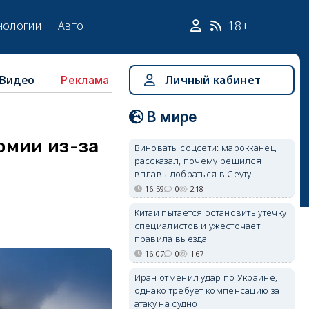
18+
нологии
Авто
Видео
Личный кабинет
Реклама
В мире
рмии из-за
Виноваты соцсети: марокканец
рассказал, почему решился
вплавь добраться в Сеуту
16:59
0
218
Китай пытается остановить утечку
специалистов и ужесточает
правила выезда
16:07
0
167
Иран отменил удар по Украине,
однако требует компенсацию за
атаку на судно