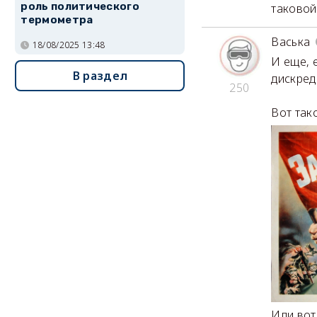
роль политического
таковой
термометра
Васька
18/08/2025 13:48
И еще, е
В раздел
дискред
250
Вот так
Или вот