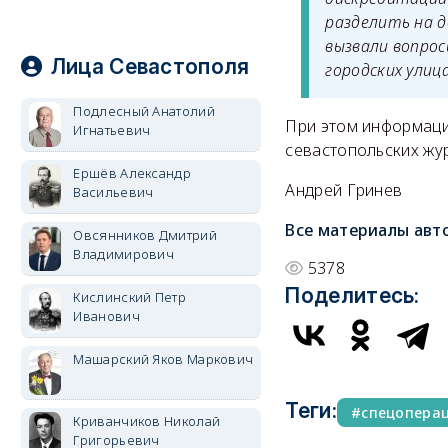
разделить на д
вызвали вопрос
Лица Севастополя
городских улица
Подлесный Анатолий
При этом информаци
Игнатьевич
севастопольских жур
Ершёв Александр
Андрей Гринев
Васильевич
Все материалы авт
Овсянников Дмитрий
Владимирович
5378
Поделитесь:
Кислинский Петр
Иванович
Машарский Яков Маркович
Теги:
спецопера
Криванчиков Николай
Григорьевич