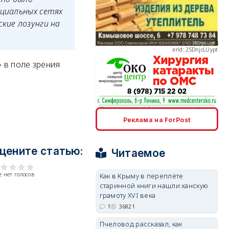
оциальных сетях
кие лозунги на
erid: 2SDnjcLUypt
 в поле зрения
erid: 2SDnjcrDNw6
Реклама на ForPost
цените статью:
Читаемое
 нет голосов
Как в Крыму в переплёте
старинной книги нашли ханскую
erid: 2SDnjdPjgYS
грамоту XVI века
1
36821
Пчеловод рассказал, как