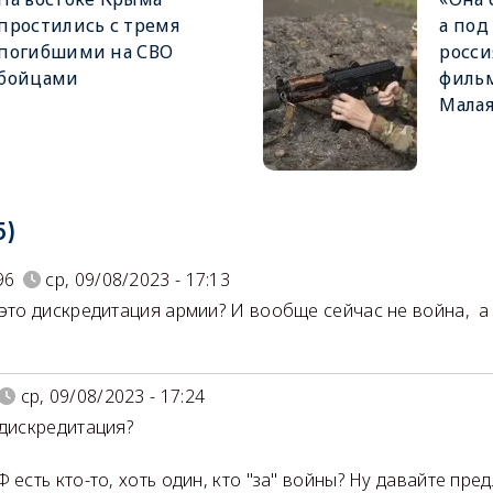
простились с тремя
а под
погибшими на СВО
росси
бойцами
филь
Малая
5)
96
ср, 09/08/2023 - 17:13
 это дискредитация армии? И вообще сейчас не война, а
ср, 09/08/2023 - 17:24
 дискредитация?
Ф есть кто-то, хоть один, кто "за" войны? Ну давайте пре