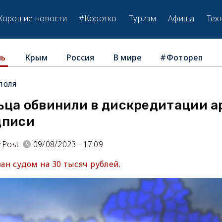
Хорошие новости
#Коротко
Туризм
Афиша
Тех
Крым
Россия
В мире
#Фотореп
ль
поля
ьца обвинили в дискредитации а
дписи
rPost
09/08/2023 - 17:09
н судом на 30 тысяч рублей.