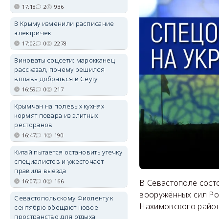
17:18
2
936
В Крыму изменили расписание
электричек
17:02
0
2278
Виноваты соцсети: марокканец
рассказал, почему решился
вплавь добраться в Сеуту
16:59
0
217
Крымчан на полевых кухнях
кормят повара из элитных
ресторанов
16:47
1
190
Китай пытается остановить утечку
специалистов и ужесточает
правила выезда
16:07
0
166
В Севастополе сост
вооружённых сил Ро
Севастопольскому Фиоленту к
Нахимовского район
сентябрю обещают новое
пространство для отдыха