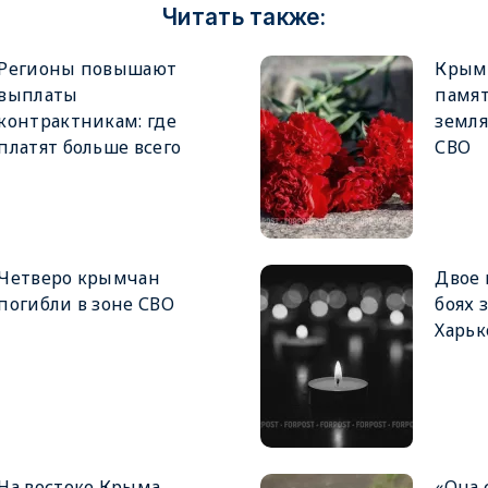
Читать также:
Регионы повышают
Крым
выплаты
памя
контрактникам: где
земля
платят больше всего
СВО
Четверо крымчан
Двое 
погибли в зоне СВО
боях 
Харьк
На востоке Крыма
«Она 