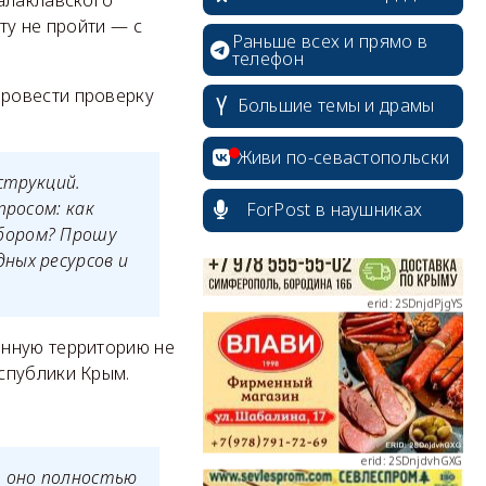
ту не пройти — с
Раньше всех и прямо в
телефон
провести проверку
erid: 2SDnjcrDNw6
Большие темы и драмы
Живи по-севастопольски
струкций.
просом: как
ForPost в наушниках
бором? Прошу
erid: 2SDnjdPjgYS
ных ресурсов и
анную территорию не
спублики Крым.
erid: 2SDnjdvhGXG
ь оно полностью