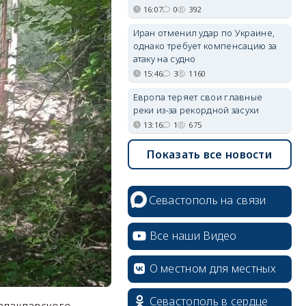
16:07
0
392
Иран отменил удар по Украине,
однако требует компенсацию за
атаку на судно
15:46
3
1160
Европа теряет свои главные
реки из-за рекордной засухи
13:16
1
675
Показать все новости
Севастополь на связи
Все наши Видео
О местном для местных
Севастополь в сердце
Балаклавского