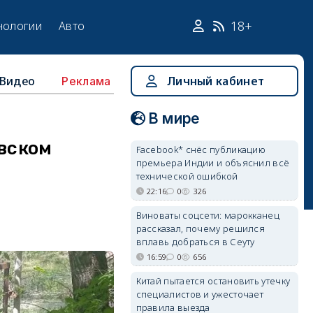
18+
нологии
Авто
Видео
Личный кабинет
Реклама
В мире
авском
Facebook* снёс публикацию
премьера Индии и объяснил всё
технической ошибкой
22:16
0
326
Виноваты соцсети: марокканец
рассказал, почему решился
вплавь добраться в Сеуту
16:59
0
656
Китай пытается остановить утечку
специалистов и ужесточает
правила выезда