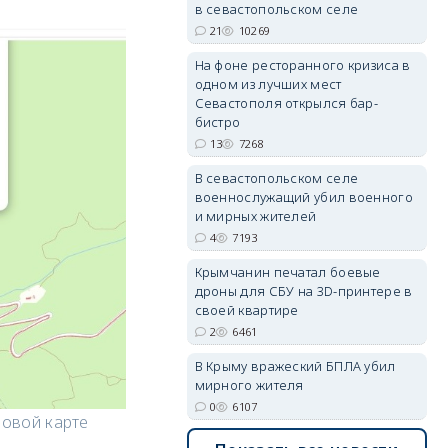
в севастопольском селе
21
10269
На фоне ресторанного кризиса в
erid: 2SDnjdvhGXG
одном из лучших мест
Севастополя открылся бар-
бистро
13
7268
В севастопольском селе
военнослужащий убил военного
и мирных жителей
4
7193
Крымчанин печатал боевые
дроны для СБУ на 3D-принтере в
своей квартире
2
6461
В Крыму вражеский БПЛА убил
мирного жителя
0
6107
ровой карте