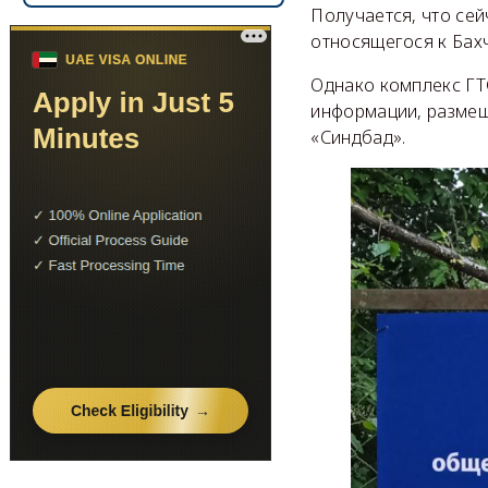
Получается, что се
относящегося к Бах
Однако комплекс ГТ
информации, размещ
«Синдбад».