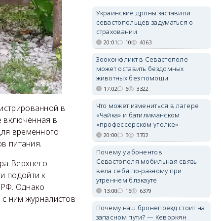
Украинские дроны заставили
севастопольцев задуматься о
страховании
20:01
10
4063
Зооконфликт в Севастополе
может оставить бездомных
животных без помощи
17:02
6
3322
Что может измениться в лагере
гистрированной в
«Чайка» и батилиманском
е включённая в
«профессорском уголке»
для временного
20:00
5
3702
ов питания.
Почему у абонентов
Севастополя мобильная связь
ера Верхнего
вела себя по-разному при
и подойти к
утреннем блэкауте
 РФ. Однако
13:00
16
6379
ь с ним журналистов
Почему наш бронепоезд стоит на
запасном пути? — Кеворкян