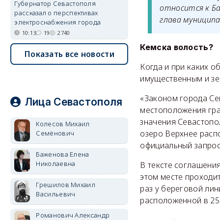
Губернатор Севастополя
относится к Ба
рассказал о перспективах
глава муниципа
электроснабжения города
10:13
19
2740
Кемска волость?
Показать все новости
Когда и при каких о
имущественным и з
«Законом города Се
Лица Севастополя
местоположения гр
значения Севастопол
Колесов Михаил
озеро Верхнее расп
Семёнович
официальный запрос
Баженова Елена
Николаевна
В тексте соглашени
этом месте проходит
Грешилов Михаил
раз у береговой лин
Васильевич
расположенной в 25
Романович Александр