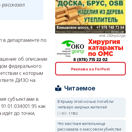
 рассказал
erid: 2SDnjcLUypt
л в департаменте по
лашение об описании
дом федерального
erid: 2SDnjcrDNw6
Реклама на ForPost
ветствии с которым
ответе ДИЗО на
Читаемое
умя субъектами в
В Крыму этой ночью погибли
91:01:034001:95 как
четверо мирных жителей
erid: 2SDnjdPjgYS
 идёт до точки,
0
17302
Что местная жительница
рассказала о массовом убийстве