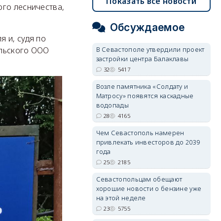
Показать все новости
ого лесничества,
Обсуждаемое
 и, судя по
ольского ООО
В Севастополе утвердили проект
застройки центра Балаклавы
32
5417
Возле памятника «Солдату и
Матросу» появятся каскадные
водопады
28
4165
Чем Севастополь намерен
привлекать инвесторов до 2039
года
25
2185
Севастопольцам обещают
хорошие новости о бензине уже
на этой неделе
23
5755