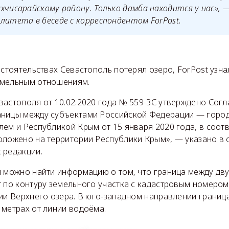
хчисарайскому району. Только дамба находится у нас», —
литета в беседе с корреспондентом ForPost.
бстоятельствах Севастополь потерял озеро, ForPost узна
емельным отношениям.
вастополя от 10.02.2020 года № 559-ЗС утверждено Сог
аницы между субъектами Российской Федерации — горо
ем и Республикой Крым от 15 января 2020 года, в соот
оложено на территории Республики Крым», — указано в 
 редакции.
я можно найти информацию о том, что граница между дв
 по контуру земельного участка с кадастровым номером 
ии Верхнего озера. В юго-западном направлении граница
 метрах от линии водоёма.