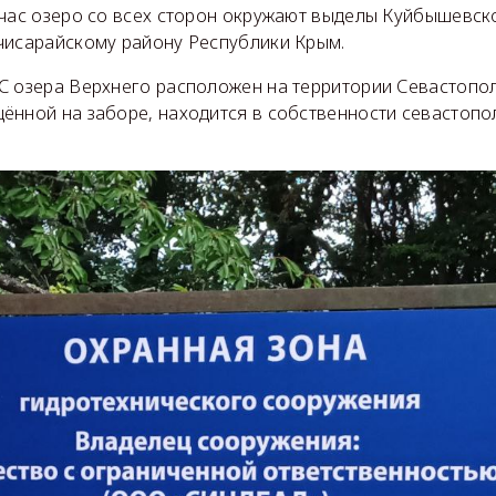
йчас озеро со всех сторон окружают выделы Куйбышевск
чисарайскому району Республики Крым.
С озера Верхнего расположен на территории Севастополя
ённой на заборе, находится в собственности севастоп