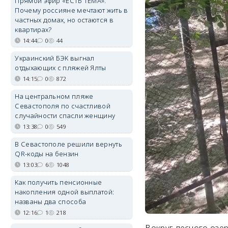
Прямой эфир «ЕСТЬ ТЕМА».
Почему россияне мечтают жить в
частных домах, но остаются в
квартирах?
14:44
0
44
Украинский БЭК выгнал
отдыхающих с пляжей Ялты
14:15
0
872
На центральном пляже
Севастополя по счастливой
случайности спасли женщину
13:38
0
549
В Севастополе решили вернуть
QR-коды на бензин
13:03
6
1048
Как получить пенсионные
накопления одной выплатой:
названы два способа
12:16
1
218
Вокруг лесного озе