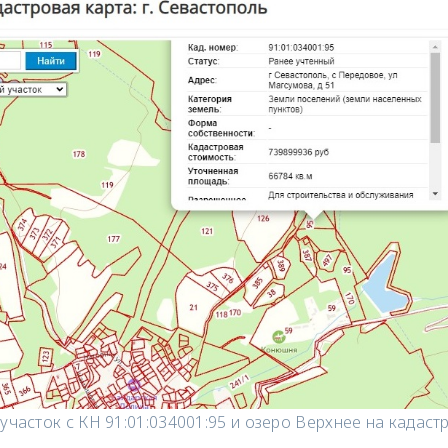
участок с КН 91:01:034001:95 и озеро Верхнее на кадаст