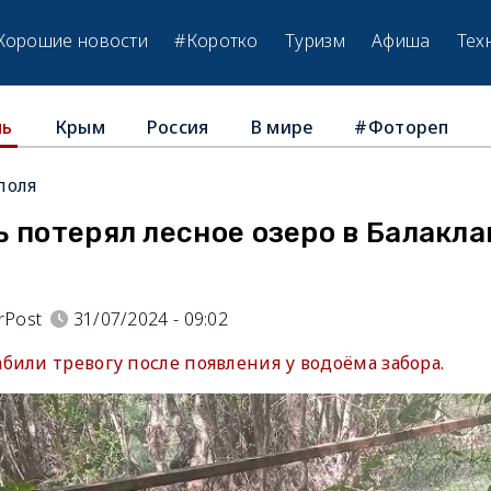
Хорошие новости
#Коротко
Туризм
Афиша
Тех
Крым
Россия
В мире
#Фотореп
ль
поля
 потерял лесное озеро в Балакл
rPost
31/07/2024 - 09:02
или тревогу после появления у водоёма забора.