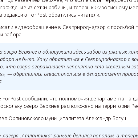
граждение из сетки-рабицы, и теперь к живописному мес
в редакцию ForPost обратились читатели.
исали видеообращение в Севприроднадзор с просьбой 
и забора.
а озеро Верхнее и обнаружили здесь забор из ржавых кон
абора не было. Хочу обратиться в Севприроднадзор с во
о, что озеро огораживает непонятно кто железным за
я», — обратились севастопольцы в департамент природ
а.
 ForPost сообщили, что полномочия департамента на д
поскольку озеро Верхнее расположено на территории Ре
лава Орлиновского муниципалитета Александр Богуш.
 лагеря „Атлантика” раньше делился пополам, а тепер