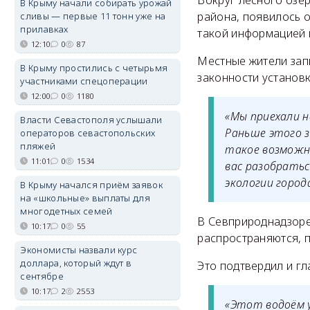
В Крыму начали собирать урожай
района, появилось о
сливы — первые 11 тонн уже на
прилавках
такой информацией 
12:10
0
87
Местные жители зап
В Крыму простились с четырьмя
законности установк
участниками спецоперации
12:00
0
1180
«Мы приехали н
Власти Севастополя услышали
Раньше этого з
операторов севастопольских
пляжей
такое возможн
11:01
0
1534
вас разобратьс
экологии город
В Крыму начался приём заявок
на «школьные» выплаты для
многодетных семей
В Севприроднадзоре
10:17
0
55
распространяются, 
Экономисты назвали курс
доллара, который ждут в
Это подтвердил и г
сентябре
10:17
2
2553
«Этот водоём у