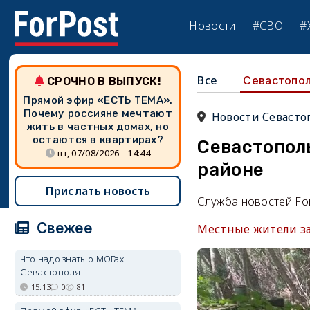
Новости
#СВО
#
Все
Севастопо
СРОЧНО В ВЫПУСК!
Прямой эфир «ЕСТЬ ТЕМА».
Почему россияне мечтают
Новости Севасто
жить в частных домах, но
остаются в квартирах?
Севастополь
пт, 07/08/2026 - 14:44
районе
Прислать новость
Служба новостей Fo
Свежее
Местные жители заб
Что надо знать о МОГах
Севастополя
15:13
0
81