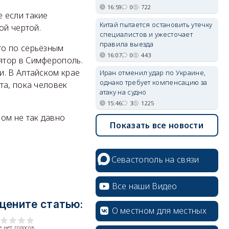
16:59
0
722
 если такие
Китай пытается остановить утечку
ой чертой.
специалистов и ужесточает
правила выезда
то по серьёзным
16:07
0
443
ятор в Симферополь.
и. В Алтайском крае
Иран отменил удар по Украине,
однако требует компенсацию за
та, пока человек
атаку на судно
15:46
3
1225
ом не так давно
Показать все новости
Севастополь на связи
Все наши Видео
цените статью:
О местном для местных
 нет голосов