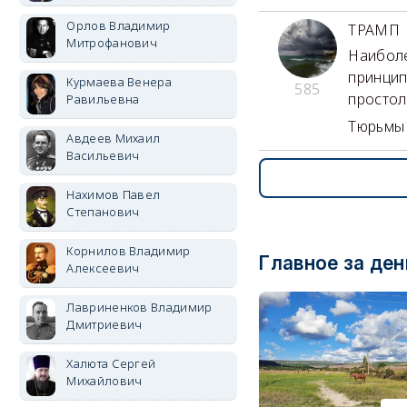
Орлов Владимир
ТРАМП
Митрофанович
Наиболе
принцип
Курмаева Венера
585
простол
Равильевна
Тюрьмы 
Авдеев Михаил
Васильевич
Нахимов Павел
Степанович
Корнилов Владимир
Главное за ден
Алексеевич
Лавриненков Владимир
Дмитриевич
Халюта Сергей
Михайлович