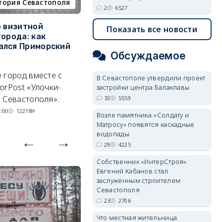
тория Севастополя
недвижимость
2
6527
о визитной
Севастополь стал лидером
К
Показать все новости
города: как
ЮФО по падению
в
ался Приморский
строительства, но с одним
г
Обсуждаемое
позитивным нюансом
Ч
 город вместе с
Кризис ударил по регионам
го
В Севастополе утвердили проект
orPost «Улочки-
совершенно по-разному.
застройки центра Балаклавы
 Севастополя».
32
5559
07/08/2026 20:02
3663
:00
1221
Возле памятника «Солдату и
Матросу» появятся каскадные
водопады
29
4225
Собственник «ИнтерСтроя»
Евгений Кабанов стал
заслуженным строителем
Севастополя
23
2706
Что местная жительница