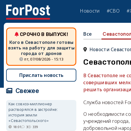
Новости
#СВО
#
Все
Севастопо
СРОЧНО В ВЫПУСК!
Кого в Севастополе готовы
взять на работу для защиты
Новости Севасто
города от дронов
пт, 07/08/2026 - 15:13
Севастопол
Прислать новость
В Севастополе не 
совершивших мелко
решить организац
Свежее
Служба новостей Fo
Как совхоз-миллионер
растворялся в застройке:
О необходимости со
история земли
«Севастопольского»
учреждений города,
18:01
3
339
добровольной народ