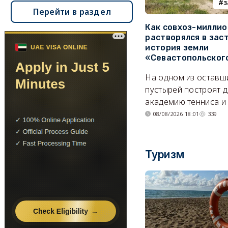
з
Перейти в раздел
Как совхоз-милли
растворялся в зас
история земли
«Севастопольског
На одном из оставш
пустырей построят д
академию тенниса и 
08/08/2026 18:01
339
Туризм