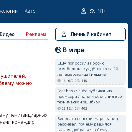
18+
нологии
Авто
Видео
Личный кабинет
Реклама
В мире
США попросили Россию
освободить осуждённого на 10
лет американца Гилмана
рушителей,
16:40
2
418
облему можно
Facebook* снёс публикацию
премьера Индии и объяснил всё
технической ошибкой
22:16
0
403
тему пенитенциарных
Виноваты соцсети: марокканец
аявил командир
рассказал, почему решился
вплавь добраться в Сеуту