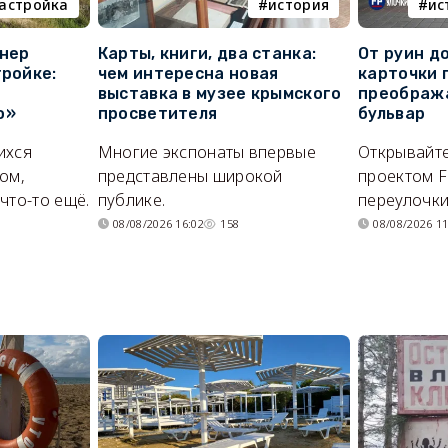
астройка
история
ис
онер
Карты, книги, два станка:
От руин д
тройке:
чем интересна новая
карточки 
выставка в музее крымского
преображ
о»
просветителя
бульвар
ихся
Многие экспонаты впервые
Открывайте
ом,
представлены широкой
проектом F
что-то ещё.
публике.
переулочки
08/08/2026 16:02
158
08/08/2026 11