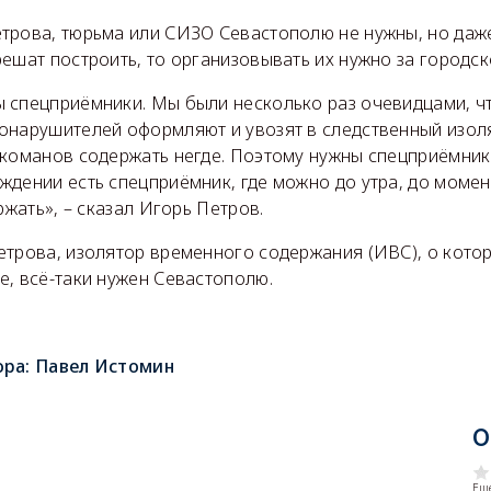
трова, тюрьма или СИЗО Севастополю не нужны, но даже
ешат построить, то организовывать их нужно за городск
 спецприёмники. Мы были несколько раз очевидцами, ч
онарушителей оформляют и увозят в следственный изол
ркоманов содержать негде. Поэтому нужны спецприёмник
дении есть спецприёмник, где можно до утра, до момен
ржать», – сказал Игорь Петров.
трова, изолятор временного содержания (ИВС), о котор
е, всё-таки нужен Севастополю.
ора:
Павел Истомин
О
Еще