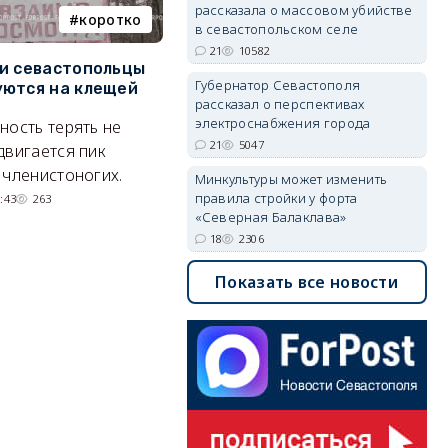
рассказала о массовом убийстве
коротко
Балаклава
в севастопольском селе
21
10582
и севастопольцы
В Севастополе утвердили
Н
Губернатор Севастополя
ются на клещей
проект застройки центра
С
рассказал о перспективах
Балаклавы
и
электроснабжения города
ность терять не
Там появится туристический
М
21
5047
двигается пик
квартал с отелями и
н
 членистоногих.
Минкультуры может изменить
парковками.
правила стройки у форта
:43
263
«Северная Балаклава»
05/08/2026 08:01
5559
18
2306
Показать все новости