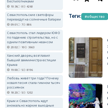
беспилотниками
10:36
0
4260
Севастопольские светофоры
Теги:
общество
переведут на солнечные батареи
09:01
7
886
Севастополь стал лидером ЮФО
по падению строительства, но с
одним позитивным нюансом
20:02
10
3663
Ханский дворец возглавил
бывший замминистра юстиции
Крыма
19:00
5
8196
Любовь живёт три года? Почему
новая песня стала гимном тысяч
россиянок
18:20
5
1202
Крым и Севастополь ждут
аномально жаркие выходные