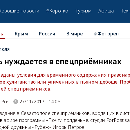
Хорошие новости
#Коротко
Туризм
Афиша
Тех
Крым
Россия
В мире
#Фотореп
ль
поля
ь нуждается в спецприёмниках
созданы условия для временного содержания правона
е хулиганство или уличённых в пьяном дебоше. Пр
ией спецприёмников.
rPost
27/11/2017 - 14:08
здания в Севастополе спецприёмников, входящих в сис
 в эфире программы «Почти полдень» в студии ForPost з
ной дружины «Рубеж» Игорь Петров.