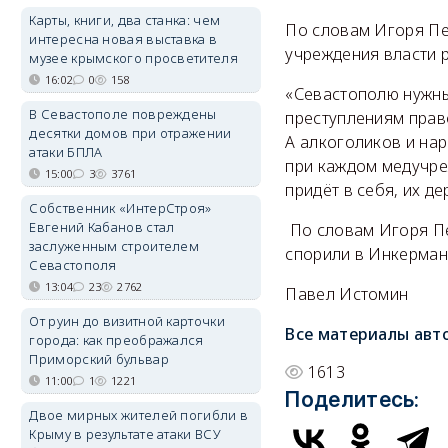
Карты, книги, два станка: чем
По словам Игоря Пе
интересна новая выставка в
учреждения власти р
музее крымского просветителя
16:02
0
158
«Севастополю нужны
В Севастополе повреждены
преступлениям прав
десятки домов при отражении
А алкоголиков и на
атаки БПЛА
при каждом медучреж
15:00
3
3761
придёт в себя, их де
Собственник «ИнтерСтроя»
Евгений Кабанов стал
По словам Игоря Пе
заслуженным строителем
спорили в Инкерман
Севастополя
13:04
23
2762
Павел Истомин
От руин до визитной карточки
Все материалы авт
города: как преображался
Приморский бульвар
1613
11:00
1
1221
Поделитесь:
Двое мирных жителей погибли в
Крыму в результате атаки ВСУ