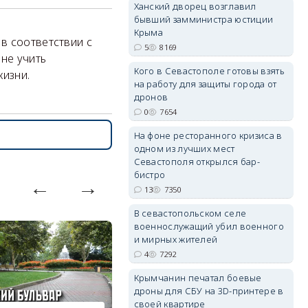
Ханский дворец возглавил
бывший замминистра юстиции
Крыма
в соответствии с
5
8169
erid: 2SDnjdPjgYS
не учить
Кого в Севастополе готовы взять
жизни.
на работу для защиты города от
дронов
0
7654
На фоне ресторанного кризиса в
одном из лучших мест
erid: 2SDnjdvhGXG
Севастополя открылся бар-
бистро
13
7350
В севастопольском селе
военнослужащий убил военного
и мирных жителей
4
7292
Крымчанин печатал боевые
дроны для СБУ на 3D-принтере в
своей квартире