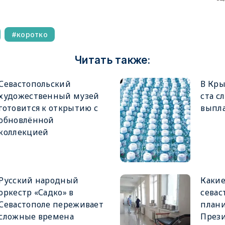
коротко
Читать также:
Севастопольский
В Кры
художественный музей
ста с
готовится к открытию с
выпла
обновлённой
коллекцией
Русский народный
Каки
оркестр «Садко» в
севас
Севастополе переживает
плани
сложные времена
През