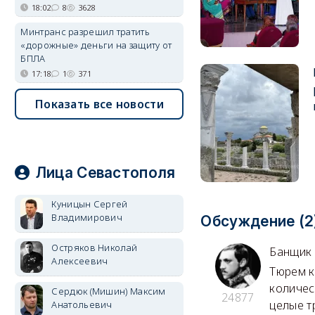
18:02
8
3628
Минтранс разрешил тратить
«дорожные» деньги на защиту от
БПЛА
17:18
1
371
Показать все новости
Лица Севастополя
Куницын Сергей
Владимирович
Обсуждение (2
Остряков Николай
Банщик
Алексеевич
Тюрем к
количес
Сердюк (Мишин) Максим
24877
целые т
Анатольевич