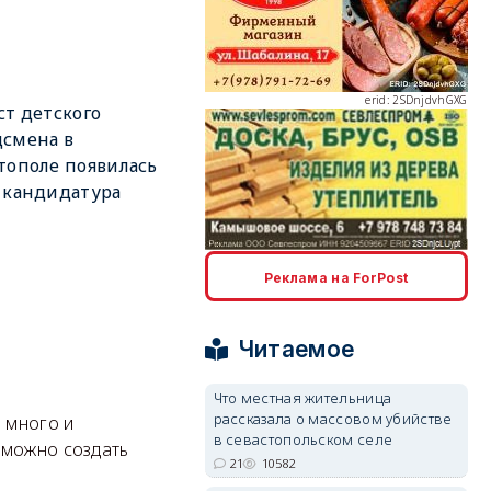
erid: 2SDnjdvhGXG
ст детского
смена в
тополе появилась
 кандидатура
erid: 2SDnjcLUypt
Реклама на ForPost
Читаемое
Что местная жительница
рассказала о массовом убийстве
erid: 2SDnjcrDNw6
 много и
в севастопольском селе
 можно создать
21
10582