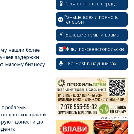
Севастополь в сердце
Раньше всех и прямо в
телефон
Большие темы и драмы
Живи по-севастопольски
му нашли более
лучаев задержки
ForPost в наушниках
т малому бизнесу
erid: 2SDnjcrDNw6
е проблемы
топольских врачей
erid: 2SDnjdPjgYS
руют донести до
идента