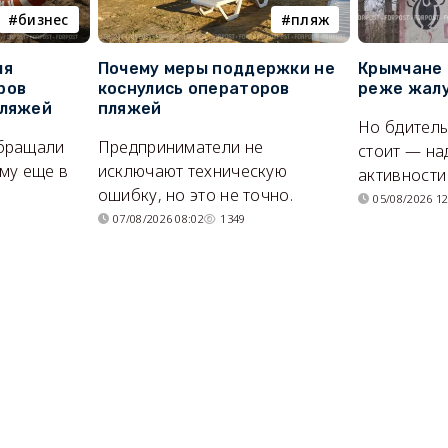
бизнес
пляж
ля
Почему меры поддержки не
Крымчане 
ров
коснулись операторов
реже жалу
пляжей
пляжей
Но бдитель
бращали
Предприниматели не
стоит — на
му еще в
исключают техническую
активности
ошибку, но это не точно.
05/08/2026 12
07/08/2026 08:02
1349