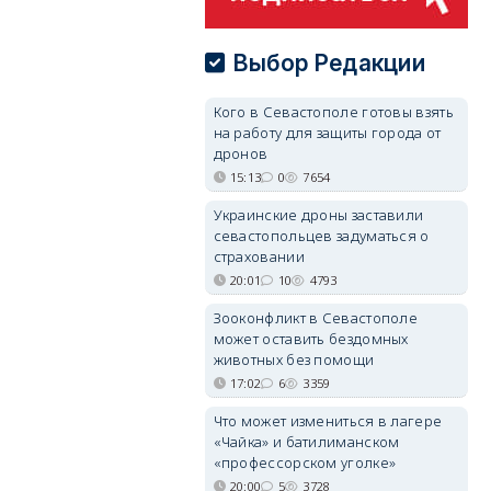
Выбор Редакции
Кого в Севастополе готовы взять
на работу для защиты города от
дронов
15:13
0
7654
Украинские дроны заставили
севастопольцев задуматься о
страховании
20:01
10
4793
Зооконфликт в Севастополе
может оставить бездомных
животных без помощи
17:02
6
3359
Что может измениться в лагере
«Чайка» и батилиманском
«профессорском уголке»
20:00
5
3728