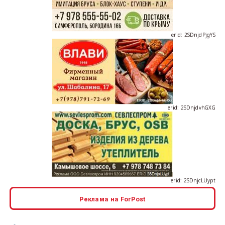
erid: 2SDnjdvhGXG
erid: 2SDnjcLUypt
Реклама на ForPost
erid: 2SDnjcrDNw6