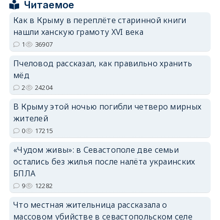
Читаемое
Как в Крыму в переплёте старинной книги
нашли ханскую грамоту XVI века
1
36907
Пчеловод рассказал, как правильно хранить
erid: 2SDnjdPjgYS
мёд
2
24204
В Крыму этой ночью погибли четверо мирных
жителей
0
17215
erid: 2SDnjdvhGXG
«Чудом живы»: в Севастополе две семьи
остались без жилья после налёта украинских
БПЛА
9
12282
Что местная жительница рассказала о
массовом убийстве в севастопольском селе