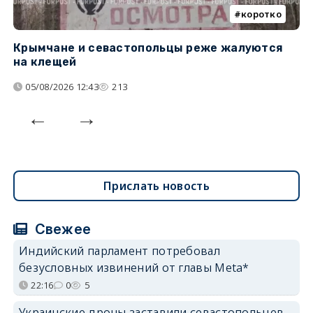
коротко
Крымчане и севастопольцы реже жалуются
В
на клещей
ц
05/08/2026 12:43
213
Прислать новость
Свежее
Индийский парламент потребовал
безусловных извинений от главы Meta*
22:16
0
5
Украинские дроны заставили севастопольцев