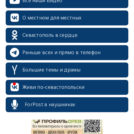
Все наши Видео
О местном для местных
Севастополь в сердце
Раньше всех и прямо в телефон
Большие темы и драмы
Живи по-севастопольски
erid: 2SDnjcrDNw6
ForPost в наушниках
erid: 2SDnjdPjgYS