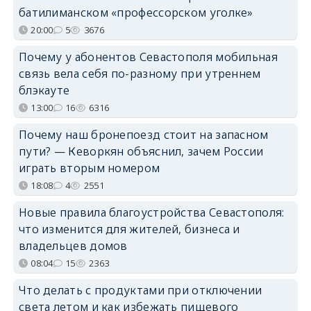
батилиманском «профессорском уголке»
20:00
5
3676
Почему у абонентов Севастополя мобильная
связь вела себя по-разному при утреннем
блэкауте
13:00
16
6316
Почему наш бронепоезд стоит на запасном
пути? — Кеворкян объяснил, зачем России
играть вторым номером
18:08
4
2551
Новые правила благоустройства Севастополя:
что изменится для жителей, бизнеса и
владельцев домов
08:04
15
2363
Что делать с продуктами при отключении
света летом и как избежать пищевого