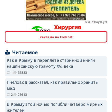
erid: 2SDnjcLUypt
Реклама на ForPost
erid: 2SDnjcrDNw6
Читаемое
Как в Крыму в переплёте старинной книги
нашли ханскую грамоту XVI века
1
36833
erid: 2SDnjdPjgYS
Пчеловод рассказал, как правильно хранить
мёд
2
23613
В Крыму этой ночью погибли четверо мирных
жителей