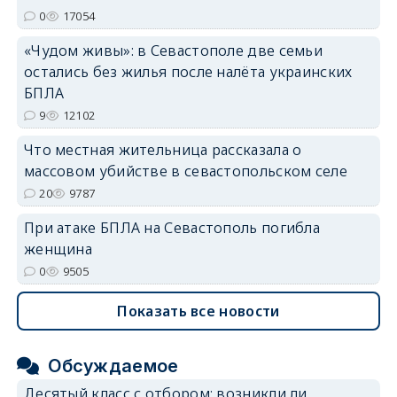
erid: 2SDnjdvhGXG
0
17054
«Чудом живы»: в Севастополе две семьи
остались без жилья после налёта украинских
БПЛА
9
12102
Что местная жительница рассказала о
массовом убийстве в севастопольском селе
20
9787
При атаке БПЛА на Севастополь погибла
женщина
0
9505
Показать все новости
Обсуждаемое
Десятый класс с отбором: возникли ли