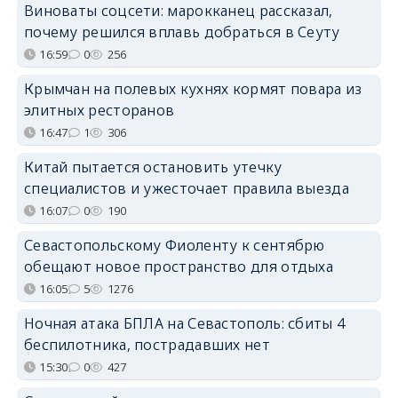
Виноваты соцсети: марокканец рассказал,
почему решился вплавь добраться в Сеуту
16:59
0
256
Крымчан на полевых кухнях кормят повара из
элитных ресторанов
16:47
1
306
Китай пытается остановить утечку
специалистов и ужесточает правила выезда
16:07
0
190
Севастопольскому Фиоленту к сентябрю
обещают новое пространство для отдыха
16:05
5
1276
Ночная атака БПЛА на Севастополь: сбиты 4
беспилотника, пострадавших нет
15:30
0
427