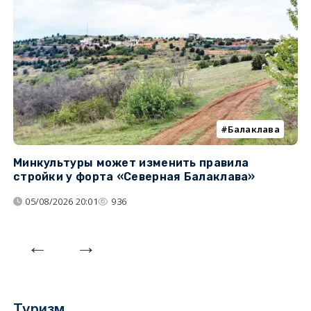
Балаклава
Минкультуры может изменить правила
С
стройки у форта «Северная Балаклава»
д
05/08/2026 20:01
936
Туризм