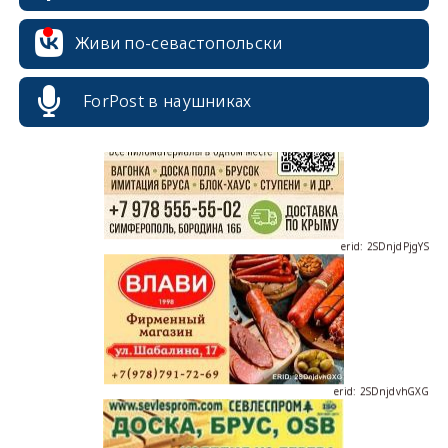
Живи по-севастопольски
erid: 2SDnjcrDNw6
ForPost в наушниках
erid: 2SDnjdPjgYS
erid: 2SDnjdvhGXG