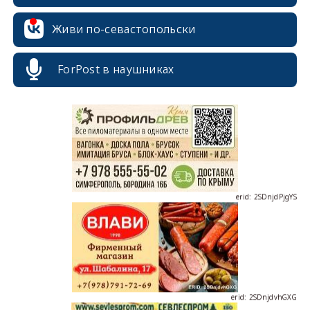
Живи по-севастопольски
erid: 2SDnjcrDNw6
ForPost в наушниках
erid: 2SDnjdPjgYS
erid: 2SDnjdvhGXG