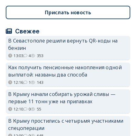
Прислать новость
Свежее
В Севастополе решили вернуть QR-коды на
бензин
13:03
4
353
Как получить пенсионные накопления одной
выплатой: названы два способа
12:16
1
143
В Крыму начали собирать урожай сливы —
первые 11 тонн уже на прилавках
12:10
0
55
В Крыму простились с четырьмя участниками
спецоперации
12:00
0
648