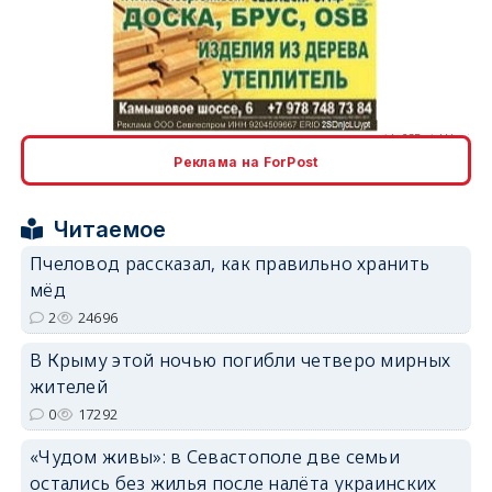
erid: 2SDnjcLUypt
Реклама на ForPost
Читаемое
erid: 2SDnjcrDNw6
Пчеловод рассказал, как правильно хранить
мёд
2
24696
В Крыму этой ночью погибли четверо мирных
жителей
erid: 2SDnjdPjgYS
0
17292
«Чудом живы»: в Севастополе две семьи
остались без жилья после налёта украинских