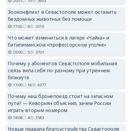
20:01
10
3903
Зооконфликт в Севастополе может оставить
бездомных животных без помощи
17:02
6
3319
Что может измениться в лагере «Чайка» и
батилиманском «профессорском уголке»
20:00
5
3701
Почему у абонентов Севастополя мобильная
связь вела себя по-разному при утреннем
блэкауте
13:00
16
6377
Почему наш бронепоезд стоит на запасном
пути? — Кеворкян объяснил, зачем России
играть вторым номером
18:08
4
2583
Новые правила благоустройства Севастополя: