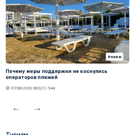
пляж
Почему меры поддержки не коснулись
У
операторов пляжей
з
07/08/2026 08:02
944
Туризм