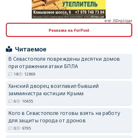
Реклама на ForPost
erid: 2SDnjcrDNw6
Читаемое
В Севастополе повреждены десятки домов
при отражении атаки БПЛА
18
12869
Ханский дворец возглавил бывший
erid: 2SDnjdPjgYS
замминистра юстиции Крыма
6
10455
Кого в Севастополе готовы взять на работу
для защиты города от дронов
0
9795
erid: 2SDnjdvhGXG