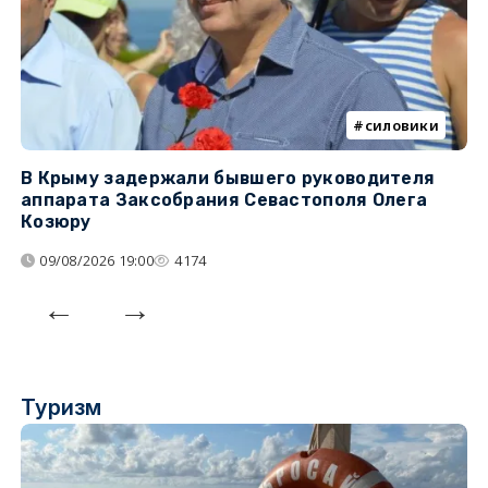
силовики
В Крыму задержали бывшего руководителя
К
аппарата Заксобрания Севастополя Олега
з
Козюру
«
09/08/2026 19:00
4174
Туризм