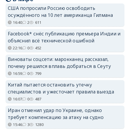
США попросили Россию освободить
осуждённого на 10 лет американца Гилмана
16:40
2
611
Facebook* снёс публикацию премьера Индии и
объяснил всё технической ошибкой
22:16
0
452
Виноваты соцсети: марокканец рассказал,
почему решился вплавь добраться в Сеуту
16:59
0
799
Китай пытается остановить утечку
специалистов и ужесточает правила выезда
16:07
0
487
Иран отменил удар по Украине, однако
требует компенсацию за атаку на судно
15:46
3
1280