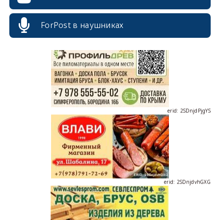
erid: 2SDnjcrDNw6
ForPost в наушниках
erid: 2SDnjdPjgYS
erid: 2SDnjdvhGXG
erid: 2SDnjcLUypt