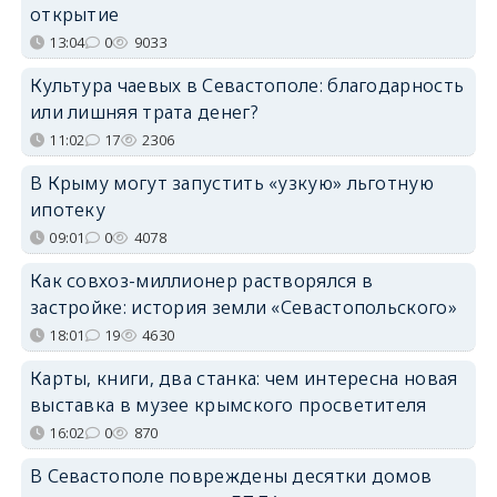
открытие
13:04
0
9033
Культура чаевых в Севастополе: благодарность
или лишняя трата денег?
11:02
17
2306
В Крыму могут запустить «узкую» льготную
ипотеку
09:01
0
4078
Как совхоз-миллионер растворялся в
застройке: история земли «Севастопольского»
18:01
19
4630
Карты, книги, два станка: чем интересна новая
выставка в музее крымского просветителя
16:02
0
870
В Севастополе повреждены десятки домов