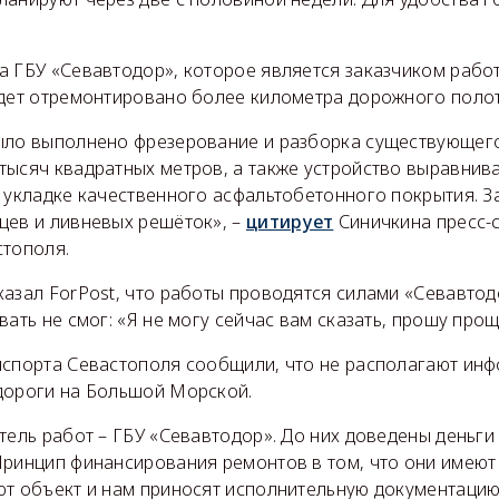
а ГБУ «Севавтодор», которое является заказчиком рабо
удет отремонтировано более километра дорожного полот
ыло выполнено фрезерование и разборка существующег
тысяч квадратных метров, а также устройство выравнив
к укладке качественного асфальтобетонного покрытия. 
цев и ливневых решёток», –
цитирует
Синичкина пресс-
стополя.
казал ForPost, что работы проводятся силами «Севавтод
вать не смог: «Я не могу сейчас вам сказать, прошу прощ
нспорта Севастополя сообщили, что не располагают ин
дороги на Большой Морской.
тель работ – ГБУ «Севавтодор». До них доведены деньги
Принцип финансирования ремонтов в том, что они имеют
т объект и нам приносят исполнительную документацию 