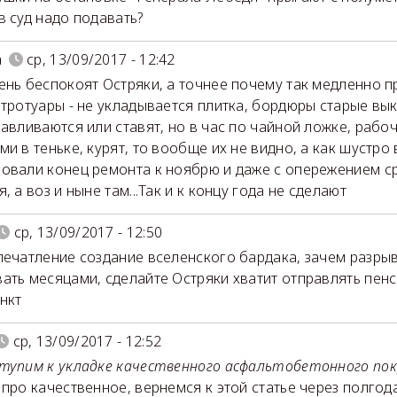
в суд надо подавать?
a
ср, 13/09/2017 - 12:42
ень беспокоят Остряки, а точнее почему так медленно п
 тротуары - не укладывается плитка, бордюры старые вы
навливаются или ставят, но в час по чайной ложке, рабоч
и в теньке, курят, то вообще их не видно, а как шустро 
овали конец ремонта к ноябрю и даже с опережением ср
, а воз и ныне там...Так и к концу года не сделают
ср, 13/09/2017 - 12:50
печатление создание вселенского бардака, зачем разрыв
ать месяцами, сделайте Остряки хватит отправлять пен
нкт
ср, 13/09/2017 - 12:52
тупим к укладке качественного асфальтобетонного п
 про качественное, вернемся к этой статье через полгод