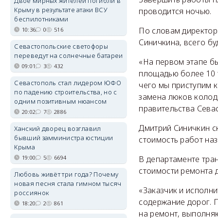
Двое мирных жителей погибли в
Крыму в результате атаки ВСУ
проводится ночью.
беспилотниками
По словам директор
10:36
0
516
Синичкина, всего б
Севастопольские светофоры
переведут на солнечные батареи
«На первом этапе б
09:01
3
432
площадью более 10 
Севастополь стал лидером ЮФО
чего мы приступим 
по падению строительства, но с
замена люков колод
одним позитивным нюансом
правительства Сева
20:02
7
2886
Дмитрий Синичкин с
Ханский дворец возглавил
бывший замминистра юстиции
стоимость работ наз
Крыма
19:00
5
6694
В департаменте тра
стоимости ремонта 
Любовь живёт три года? Почему
новая песня стала гимном тысяч
«Заказчик и исполни
россиянок
содержание дорог. 
18:20
2
861
на ремонт, выполняю