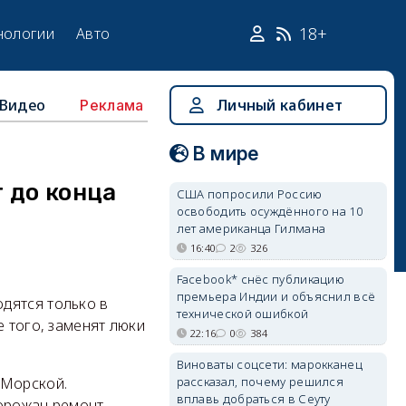
18+
нологии
Авто
Видео
Личный кабинет
Реклама
В мире
 до конца
США попросили Россию
освободить осуждённого на 10
лет американца Гилмана
16:40
2
326
Facebook* снёс публикацию
премьера Индии и объяснил всё
дятся только в
технической ошибкой
е того, заменят люки
22:16
0
384
Виноваты соцсети: марокканец
рассказал, почему решился
 Морской.
вплавь добраться в Сеуту
горожан ремонт