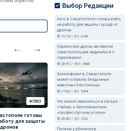
лностью обрести
Выбор Редакции
Кого в Севастополе готовы взять
на работу для защиты города от
дронов
15:13
0
6169
Украинские дроны заставили
севастопольцев задуматься о
страховании
20:01
10
4660
Зооконфликт в Севастополе
может оставить бездомных
животных без помощи
17:02
6
3354
ПВО
катера
Что может измениться в лагере
«Чайка» и батилиманском
«профессорском уголке»
вастополе готовы
Украинский БЭК выгнал
Г
20:00
5
3722
работу для защиты
отдыхающих с пляжей Ялты
р
 дронов
э
Почему у абонентов