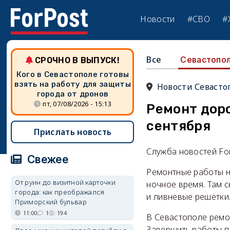
Новости
#СВО
#
Все
Севастопо
СРОЧНО В ВЫПУСК!
Кого в Севастополе готовы
взять на работу для защиты
Новости Севасто
города от дронов
пт, 07/08/2026 - 15:13
Ремонт дор
сентября
Прислать новость
Служба новостей Fo
Свежее
Ремонтные работы н
От руин до визитной карточки
ночное время. Там с
города: как преображался
и ливневые решётки
Приморский бульвар
11:00
1
194
В Севастополе ремо
Завершить работы п