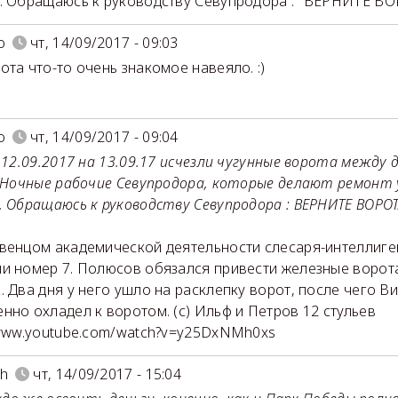
. Обращаюсь к руководству Севупродора : "ВЕРНИТЕ ВОР
o
чт, 14/09/2017 - 09:03
ота что-то очень знакомое навеяло. :)
o
чт, 14/09/2017 - 09:04
с 12.09.2017 на 13.09.17 исчезли чугунные ворота между
. Ночные рабочие Севупродора, которые делают ремонт 
. Обращаюсь к руководству Севупродора : ВЕРНИТЕ ВОРОТА
венцом академической деятельности слесаря-интеллиге
и номер 7. Полюсов обязался привести железные ворот
. Два дня у него ушло на расклепку ворот, после чего 
нно охладел к воротом. (с) Ильф и Петров 12 стульев
/www.youtube.com/watch?v=y25DxNMh0xs
ch
чт, 14/09/2017 - 15:04