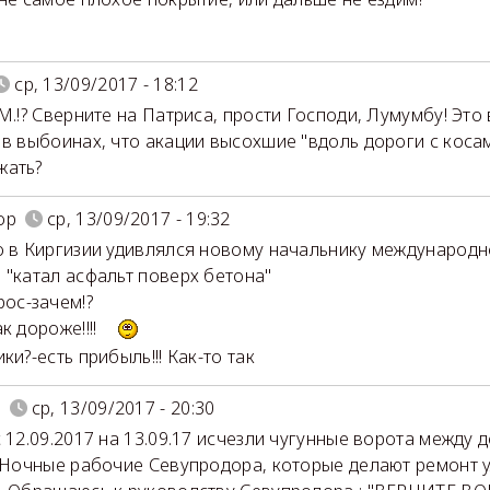
ср, 13/09/2017 - 18:12
М.!? Сверните на Патриса, прости Господи, Лумумбу! Это 
 в выбоинах, что акации высохшие "вдоль дороги с косами
жать?
ор
ср, 13/09/2017 - 19:32
о в Киргизии удивлялся новому начальнику международн
 "катал асфальт поверх бетона"
ос-зачем!?
к дороже!!!!
ки?-есть прибыль!!! Как-то так
я
ср, 13/09/2017 - 20:30
с 12.09.2017 на 13.09.17 исчезли чугунные ворота между
. Ночные рабочие Севупродора, которые делают ремонт у