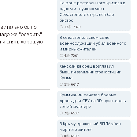
На фоне ресторанного кризиса в
erid: 2SDnjdPjgYS
одном из лучших мест
Севастополя открылся бар-
бистро
твительно было
13
7329
надо же "освоить"
В севастопольском селе
м и снять хорошую
военнослужащий убил военного
erid: 2SDnjdvhGXG
и мирных жителей
4
7261
Ханский дворец возглавил
бывший замминистра юстиции
Крыма
5
6617
Крымчанин печатал боевые
дроны для СБУ на 3D-принтере в
своей квартире
2
6507
В Крыму вражеский БПЛА убил
мирного жителя
0
6187