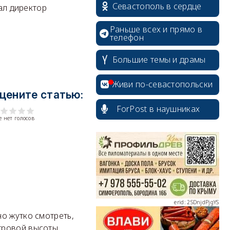
Севастополь в сердце
зал директор
Раньше всех и прямо в
телефон
Большие темы и драмы
Живи по-севастопольски
цените статью:
erid: 2SDnjcrDNw6
ForPost в наушниках
 нет голосов
erid: 2SDnjdPjgYS
но жутко смотреть,
тровой высоты.