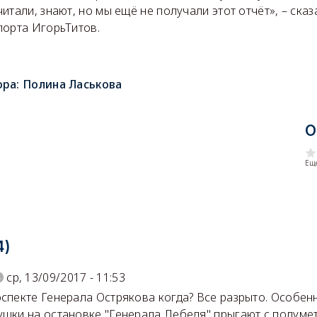
итали, знают, но мы ещё не получали этот отчёт», – ска
порта ИгорьТитов.
ора:
Полина Ласькова
О
Еще
4)
ср, 13/09/2017 - 11:53
оспекте Генерала Острякова когда? Все разрыто. Особен
ушки на остановке "Генерала Лебедя" прыгают с полуме