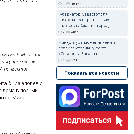
ОТА на место!".
21
10477
Губернатор Севастополя
рассказал о перспективах
электроснабжения города
21
4855
Минкультуры может изменить
правила стройки у форта
«Северная Балаклава»
 домами Б.Морская
18
2283
улиц просто их
 на место! .
Показать все новости
нта была эпопея с
а дома в полный
Виктор Михалыч