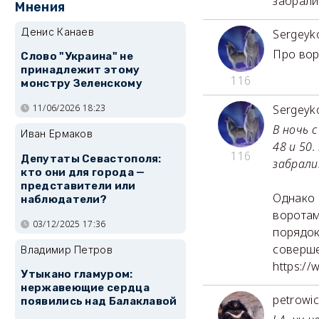
забрали
Мнения
Денис Канаев
Sergeyk
Про вор
Слово "Украина" не
принадлежит этому
116
монстру Зеленскому
11/06/2026 18:23
Sergeyk
В ночь 
Иван Ермаков
48 и 50
116
Депутаты Севастополя:
забрали
кто они для города —
представители или
Однако 
наблюдатели?
воротам
03/12/2025 17:36
порядок
соверше
Владимир Петров
https:/
Утыкано гламуром:
нержавеющие сердца
petrowi
появились над Балаклавой