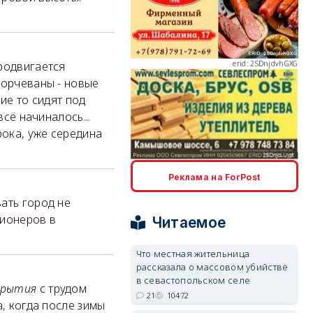
erid: 2SDnjdvhGXG
родвигается
корчеваны - новые
ие то сидят под
всё начиналось...
erid: 2SDnjcLUypt
ока, уже середина
Реклама на ForPost
ать город не
сионеров в
Читаемое
erid: 2SDnjcrDNw6
Что местная жительница
рассказала о массовом убийстве
в севастопольском селе
окрытия
с трудом
21
10472
а, когда после зимы