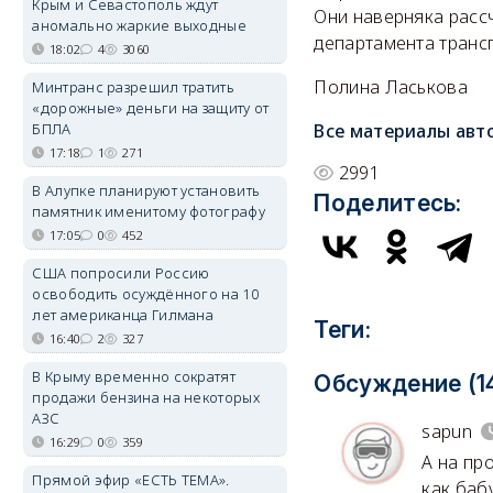
Крым и Севастополь ждут
Они наверняка рассч
аномально жаркие выходные
департамента транс
18:02
4
3060
Полина Ласькова
Минтранс разрешил тратить
«дорожные» деньги на защиту от
БПЛА
Все материалы авт
17:18
1
271
2991
В Алупке планируют установить
Поделитесь:
памятник именитому фотографу
17:05
0
452
США попросили Россию
освободить осуждённого на 10
лет американца Гилмана
Теги:
16:40
2
327
В Крыму временно сократят
Обсуждение (1
продажи бензина на некоторых
АЗС
sapun
16:29
0
359
А на пр
Прямой эфир «ЕСТЬ ТЕМА».
как баб