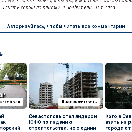
 надо же освоить деньги, конечно, как и Парк Победы по
 и снять хорошую плитку !!! Вредители, нет слов ..
Авторизуйтесь, чтобы читать все комментарии
ь
вастополя
недвижимость
ой
Севастополь стал лидером
Кого в Се
как
ЮФО по падению
взять на 
морский
строительства, но с одним
города от