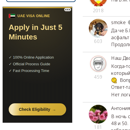
2018
smoke
Да че Б.
асфальт
603
Продол
Наш Дв
Когда-т
который
459
Вопр
Ответ-та
Нет логи
Антони
В ночь 
48 и 50
181