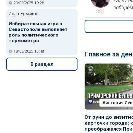
! А, ну
29/09/2025 19:28
забором
883
Иван Ермаков
Избирательная игра в
Севастополе выполняет
роль политического
термометра
18/08/2025 13:48
Главное за ден
В раздел
история Се
От руин до визитн
карточки города: 
преображался При