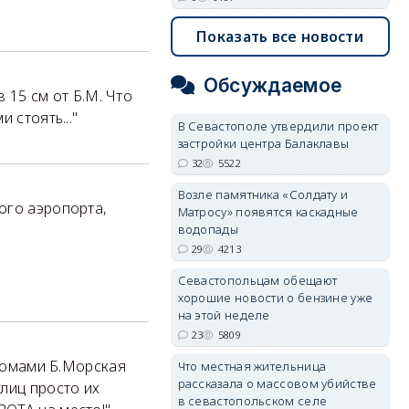
Показать все новости
Обсуждаемое
в 15 см от Б.М. Что
 стоять..."
В Севастополе утвердили проект
застройки центра Балаклавы
32
5522
Возле памятника «Солдату и
ого аэропорта,
Матросу» появятся каскадные
водопады
29
4213
Севастопольцам обещают
хорошие новости о бензине уже
на этой неделе
23
5809
 домами Б.Морская
Что местная жительница
рассказала о массовом убийстве
лиц просто их
в севастопольском селе