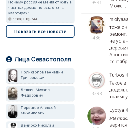
Почему россияне мечтают жить в
9531
Может, 
частных домах, но остаются в
квартирах?
m.olyaa
16:00
1
644
тоже оч
Показать все новости
ремонт,
436
не уста
деревьям
Анонсир
Лица Севастополя
сентября
Поликарпов Геннадий
Turbos
Григорьевич
Такое в
доделыв
Белкин Михаил
3398
Федорович
травмпу
Порватов Алексей
Lyotya
Михайлович
мы прис
верится
Вечирко Николай