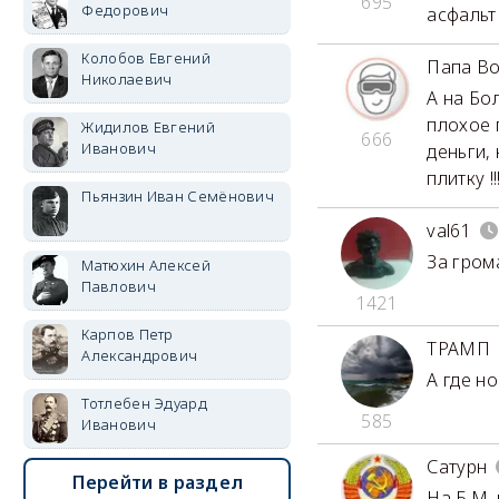
695
Федорович
асфальт
Колобов Евгений
Папа В
Николаевич
А на Бо
плохое 
Жидилов Евгений
666
Иванович
деньги,
плитку !
Пьянзин Иван Семёнович
val61
За гром
Матюхин Алексей
Павлович
1421
Карпов Петр
ТРАМП
Александрович
А где н
Тотлебен Эдуард
585
Иванович
Сатурн
Перейти в раздел
На Б.М.