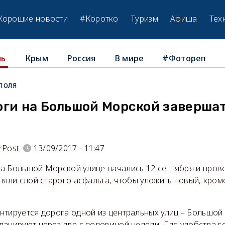
Хорошие новости
#Коротко
Туризм
Афиша
Тех
Крым
Россия
В мире
#Фотореп
ль
поля
оги на Большой Морской завершат
rPost
13/09/2017 - 11:47
а Большой Морской улице начались 12 сентября и прово
няли слой старого асфальта, чтобы уложить новый, кром
.
нтируется дорога одной из центральных улиц – Большой
ланируют через две с половиной недели. Для удобства 