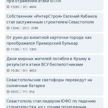
при отражении атаки БПЛА
15:00
3
4606
Собственник «ИнтерСтроя» Евгений Кабанов
стал заслуженным строителем Севастополя
13:04
25
3189
От руин до визитной карточки города: как
преображался Приморский бульвар
11:00
1
1305
Двое мирных жителей погибли в Крыму в
результате атаки ВСУ беспилотниками
10:36
0
4653
Севастопольские светофоры переведут на
солнечные батареи
09:01
7
914
Севастополь стал лидером ЮФО по падению
строительства, но с одним позитивным