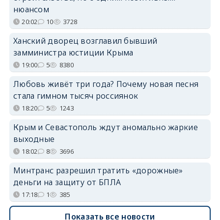
нюансом
20:02
10
3728
Ханский дворец возглавил бывший
замминистра юстиции Крыма
19:00
5
8380
Любовь живёт три года? Почему новая песня
стала гимном тысяч россиянок
18:20
5
1243
Крым и Севастополь ждут аномально жаркие
выходные
18:02
8
3696
Минтранс разрешил тратить «дорожные»
деньги на защиту от БПЛА
17:18
1
385
Показать все новости