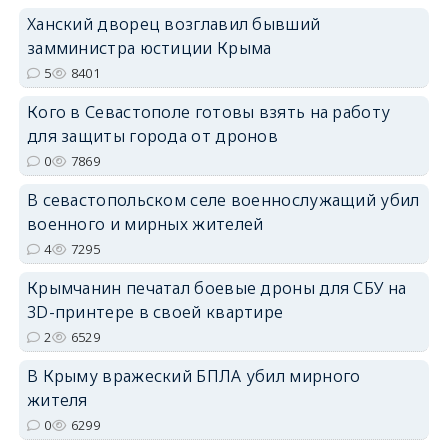
Ханский дворец возглавил бывший
замминистра юстиции Крыма
erid: 2SDnjdPjgYS
5
8401
Кого в Севастополе готовы взять на работу
для защиты города от дронов
0
7869
В севастопольском селе военнослужащий убил
erid: 2SDnjdvhGXG
военного и мирных жителей
4
7295
Крымчанин печатал боевые дроны для СБУ на
3D-принтере в своей квартире
2
6529
В Крыму вражеский БПЛА убил мирного
жителя
0
6299