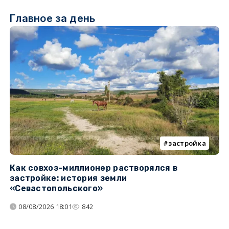
Главное за день
застройка
Как совхоз-миллионер растворялся в
К
застройке: история земли
н
«Севастопольского»
п
08/08/2026 18:01
842