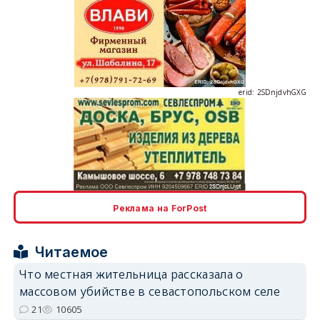
erid: 2SDnjdvhGXG
erid: 2SDnjcLUypt
Реклама на ForPost
Читаемое
erid: 2SDnjcrDNw6
Что местная жительница рассказала о
массовом убийстве в севастопольском селе
21
10605