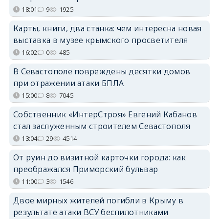
18:01
9
1925
Карты, книги, два станка: чем интересна новая
выставка в музее крымского просветителя
16:02
0
485
В Севастополе повреждены десятки домов
при отражении атаки БПЛА
15:00
8
7045
Собственник «ИнтерСтроя» Евгений Кабанов
стал заслуженным строителем Севастополя
13:04
29
4514
От руин до визитной карточки города: как
преображался Приморский бульвар
11:00
3
1546
Двое мирных жителей погибли в Крыму в
результате атаки ВСУ беспилотниками