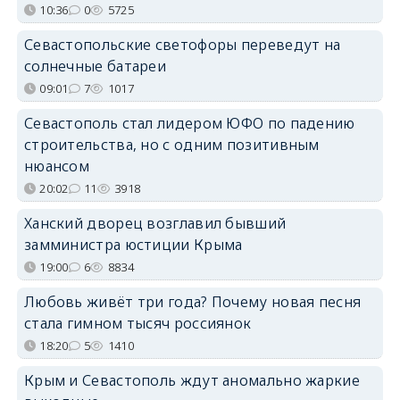
10:36
0
5725
Севастопольские светофоры переведут на
солнечные батареи
09:01
7
1017
Севастополь стал лидером ЮФО по падению
строительства, но с одним позитивным
нюансом
20:02
11
3918
Ханский дворец возглавил бывший
замминистра юстиции Крыма
19:00
6
8834
Любовь живёт три года? Почему новая песня
стала гимном тысяч россиянок
18:20
5
1410
Крым и Севастополь ждут аномально жаркие