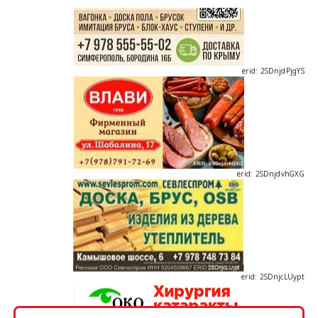
erid: 2SDnjdPjgYS
erid: 2SDnjdvhGXG
erid: 2SDnjcLUypt