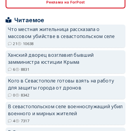
Реклама на ForPost
erid: 2SDnjcrDNw6
Читаемое
Что местная жительница рассказала о
массовом убийстве в севастопольском селе
21
10638
erid: 2SDnjdPjgYS
Ханский дворец возглавил бывший
замминистра юстиции Крыма
6
8831
Кого в Севастополе готовы взять на работу
для защиты города от дронов
erid: 2SDnjdvhGXG
0
8342
В севастопольском селе военнослужащий убил
военного и мирных жителей
4
7317