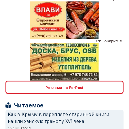
erid: 2SDnjdvhGXG
erid: 2SDnjcLUypt
Реклама на ForPost
Читаемое
erid: 2SDnjcrDNw6
Как в Крыму в переплёте старинной книги
нашли ханскую грамоту XVI века
1
36912