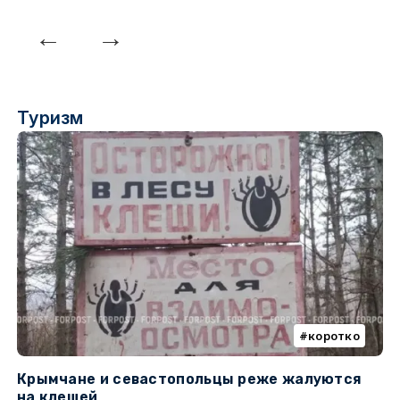
Туризм
коротко
Крымчане и севастопольцы реже жалуются
В
на клещей
ц