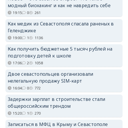
модный биохакинг и как не навредить себе
19:15
0
261
Как медик из Севастополя спасала раненых в
Геленджике
19:00
1
1136
Как получить бюджетные 5 тысяч рублей на
подготовку детей к школе
17:06
2
1058
Двое севастопольцев организовали
нелегальную продажу SIM-карт
16:04
0
772
Задержки зарплат в строительстве стали
общероссийским трендом
15:20
1
270
Записаться в МФЦ в Крыму и Севастополе