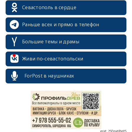
Севастополь в сердце
Раньше всех и прямо в телефон
Большие темы и драмы
Живи по-севастопольски
erid: 2SDnjcrDNw6
ForPost в наушниках
erid: 2SDnjdPjgYS