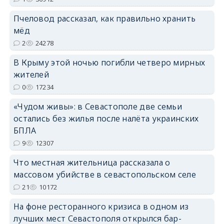
Пчеловод рассказал, как правильно хранить
мёд
erid: 2SDnjdPjgYS
2
24278
В Крыму этой ночью погибли четверо мирных
жителей
0
17234
«Чудом живы»: в Севастополе две семьи
erid: 2SDnjdvhGXG
остались без жилья после налёта украинских
БПЛА
9
12307
Что местная жительница рассказала о
массовом убийстве в севастопольском селе
21
10172
На фоне ресторанного кризиса в одном из
лучших мест Севастополя открылся бар-