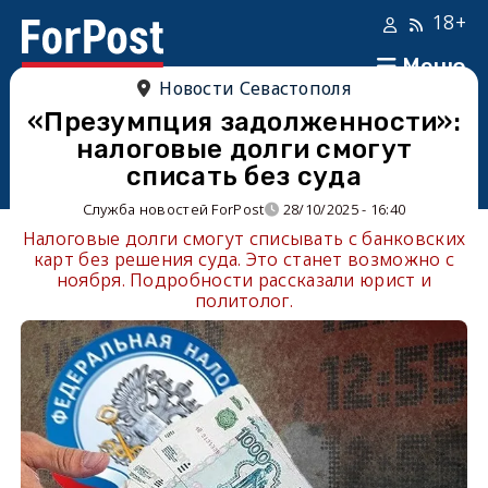
18+
Меню
Новости Севастополя
«Презумпция задолженности»:
налоговые долги смогут
списать без суда
Служба новостей ForPost
28/10/2025 - 16:40
Налоговые долги смогут списывать с банковских
карт без решения суда. Это станет возможно с
ноября. Подробности рассказали юрист и
политолог.