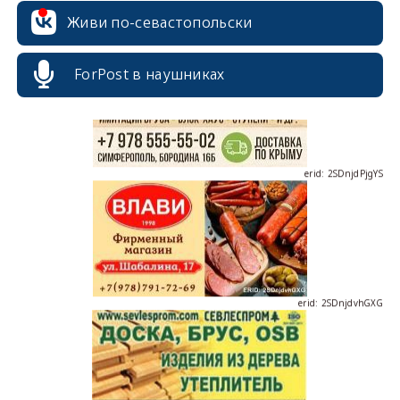
Живи по-севастопольски
ForPost в наушниках
erid: 2SDnjdPjgYS
erid: 2SDnjdvhGXG
erid: 2SDnjcLUypt