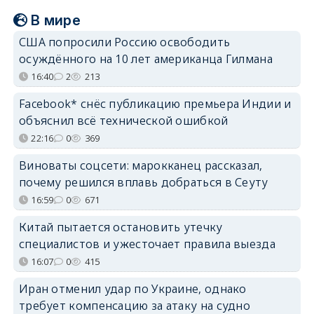
В мире
США попросили Россию освободить
осуждённого на 10 лет американца Гилмана
16:40
2
213
Facebook* снёс публикацию премьера Индии и
объяснил всё технической ошибкой
22:16
0
369
Виноваты соцсети: марокканец рассказал,
почему решился вплавь добраться в Сеуту
16:59
0
671
Китай пытается остановить утечку
специалистов и ужесточает правила выезда
16:07
0
415
Иран отменил удар по Украине, однако
требует компенсацию за атаку на судно