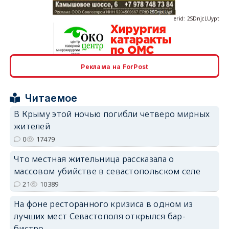
Реклама на ForPost
erid: 2SDnjcrDNw6
Читаемое
В Крыму этой ночью погибли четверо мирных
жителей
0
17479
erid: 2SDnjdPjgYS
Что местная жительница рассказала о
массовом убийстве в севастопольском селе
21
10389
На фоне ресторанного кризиса в одном из
лучших мест Севастополя открылся бар-
erid: 2SDnjdvhGXG
бистро