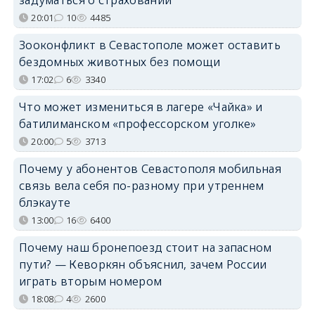
20:01
10
4485
Зооконфликт в Севастополе может оставить
бездомных животных без помощи
17:02
6
3340
Что может измениться в лагере «Чайка» и
батилиманском «профессорском уголке»
20:00
5
3713
Почему у абонентов Севастополя мобильная
связь вела себя по-разному при утреннем
блэкауте
13:00
16
6400
Почему наш бронепоезд стоит на запасном
пути? — Кеворкян объяснил, зачем России
играть вторым номером
18:08
4
2600