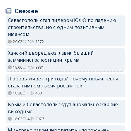
Свежее
Севастополь стал лидером ЮФО по падению
строительства, но с одним позитивным
нюансом
20:02
2
1272
Ханский дворец возглавил бывший
замминистра юстиции Крыма
19:00
1
3331
Любовь живёт три года? Почему новая песня
стала гимном тысяч россиянок
18:20
1
453
Крым и Севастополь ждут аномально жаркие
выходные
18:02
4
2077
Минтранс разрешил тратить «дорожные»