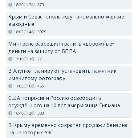
18:20
3
873
Крым и Севастополь ждут аномально жаркие
выходные
18:02
4
3079
Минтранс разрешил тратить «дорожные»
деньги на защиту от БПЛА
17:18
1
271
В Алупке планируют установить памятник
именитому фотографу
17:05
0
456
США попросили Россию освободить
осуждённого на 10 лет американца Гилмана
16:40
2
333
В Крыму временно сократят продажи бензина
на некоторых АЗС