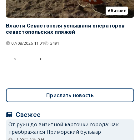
бизнес
Власти Севастополя услышали операторов
П
севастопольских пляжей
о
07/08/2026 11:01
3491
Прислать новость
Свежее
От руин до визитной карточки города: как
преображался Приморский бульвар
11:00
1
216