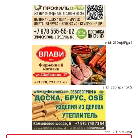
erid: 2SDnjdPjgYS
erid: 2SDnjdvhGXG
erid: 2SDnjcLUypt