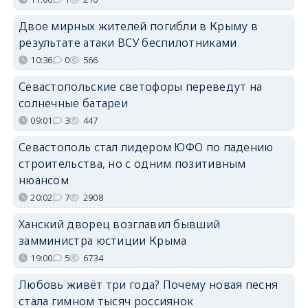
Двое мирных жителей погибли в Крыму в
результате атаки ВСУ беспилотниками
10:36
0
566
Севастопольские светофоры переведут на
солнечные батареи
09:01
3
447
Севастополь стал лидером ЮФО по падению
строительства, но с одним позитивным
нюансом
20:02
7
2908
Ханский дворец возглавил бывший
замминистра юстиции Крыма
19:00
5
6734
Любовь живёт три года? Почему новая песня
стала гимном тысяч россиянок