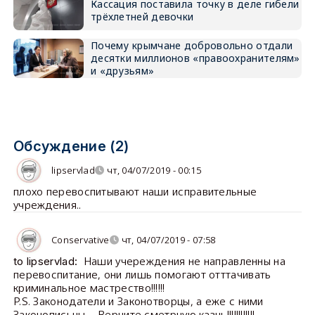
Кассация поставила точку в деле гибели
трёхлетней девочки
Почему крымчане добровольно отдали
десятки миллионов «правоохранителям»
и «друзьям»
Обсуждение (2)
lipservlad
чт, 04/07/2019 - 00:15
плохо перевоспитывают наши исправительные
учреждения..
Conservative
чт, 04/07/2019 - 07:58
Наши учереждения не направленны на
to lipservlad:
перевоспитание, они лишь помогают отттачивать
криминальное мастрество!!!!!!
P.S. Законодатели и Законотворцы, а еже с ними
Законописьцы.... Верните сметрную казнь!!!!!!!!!!!!