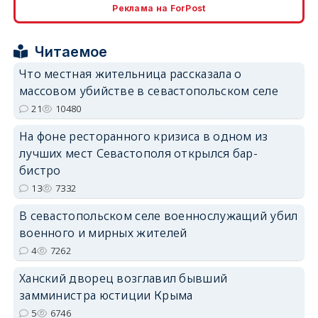
Реклама на ForPost
erid: 2SDnjcrDNw6
Читаемое
Что местная жительница рассказала о
массовом убийстве в севастопольском селе
21
10480
На фоне ресторанного кризиса в одном из
erid: 2SDnjdPjgYS
лучших мест Севастополя открылся бар-
бистро
13
7332
В севастопольском селе военнослужащий убил
военного и мирных жителей
erid: 2SDnjdvhGXG
4
7262
Ханский дворец возглавил бывший
замминистра юстиции Крыма
5
6746