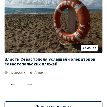
бизнес
Власти Севастополя услышали операторов
П
севастопольских пляжей
о
07/08/2026 11:01
585
Прислать новость