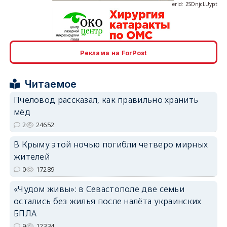
Реклама на ForPost
erid: 2SDnjcrDNw6
Читаемое
Пчеловод рассказал, как правильно хранить
мёд
2
24652
erid: 2SDnjdPjgYS
В Крыму этой ночью погибли четверо мирных
жителей
0
17289
«Чудом живы»: в Севастополе две семьи
остались без жилья после налёта украинских
erid: 2SDnjdvhGXG
БПЛА
9
12334