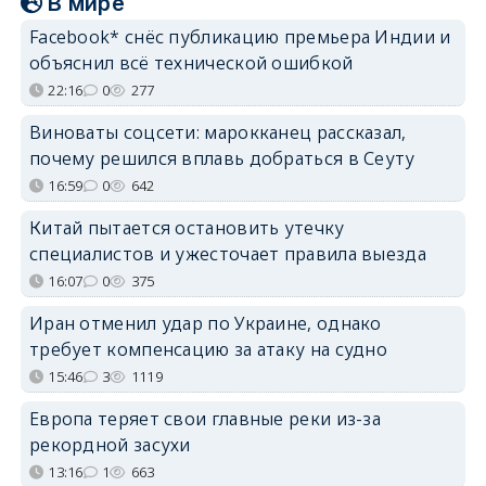
В мире
Facebook* снёс публикацию премьера Индии и
объяснил всё технической ошибкой
22:16
0
277
Виноваты соцсети: марокканец рассказал,
почему решился вплавь добраться в Сеуту
16:59
0
642
Китай пытается остановить утечку
специалистов и ужесточает правила выезда
16:07
0
375
Иран отменил удар по Украине, однако
требует компенсацию за атаку на судно
15:46
3
1119
Европа теряет свои главные реки из-за
рекордной засухи
13:16
1
663