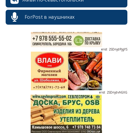
ForPost в наушниках
erid: 2SDnjdPjgYS
erid: 2SDnjdvhGXG
erid: 2SDnjcLUypt