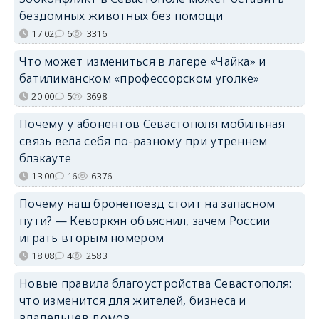
бездомных животных без помощи
17:02
6
3316
Что может измениться в лагере «Чайка» и
батилиманском «профессорском уголке»
20:00
5
3698
Почему у абонентов Севастополя мобильная
связь вела себя по-разному при утреннем
блэкауте
13:00
16
6376
Почему наш бронепоезд стоит на запасном
пути? — Кеворкян объяснил, зачем России
играть вторым номером
18:08
4
2583
Новые правила благоустройства Севастополя:
что изменится для жителей, бизнеса и
владельцев домов