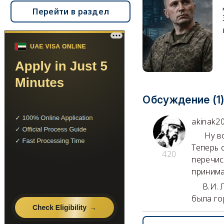
Перейти в раздел
Обсуждение (1
akinak2
Ну вот,
Теперь 
420
перечис
приним
В.И. Ле
была гор