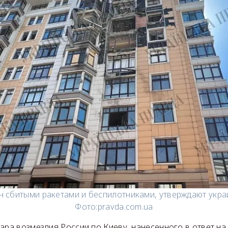
н сбитыми ракетами и беспилотниками, утверждают укра
Фото:
pravda.com.ua
ара возмездия России по Киеву, нанесенного в ответ н