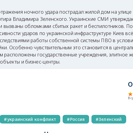
отражения ночного удара пострадал жилой дом на улице 
тира Владимира Зеленского. Украинские СМИ утверждаю
 вызваны обломками сбитых ракет и беспилотников. По
сивности ударов по украинской инфраструктуре Киев вс
оследствиями работы собственной системы ПВО в услов
йки. Особенно чувствительным это становится в центра
ом расположены государственные учреждения, элитное ж
объекты и бизнес-центры.
О
В 
украинский конфликт
Россия
Зеленский