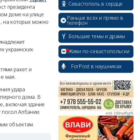
Севастополь в сердце
ост президента
ном доме на улице
Раньше всех и прямо в
я, на которых можно
телефон
Большие темы и драмы
ринадлежит
erid: 2SDnjcrDNw6
их украинских
Живи по-севастопольски
ForPost в наушниках
тями ракет и
-е мая.
erid: 2SDnjdPjgYS
ения удара
ртирного дома. В
е, включая здание
т посол Албании.
ным объектам.
erid: 2SDnjdvhGXG