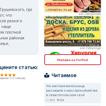
Грушевского, где
т, что
сле резкого
ё чаще
erid: 2SDnjcLUypt
иях плотной
льных районах
ильё,
Реклама на ForPost
erid: 2SDnjcrDNw6
цените статью:
Читаемое
среднем:
5
(
3
голосов)
Что местная жительница
рассказала о массовом убийстве
в севастопольском селе
erid: 2SDnjdPjgYS
21
10726