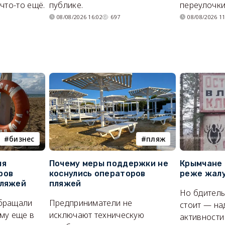
что-то ещё.
публике.
переулочки
08/08/2026 16:02
697
08/08/2026 11
бизнес
пляж
ля
Почему меры поддержки не
Крымчане 
ров
коснулись операторов
реже жалу
пляжей
пляжей
Но бдитель
бращали
Предприниматели не
стоит — на
му еще в
исключают техническую
активности