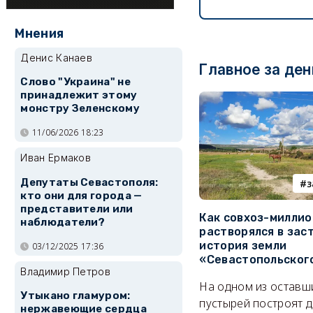
Мнения
Денис Канаев
Главное за ден
Слово "Украина" не
принадлежит этому
монстру Зеленскому
11/06/2026 18:23
Иван Ермаков
Депутаты Севастополя:
з
кто они для города —
представители или
Как совхоз-милли
наблюдатели?
растворялся в зас
история земли
03/12/2025 17:36
«Севастопольског
Владимир Петров
На одном из оставш
Утыкано гламуром:
пустырей построят д
нержавеющие сердца