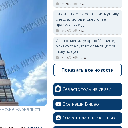
16:59
0
759
Китай пытается остановить утечку
специалистов и ужесточает
правила выезда
16:07
0
460
Иран отменил удар по Украине,
однако требует компенсацию за
атаку на судно
15:46
3
1248
Показать все новости
Севастополь на связи
Все наши Видео
инские журналисты
О местном для местных
а украинский
теракт