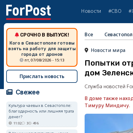
Новости
#СВО
#
Все
Севастопол
СРОЧНО В ВЫПУСК!
Кого в Севастополе готовы
взять на работу для защиты
Новости мира
города от дронов
пт, 07/08/2026 - 15:13
Попытки от
дом Зеленс
Прислать новость
Служба новостей Fo
Свежее
В доме также нахо
Тимуру Миндичу.
Культура чаевых в Севастополе:
благодарность или лишняя трата
денег?
11:02
3
496