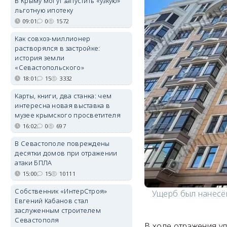
В Крыму могут запустить «узкую»
льготную ипотеку
09:01
0
1572
Как совхоз-миллионер
растворялся в застройке:
история земли
«Севастопольского»
18:01
15
3332
Карты, книги, два станка: чем
интересна новая выставка в
музее крымского просветителя
16:02
0
697
В Севастополе повреждены
десятки домов при отражении
атаки БПЛА
15:00
15
10111
Собственник «ИнтерСтроя»
Ущерб был нанесё
Евгений Кабанов стал
заслуженным строителем
Севастополя
В ходе отражения уд