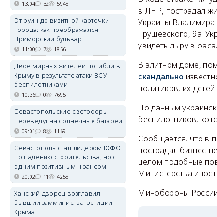
13:04
32
5948
в ЛНР, пострадал ж
От руин до визитной карточки
Украины Владимира 
города: как преображался
Грушевского, 9а. У
Приморский бульвар
увидеть дыру в фаса
11:00
7
1856
В элитном доме, по
Двое мирных жителей погибли в
Крыму в результате атаки ВСУ
скандально
известн
беспилотниками
политиков, их детей
10:36
0
7695
По данным украинск
Севастопольские светофоры
беспилотников, кото
переведут на солнечные батареи
09:01
8
1169
Сообщается, что в п
Севастополь стал лидером ЮФО
пострадал бизнес-це
по падению строительства, но с
целом подобные пов
одним позитивным нюансом
Министерства иностр
20:02
11
4258
Минобороны Росси
Ханский дворец возглавил
бывший замминистра юстиции
Крыма