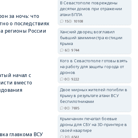
В Севастополе повреждены
десятки домов при отражении
атаки БПЛА
рон за ночь: что
15
10108
тно о последствиях
на регионы России
Ханский дворец возглавил
erid: 2SDnjdvhGXG
бывший замминистра юстиции
Крыма
6
9744
Кого в Севастополе готовы взять
на работу для защиты города от
дронов
тый начал с
0
9222
исти вместо
ндования
Двое мирных жителей погибли в
Крыму в результате атаки ВСУ
беспилотниками
0
7695
Крымчанин печатал боевые
дроны для СБУ на 3D-принтере в
своей квартире
вка главкома ВСУ
2
6561