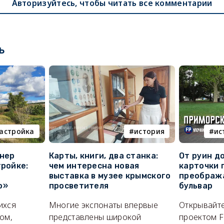
Авторизуйтесь, чтобы читать все комментарии
ь
астройка
история
ис
онер
Карты, книги, два станка:
От руин д
тройке:
чем интересна новая
карточки 
выставка в музее крымского
преображ
о»
просветителя
бульвар
ихся
Многие экспонаты впервые
Открывайте
ом,
представлены широкой
проектом F