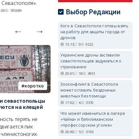
 Севастополя».
07/08/2026 20:02
4258
Выбор Редакции
:00
1856
Кого в Севастополе готовы взять
на работу для защиты города от
дронов
15:13
0
9222
Украинские дроны заставили
севастопольцев задуматься о
страховании
20:01
10
4951
Зооконфликт в Севастополе
коротко
Балаклава
может оставить бездомных
животных без помощи
и севастопольцы
В Севастополе утвердили
Н
17:02
6
3370
ются на клещей
проект застройки центра
С
Что может измениться в лагере
Балаклавы
и
ность терять не
«Чайка» и батилиманском
Там появится туристический
М
«профессорском уголке»
двигается пик
20:00
5
3743
квартал с отелями и
н
 членистоногих.