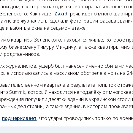
илой дом, в котором находится квартира занимающего п
Зеленского. Как пишет
Zaxid
, речь идёт о многоквартир
краинские журналисты сделали фотографии фасада здани
де и выбитые окна на седьмом этаже.
мимо квартиры Зеленского, находится жильё, которое п
ому бизнесмену Тимуру Миндичу, а также квартиры мног
 и родственников.
их журналистов, ущерб был нанесён именно сбитыми час
рые использовались в массивном обстреле в ночь на 24
равительственном квартале в результате попыток отраж
нтр Summit, который находится неподалёку от многоква
реждения получили десятки зданий в украинской столиц
анных дел страны, а также здание, в котором проживае
и
подчеркивает
, что удары проводились только по воен