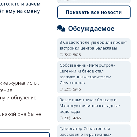
ого: кто и зачем
т ему на смену
Показать все новости
Обсуждаемое
В Севастополе утвердили проект
застройки центра Балаклавы
32
5625
Собственник «ИнтерСтроя»
Евгений Кабанов стал
заслуженным строителем
кие журналисты.
Севастополя
32
5945
жения
ну и обнуление
Возле памятника «Солдату и
Матросу» появятся каскадные
водопады
 какой она бы не
29
4245
Губернатор Севастополя
рассказал о перспективах