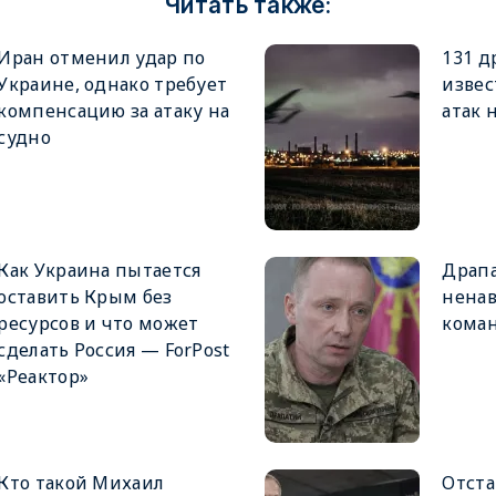
Читать также:
Иран отменил удар по
131 д
Украине, однако требует
извес
компенсацию за атаку на
атак 
судно
Как Украина пытается
Драпа
оставить Крым без
ненав
ресурсов и что может
кома
сделать Россия — ForPost
«Реактор»
Кто такой Михаил
Отста