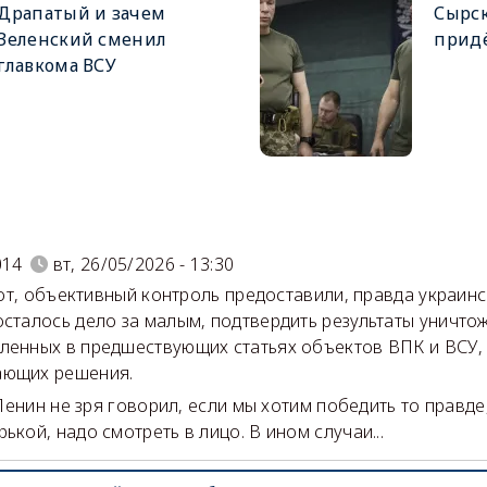
Драпатый и зачем
Сырск
Зеленский сменил
придё
главкома ВСУ
)
014
вт, 26/05/2026 - 13:30
 объективный контроль предоставили, правда украинс
осталось дело за малым, подтвердить результаты уничто
ленных в предшествующих статьях объектов ВПК и ВСУ, 
ающих решения.
нин не зря говорил, если мы хотим победить то правде,
ькой, надо смотреть в лицо. В ином случаи...