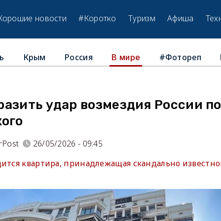
Хорошие новости
#Коротко
Туризм
Афиша
Тех
ь
Крым
Россия
#Фотореп
В мире
разить удар возмездия России п
кого
rPost
26/05/2026 - 09:45
дится квартира, принадлежащая скандально известн