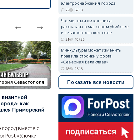
электроснабжения города
22
5263
Что местная жительница
рассказала о массовом убийстве
в севастопольском селе
21
10726
Минкультуры может изменить
правила стройки у форта
«Северная Балаклава»
18
2343
Показать все новости
тория Севастополя
недвижимость
о визитной
Севастополь стал лидером
К
города: как
ЮФО по падению
в
ался Приморский
строительства, но с одним
г
позитивным нюансом
Ч
 город вместе с
Кризис ударил по регионам
го
orPost «Улочки-
совершенно по-разному.