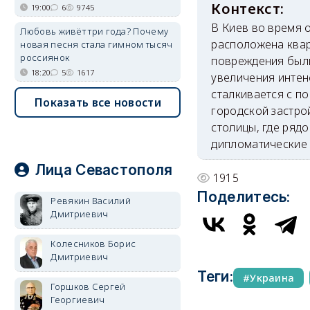
19:00
6
9745
В Киев во время 
Любовь живёт три года? Почему
расположена квар
новая песня стала гимном тысяч
россиянок
повреждения были
18:20
5
1617
увеличения интен
сталкивается с п
Показать все новости
городской застро
столицы, где ряд
дипломатические 
Лица Севастополя
1915
Поделитесь:
Ревякин Василий
Дмитриевич
Колесников Борис
Дмитриевич
Теги:
Украина
Горшков Сергей
Георгиевич