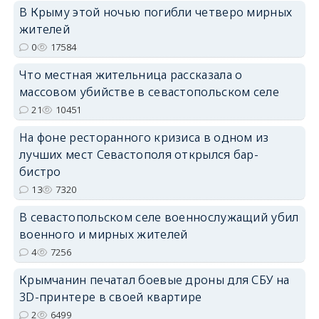
В Крыму этой ночью погибли четверо мирных
жителей
0
17584
erid: 2SDnjdPjgYS
Что местная жительница рассказала о
массовом убийстве в севастопольском селе
21
10451
На фоне ресторанного кризиса в одном из
лучших мест Севастополя открылся бар-
erid: 2SDnjdvhGXG
бистро
13
7320
В севастопольском селе военнослужащий убил
военного и мирных жителей
4
7256
Крымчанин печатал боевые дроны для СБУ на
3D-принтере в своей квартире
2
6499