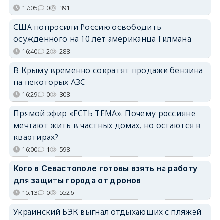
17:05
0
391
США попросили Россию освободить
осуждённого на 10 лет американца Гилмана
16:40
2
288
В Крыму временно сократят продажи бензина
на некоторых АЗС
16:29
0
308
Прямой эфир «ЕСТЬ ТЕМА». Почему россияне
мечтают жить в частных домах, но остаются в
квартирах?
16:00
1
598
Кого в Севастополе готовы взять на работу
для защиты города от дронов
15:13
0
5526
Украинский БЭК выгнал отдыхающих с пляжей