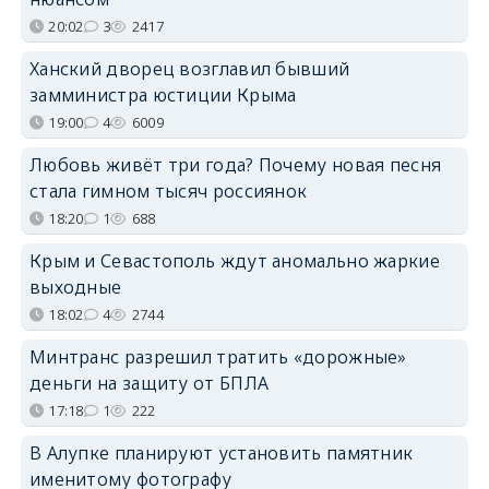
20:02
3
2417
Ханский дворец возглавил бывший
замминистра юстиции Крыма
19:00
4
6009
Любовь живёт три года? Почему новая песня
стала гимном тысяч россиянок
18:20
1
688
Крым и Севастополь ждут аномально жаркие
выходные
18:02
4
2744
Минтранс разрешил тратить «дорожные»
деньги на защиту от БПЛА
17:18
1
222
В Алупке планируют установить памятник
именитому фотографу