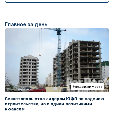
Главное за день
недвижимость
Севастополь стал лидером ЮФО по падению
К
строительства, но с одним позитивным
д
нюансом