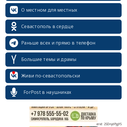
О местном для местных
Севастополь в сердце
Раньше всех и прямо в телефон
Большие темы и драмы
erid: 2SDnjcrDNw6
Живи по-севастопольски
ForPost в наушниках
erid: 2SDnjdPjgYS