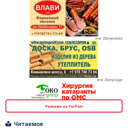
erid: 2SDnjdvhGXG
erid: 2SDnjcLUypt
Реклама на ForPost
erid: 2SDnjcrDNw6
Читаемое