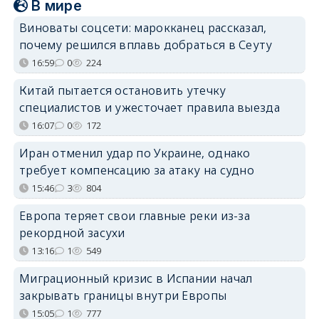
В мире
Виноваты соцсети: марокканец рассказал,
почему решился вплавь добраться в Сеуту
16:59
0
224
Китай пытается остановить утечку
специалистов и ужесточает правила выезда
16:07
0
172
Иран отменил удар по Украине, однако
требует компенсацию за атаку на судно
15:46
3
804
Европа теряет свои главные реки из-за
рекордной засухи
13:16
1
549
Миграционный кризис в Испании начал
закрывать границы внутри Европы
15:05
1
777