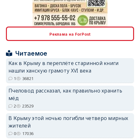
erid: 2SDnjdPjgYS
Реклама на ForPost
Читаемое
Как в Крыму в переплёте старинной книги
нашли ханскую грамоту XVI века
erid: 2SDnjdvhGXG
1
36821
Пчеловод рассказал, как правильно хранить
мёд
2
23529
В Крыму этой ночью погибли четверо мирных
жителей
0
17036