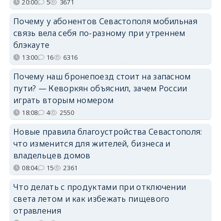
20:00
5
3671
Почему у абонентов Севастополя мобильная
связь вела себя по-разному при утреннем
блэкауте
13:00
16
6316
Почему наш бронепоезд стоит на запасном
пути? — Кеворкян объяснил, зачем России
играть вторым номером
18:08
4
2550
Новые правила благоустройства Севастополя:
что изменится для жителей, бизнеса и
владельцев домов
08:04
15
2361
Что делать с продуктами при отключении
света летом и как избежать пищевого
отравления