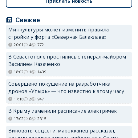
Прислать новость
Свежее
Минкультуры может изменить правила
стройки у форта «Северная Балаклава»
20:01
4
772
В Севастополе простились с генерал-майором
Василием Казаченко
18:02
1
1439
Совершено покушение на разработчика
дронов «Упырь» — что известно к этому часу
17:18
2
947
В Крыму изменили расписание электричек
17:02
0
2315
Виноваты соцсети: марокканец рассказал,
почему решился вплавь добраться в Сеуту