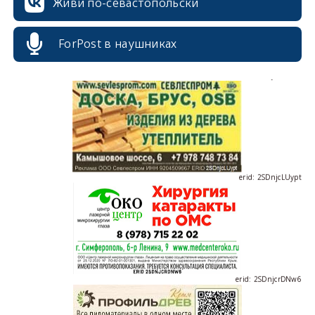
Живи по-севастопольски
ForPost в наушниках
erid: 2SDnjdvhGXG
erid: 2SDnjcLUypt
erid: 2SDnjcrDNw6