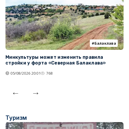
Балаклава
Минкультуры может изменить правила
С
стройки у форта «Северная Балаклава»
д
05/08/2026 20:01
768
Туризм