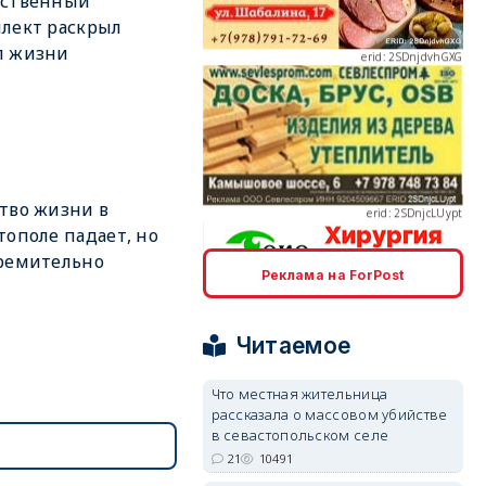
сственный
лект раскрыл
л жизни
erid: 2SDnjcLUypt
тво жизни в
тополе падает, но
ремительно
Реклама на ForPost
erid: 2SDnjcrDNw6
Читаемое
Что местная жительница
рассказала о массовом убийстве
в севастопольском селе
21
10491
erid: 2SDnjdPjgYS