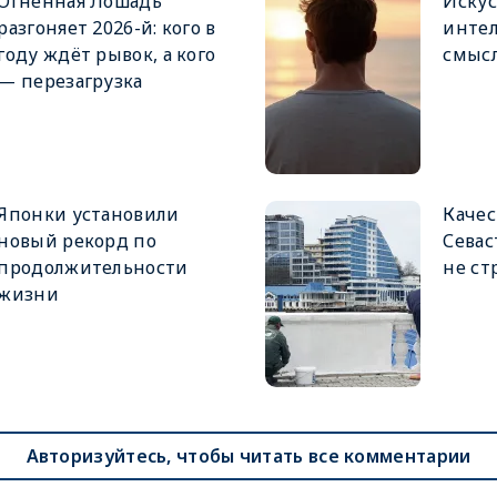
Огненная Лошадь
Иску
разгоняет 2026-й: кого в
интел
году ждёт рывок, а кого
смыс
— перезагрузка
Японки установили
Качес
новый рекорд по
Севас
продолжительности
не ст
жизни
Авторизуйтесь, чтобы читать все комментарии