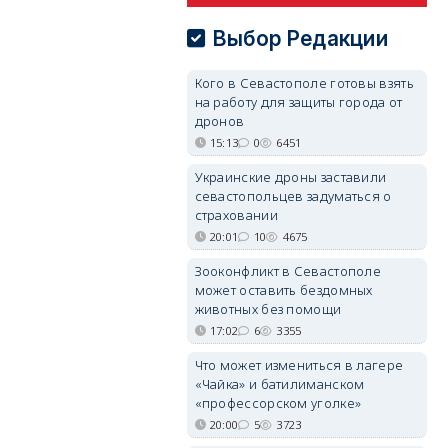
Выбор Редакции
Кого в Севастополе готовы взять
на работу для защиты города от
дронов
15:13
0
6451
Украинские дроны заставили
севастопольцев задуматься о
страховании
20:01
10
4675
Зооконфликт в Севастополе
может оставить бездомных
животных без помощи
17:02
6
3355
Что может измениться в лагере
«Чайка» и батилиманском
«профессорском уголке»
20:00
5
3723