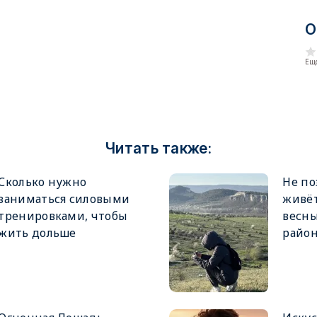
О
Еще
Читать также:
Сколько нужно
Не по
заниматься силовыми
живёт
тренировками, чтобы
весны
жить дольше
райо