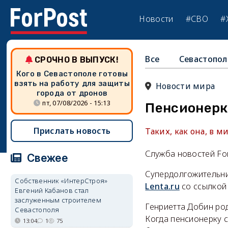
Новости
#СВО
#
Все
Севастопол
СРОЧНО В ВЫПУСК!
Кого в Севастополе готовы
взять на работу для защиты
Новости мира
города от дронов
пт, 07/08/2026 - 15:13
Пенсионерка
Прислать новость
Таких, как она, в м
Служба новостей Fo
Свежее
Супердолгожительни
Собственник «ИнтерСтроя»
Lenta.ru
со ссылкой 
Евгений Кабанов стал
заслуженным строителем
Генриетта Добин род
Севастополя
Когда пенсионерку с
13:04
1
75