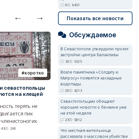
0
6451
Показать все новости
Обсуждаемое
В Севастополе утвердили проект
застройки центра Балаклавы
32
5525
Возле памятника «Солдату и
коротко
Балаклава
Матросу» появятся каскадные
водопады
и севастопольцы
В Севастополе утвердили
Н
29
4213
ются на клещей
проект застройки центра
С
Балаклавы
и
Севастопольцам обещают
ность терять не
хорошие новости о бензине уже
Там появится туристический
М
двигается пик
на этой неделе
квартал с отелями и
н
23
5812
 членистоногих.
парковками.
:43
260
Что местная жительница
05/08/2026 08:01
5525
рассказала о массовом убийстве