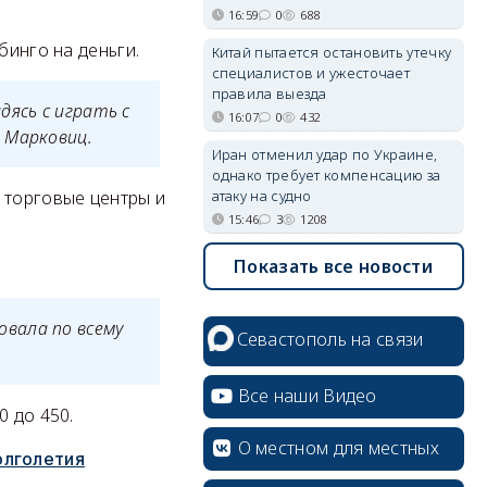
16:59
0
688
бинго на деньги.
Китай пытается остановить утечку
специалистов и ужесточает
правила выезда
дясь с играть с
16:07
0
432
 Марковиц.
Иран отменил удар по Украине,
однако требует компенсацию за
атаку на судно
 торговые центры и
15:46
3
1208
Показать все новости
вала по всему
Севастополь на связи
Все наши Видео
0 до 450.
О местном для местных
олголетия