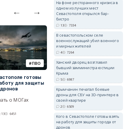
На фоне ресторанного кризиса в
одном из лучших мест
Севастополя открылся бар-
бистро
13
7334
В севастопольском селе
erid: 2SDnjdvhGXG
военнослужащий убил военного
и мирных жителей
4
7264
Ханский дворец возглавил
ПВО
катера
бывший замминистра юстиции
Крыма
вастополе готовы
Украинский БЭК выгнал
Г
5
6987
работу для защиты
отдыхающих с пляжей Ялты
р
 дронов
э
Крымчанин печатал боевые
Людей эвакуируют с
дроны для СБУ на 3D-принтере в
нать о МОГах
Эн
своей квартире
набережной крымского
д
2
6509
курорта, проводится
н
:13
6451
разминирование.
Кого в Севастополе готовы взять
на работу для защиты города от
07/08/2026 14:15
5278
дронов