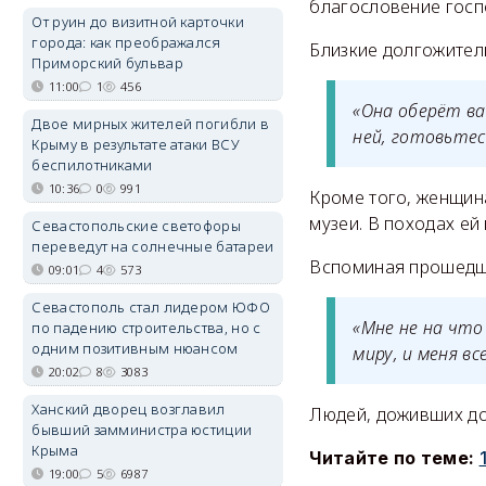
благословение госп
От руин до визитной карточки
города: как преображался
Близкие долгожитель
Приморский бульвар
11:00
1
456
«Она оберёт ва
Двое мирных жителей погибли в
ней, готовьтес
Крыму в результате атаки ВСУ
беспилотниками
10:36
0
991
Кроме того, женщин
музеи. В походах ей
Севастопольские светофоры
переведут на солнечные батареи
Вспоминая прошедши
09:01
4
573
Севастополь стал лидером ЮФО
«Мне не на чт
по падению строительства, но с
одним позитивным нюансом
миру, и меня вс
20:02
8
3083
Ханский дворец возглавил
Людей, доживших до 
бывший замминистра юстиции
Крыма
Читайте по теме:
19:00
5
6987