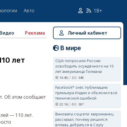
18+
нологии
Авто
Видео
Личный кабинет
Реклама
В мире
110 лет
США попросили Россию
освободить осуждённого на 10
лет американца Гилмана
16:40
2
348
Facebook* снёс публикацию
премьера Индии и объяснил всё
т. Об этом сообщает
технической ошибкой
22:16
0
387
Виноваты соцсети: марокканец
илей — 110 лет.
рассказал, почему решился
росто
вплавь добраться в Сеуту