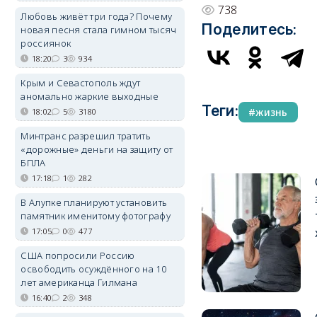
738
Любовь живёт три года? Почему
Поделитесь:
новая песня стала гимном тысяч
россиянок
18:20
3
934
Крым и Севастополь ждут
аномально жаркие выходные
Теги:
жизнь
18:02
5
3180
Минтранс разрешил тратить
«дорожные» деньги на защиту от
БПЛА
17:18
1
282
В Алупке планируют установить
памятник именитому фотографу
17:05
0
477
США попросили Россию
освободить осуждённого на 10
лет американца Гилмана
16:40
2
348