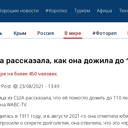
Хорошие новости
#Коротко
Туризм
Афиша
Тех
ь
Крым
Россия
#Фотореп
В мире
 рассказала, как она дожила до 
ире не более 450 человек.
rPost
23/08/2021 - 13:49
ца из США рассказала, что ей помогло дожить до 110 ле
на WABC-TV.
илась в 1911 году, и в августе 2021-го она отметила юб
просили о секрете долголетия, она ответила, что это «п