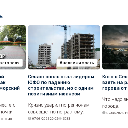
ь
вастополя
недвижимость
ой
Севастополь стал лидером
Кого в Се
как
ЮФО по падению
взять на 
морский
строительства, но с одним
города от
позитивным нюансом
Что надо з
месте с
Кризис ударил по регионам
города.
лочки-
совершенно по-разному.
07/08/2026 15
поля».
07/08/2026 20:02
3083