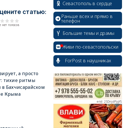
Севастополь в сердце
цените статью:
Раньше всех и прямо в
телефон
 нет голосов
Большие темы и драмы
erid: 2SDnjcrDNw6
Живи по-севастопольски
ForPost в наушниках
зирует, а просто
: тихие ритмы
erid: 2SDnjdPjgYS
 в Бахчисарайском
не Крыма
erid: 2SDnjdvhGXG