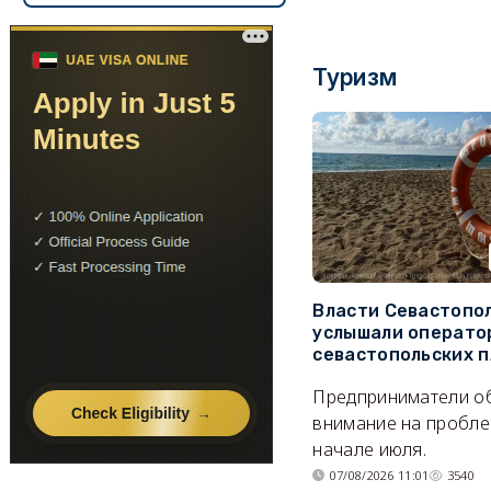
Туризм
Власти Севастопо
услышали операто
севастопольских 
Предприниматели о
внимание на пробле
начале июля.
07/08/2026 11:01
3540