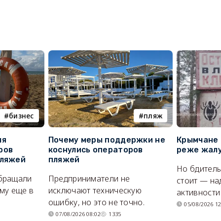
бизнес
пляж
ля
Почему меры поддержки не
Крымчане 
ров
коснулись операторов
реже жалу
пляжей
пляжей
Но бдитель
бращали
Предприниматели не
стоит — на
му еще в
исключают техническую
активности
ошибку, но это не точно.
05/08/2026 12
07/08/2026 08:02
1335