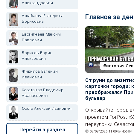
Александрович
Алтабаева Екатерина
Главное за ден
Борисовна
Евстигнеев Максим
Павлович
Борисов Борис
Алексеевич
история Се
Жидилов Евгений
Иванович
От руин до визитн
карточки города: 
Касатонов Владимир
преображался При
Афанасьевич
бульвар
Охота Алексей Иванович
Открывайте город в
проектом ForPost «У
переулочки Севасто
Перейти в раздел
08/08/2026 11:00
456