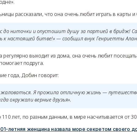
одне».
ницы рассказали, что она очень любит играть в карты и 
с до ниточки и опустошит душу за партией в бридж! Са
ь к настоящей битве!» — сообщил внук Генриетты Алан
а регулярно выходит из дома, она очень любит посещать
 помогает подруга.
е года, Добин говорит:
о жаловаться. Я прожила отличную жизнь — путешество
егда окружали верные друзья».
110 лет, по разным данным, в мире насчитывается от 30
101-летняя женщина назвала море секретом своего д