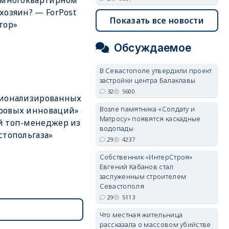
 многоквартирном
хозяин? — ForPost
Показать все новости
тор»
Обсуждаемое
В Севастополе утвердили проект
застройки центра Балаклавы
32
5600
ционализированных
Возле памятника «Солдату и
ровых инноваций»
Матросу» появятся каскадные
й топ-менеджер из
водопады
стопольгаза»
29
4237
Собственник «ИнтерСтроя»
Евгений Кабанов стал
заслуженным строителем
Севастополя
29
5113
Что местная жительница
рассказала о массовом убийстве