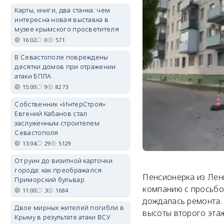
Карты, книги, два станка: чем
интересна новая выставка в
музее крымского просветителя
16:02
0
571
В Севастополе повреждены
десятки домов при отражении
атаки БПЛА
15:00
9
8273
Собственник «ИнтерСтроя»
Евгений Кабанов стал
заслуженным строителем
Севастополя
13:04
29
5129
От руин до визитной карточки
города: как преображался
Пенсионерка из Лен
Приморский бульвар
компанию с просьбой
11:00
3
1684
дождалась ремонта. 
Двое мирных жителей погибли в
высоты второго этаж
Крыму в результате атаки ВСУ