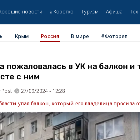
Хорошие новости
#Коротко
Туризм
Афиша
Тех
ь
Крым
В мире
#Фотореп
Россия
 пожаловалась в УК на балкон и 
сте с ним
rPost
27/09/2024 - 12:28
бласти упал балкон, который его владелица просила 