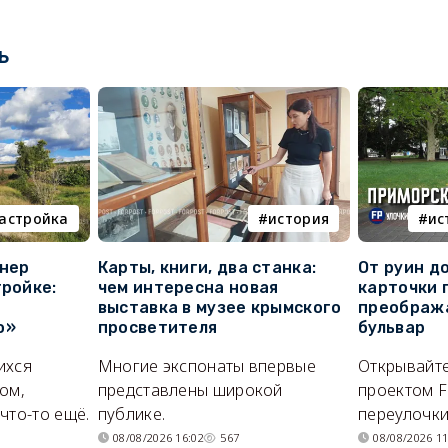
ь
астройка
история
ис
онер
Карты, книги, два станка:
От руин д
тройке:
чем интересна новая
карточки 
выставка в музее крымского
преображ
о»
просветителя
бульвар
ихся
Многие экспонаты впервые
Открывайте
ом,
представлены широкой
проектом F
что-то ещё.
публике.
переулочки
08/08/2026 16:02
567
08/08/2026 11