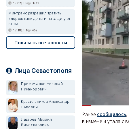
18:02
8
3912
Минтранс разрешил тратить
«дорожные» деньги на защиту от
БПЛА
17:18
1
462
Показать все новости
Лица Севастополя
Примечалов Николай
Никанорович
Красильников Александр
Львович
Ранее
сообщалось
,
Лазарев Михаил
в измене и упала с 
Вячеславович