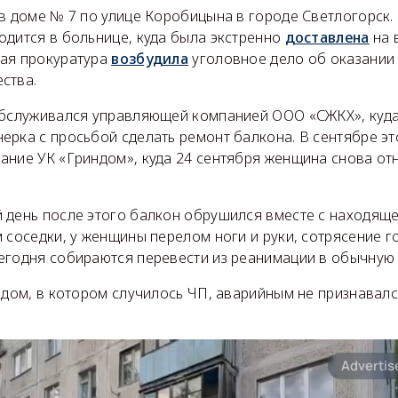
в доме № 7 по улице Коробицына в городе Светлогорск. 
одится в больнице, куда была экстренно
доставлена
на 
ая прокуратура
возбудила
уголовное дело об оказании 
ества.
обслуживался управляющей компанией ООО «СЖКХ», куд
ерка с просьбой сделать ремонт балкона. В сентябре эт
ание УК «Гриндом», куда 24 сентября женщина снова отн
 день после этого балкон обрушился вместе с находяще
 соседки, у женщины перелом ноги и руки, сотрясение г
егодня собираются перевести из реанимации в обычную 
 дом, в котором случилось ЧП, аварийным не признавалс