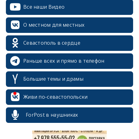
Все наши Видео
О местном для местных
Севастополь в сердце
Раньше всех и прямо в телефон
Большие темы и драмы
erid: 2SDnjcrDNw6
Живи по-севастопольски
ForPost в наушниках
erid: 2SDnjdPjgYS