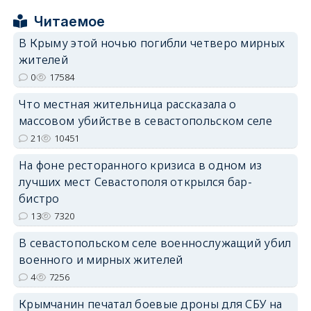
Читаемое
В Крыму этой ночью погибли четверо мирных
жителей
0
17584
erid: 2SDnjdPjgYS
Что местная жительница рассказала о
массовом убийстве в севастопольском селе
21
10451
На фоне ресторанного кризиса в одном из
лучших мест Севастополя открылся бар-
erid: 2SDnjdvhGXG
бистро
13
7320
В севастопольском селе военнослужащий убил
военного и мирных жителей
4
7256
Крымчанин печатал боевые дроны для СБУ на