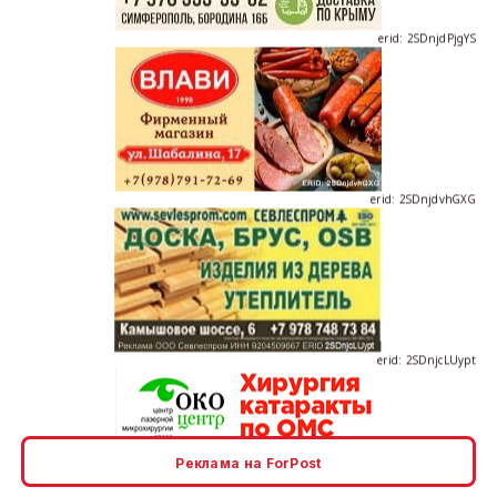
erid: 2SDnjdvhGXG
erid: 2SDnjcLUypt
Реклама на ForPost
erid: 2SDnjcrDNw6