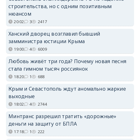
строительства, но с одним позитивным
нюансом
20:02
3
2417
Ханский дворец возглавил бывший
замминистра юстиции Крыма
19:00
4
6009
Любовь живёт три года? Почему новая песня
стала гимном тысяч россиянок
18:20
1
688
Крым и Севастополь ждут аномально жаркие
выходные
18:02
4
2744
Минтранс разрешил тратить «дорожные»
деньги на защиту от БПЛА
17:18
1
222