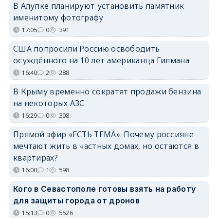
В Алупке планируют установить памятник
именитому фотографу
17:05
0
391
США попросили Россию освободить
осуждённого на 10 лет американца Гилмана
16:40
2
288
В Крыму временно сократят продажи бензина
на некоторых АЗС
16:29
0
308
Прямой эфир «ЕСТЬ ТЕМА». Почему россияне
мечтают жить в частных домах, но остаются в
квартирах?
16:00
1
598
Кого в Севастополе готовы взять на работу
для защиты города от дронов
15:13
0
5526