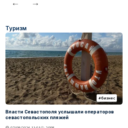
Туризм
бизнес
Власти Севастополя услышали операторов
П
севастопольских пляжей
о
07/08/2026 11:01
2098