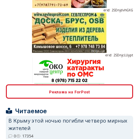
erid: 2SDnjcLUypt
erid: 2SDnjcrDNw6
Реклама на ForPost
Читаемое
В Крыму этой ночью погибли четверо мирных
жителей
erid: 2SDnjdPjgYS
0
17354