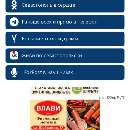
Севастополь в сердце
Раньше всех и прямо в телефон
Большие темы и драмы
erid: 2SDnjcrDNw6
Живи по-севастопольски
ForPost в наушниках
erid: 2SDnjdPjgYS
erid: 2SDnjdvhGXG