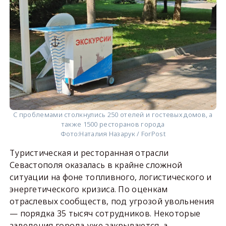
С проблемами столкнулись 250 отелей и гостевых домов, а
также 1500 ресторанов города
Фото:
Наталия Назарук / ForPost
Туристическая и ресторанная отрасли
Севастополя оказалась в крайне сложной
ситуации на фоне топливного, логистического и
энергетического кризиса. По оценкам
отраслевых сообществ, под угрозой увольнения
— порядка 35 тысяч сотрудников. Некоторые
заведения города уже закрываются, а