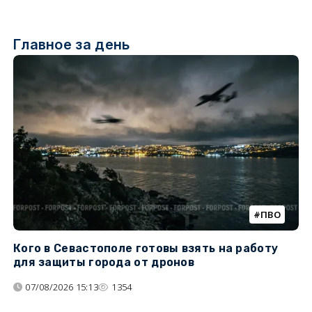
Главное за день
ПВО
Кого в Севастополе готовы взять на работу
У
для защиты города от дронов
07/08/2026 15:13
1354