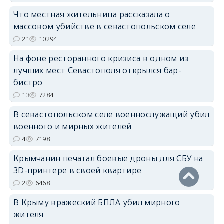
Что местная жительница рассказала о
массовом убийстве в севастопольском селе
21
10294
На фоне ресторанного кризиса в одном из
erid: 2SDnjdvhGXG
лучших мест Севастополя открылся бар-
бистро
13
7284
В севастопольском селе военнослужащий убил
военного и мирных жителей
4
7198
Крымчанин печатал боевые дроны для СБУ на
3D-принтере в своей квартире
2
6468
В Крыму вражеский БПЛА убил мирного
жителя