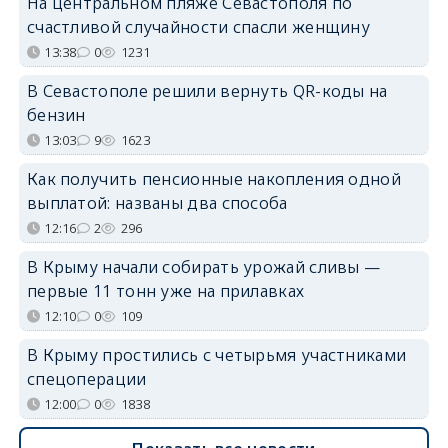
На центральном пляже Севастополя по
счастливой случайности спасли женщину
13:38
0
1231
В Севастополе решили вернуть QR-коды на
бензин
13:03
9
1623
Как получить пенсионные накопления одной
выплатой: названы два способа
12:16
2
296
В Крыму начали собирать урожай сливы —
первые 11 тонн уже на прилавках
12:10
0
109
В Крыму простились с четырьмя участниками
спецоперации
12:00
0
1838