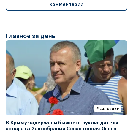
комментарии
Главное за день
силовики
В Крыму задержали бывшего руководителя
К
аппарата Заксобрания Севастополя Олега
з