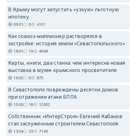
В Крыму могут запустить «узкую» льготную
ипотеку
09:01
0
4101
Как совхоз-миллионер растворялся в
застройке: история земли «Севастопольского»
18:01
19
4668
Карты, книги, два станка: чем интересна новая
выставка в музее крымского просветителя
16:02
0
875
В Севастополе повреждены десятки домов
при отражении атаки БПЛА
15:00
18
12952
Собственник «ИнтерСтроя» Евгений Кабанов
стал заслуженным строителем Севастополя
13:04
33
7149