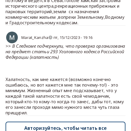
поэтому и ведется в Севастополе хамская застройка
исторического центра,рекреационных прибрежных и
парковых территорий,земли сх назначения
коммерческим жильем ,вопреки Земельному,Водному
и Градостроительному кодексам.
Marat_Kanzha
пт, 15/12/2023 - 19:16
>>
В Следкоме подчеркнули, что проверка организована
на предмет статьи 293 Уголовного кодекса Российской
Федерации (халатность)
Халатность, как мне кажется (возможно конечно
ошибаюсь, но вот кажется мне так почему-то!) - это
минимум. Жизненный опыт мне подсказывает, что у
каждой такой халатности есть свой чемоданчик,
который кто-то кому-то когда-то занес, дабы тот, кому
его занесли проходя мимо нужного места чуть глаза
прищурил.
Авторизуйтесь, чтобы читать все