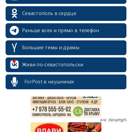
Севастополь в сердце
Раньше всех и прямо в телефон
Большие темы и драмы
erid: 2SDnjcrDNw6
Живи по-севастопольски
ForPost в наушниках
erid: 2SDnjdPjgYS