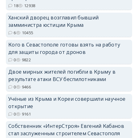
18
12938
erid: 2SDnjdPjgYS
Ханский дворец возглавил бывший
замминистра юстиции Крыма
6
10455
Кого в Севастополе готовы взять на работу
для защиты города от дронов
erid: 2SDnjdvhGXG
0
9822
Двое мирных жителей погибли в Крыму в
результате атаки ВСУ беспилотниками
0
9466
Учёные из Крыма и Кореи совершили научное
открытие
0
9161
Собственник «ИнтерСтроя» Евгений Кабанов
стал заслуженным строителем Севастополя