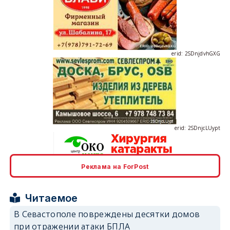
erid: 2SDnjdvhGXG
erid: 2SDnjcLUypt
Реклама на ForPost
erid: 2SDnjcrDNw6
Читаемое
В Севастополе повреждены десятки домов
при отражении атаки БПЛА