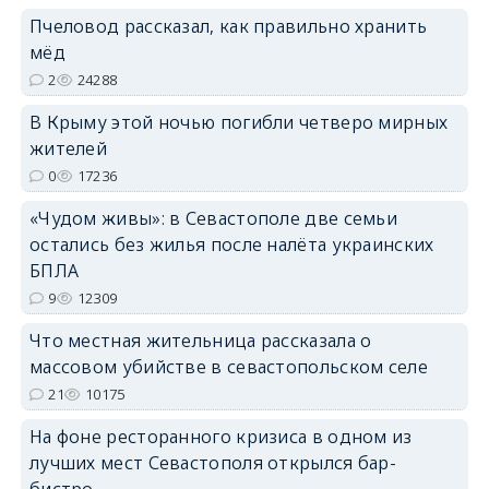
Пчеловод рассказал, как правильно хранить
мёд
2
24288
erid: 2SDnjdPjgYS
В Крыму этой ночью погибли четверо мирных
жителей
0
17236
«Чудом живы»: в Севастополе две семьи
остались без жилья после налёта украинских
erid: 2SDnjdvhGXG
БПЛА
9
12309
Что местная жительница рассказала о
массовом убийстве в севастопольском селе
21
10175
На фоне ресторанного кризиса в одном из
лучших мест Севастополя открылся бар-
бистро