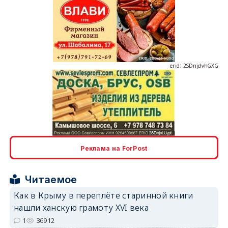
erid: 2SDnjdvhGXG
erid: 2SDnjcLUypt
Реклама на ForPost
Читаемое
erid: 2SDnjcrDNw6
Как в Крыму в переплёте старинной книги
нашли ханскую грамоту XVI века
1
36912