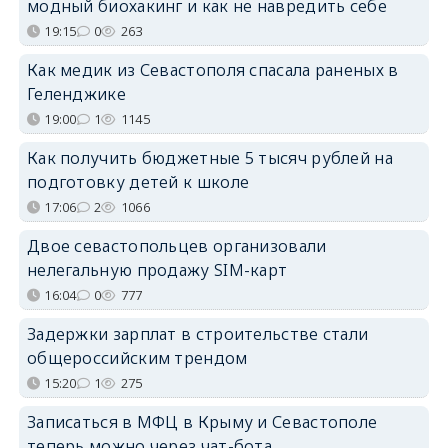
модный биохакинг и как не навредить себе
19:15
0
263
Как медик из Севастополя спасала раненых в
Геленджике
19:00
1
1145
Как получить бюджетные 5 тысяч рублей на
подготовку детей к школе
17:06
2
1066
Двое севастопольцев организовали
нелегальную продажу SIM-карт
16:04
0
777
Задержки зарплат в строительстве стали
общероссийским трендом
15:20
1
275
Записаться в МФЦ в Крыму и Севастополе
теперь можно через чат-бота