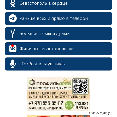
Севастополь в сердце
Раньше всех и прямо в телефон
Большие темы и драмы
Живи по-севастопольски
ForPost в наушниках
erid: 2SDnjcrDNw6
erid: 2SDnjdPjgYS