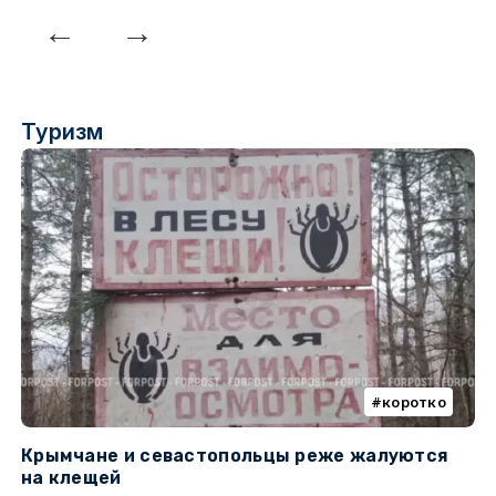
Туризм
коротко
Крымчане и севастопольцы реже жалуются
В
на клещей
ц