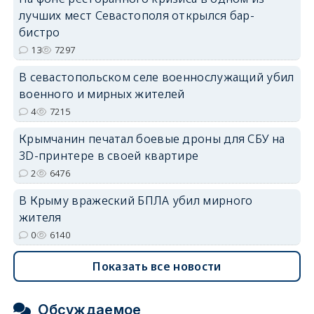
лучших мест Севастополя открылся бар-
бистро
erid: 2SDnjdvhGXG
13
7297
В севастопольском селе военнослужащий убил
военного и мирных жителей
4
7215
Крымчанин печатал боевые дроны для СБУ на
3D-принтере в своей квартире
2
6476
В Крыму вражеский БПЛА убил мирного
жителя
0
6140
Показать все новости
Обсуждаемое