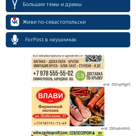
Большие темы и драмы
Живи по-севастопольски
erid: 2SDnjcrDNw6
ForPost в наушниках
erid: 2SDnjdPjgYS
erid: 2SDnjdvhGXG