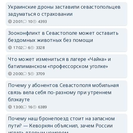
Украинские дроны заставили севастопольцев
задуматься о страховании
20:01
10
4393
Зооконфликт в Севастополе может оставить
бездомных животных без помощи
17:02
6
3328
Что может измениться в лагере «Чайка» и
батилиманском «профессорском уголке»
20:00
5
3709
Почему у абонентов Севастополя мобильная
связь вела себя по-разному при утреннем
блэкауте
13:00
16
6389
Почему наш бронепоезд стоит на запасном
пути? — Кеворкян объяснил, зачем России
играть вторым номером