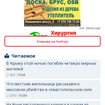
erid: 2SDnjcLUypt
Реклама на ForPost
erid: 2SDnjcrDNw6
Читаемое
В Крыму этой ночью погибли четверо мирных
жителей
0
17434
erid: 2SDnjdPjgYS
Что местная жительница рассказала о
массовом убийстве в севастопольском селе
21
10339
На фоне ресторанного кризиса в одном из