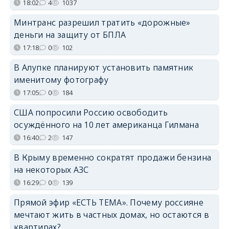
18:02
4
1037
Минтранс разрешил тратить «дорожные»
деньги на защиту от БПЛА
17:18
0
102
В Алупке планируют установить памятник
именитому фотографу
17:05
0
184
США попросили Россию освободить
осуждённого на 10 лет американца Гилмана
16:40
2
147
В Крыму временно сократят продажи бензина
на некоторых АЗС
16:29
0
139
Прямой эфир «ЕСТЬ ТЕМА». Почему россияне
мечтают жить в частных домах, но остаются в
квартирах?