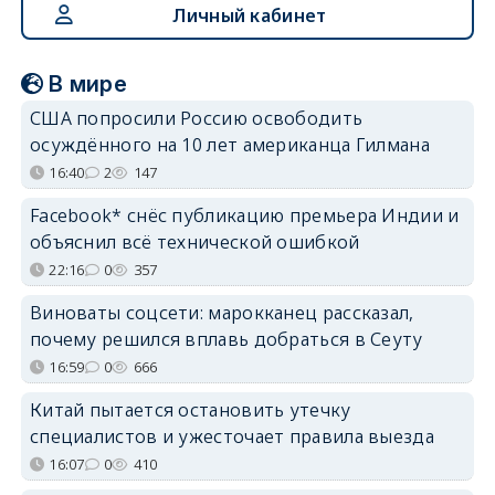
Личный кабинет
В мире
США попросили Россию освободить
осуждённого на 10 лет американца Гилмана
16:40
2
147
Facebook* снёс публикацию премьера Индии и
объяснил всё технической ошибкой
22:16
0
357
Виноваты соцсети: марокканец рассказал,
почему решился вплавь добраться в Сеуту
16:59
0
666
Китай пытается остановить утечку
специалистов и ужесточает правила выезда
16:07
0
410