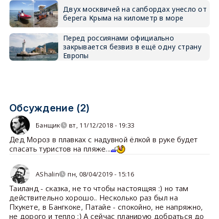
Двух москвичей на сапбордах унесло от
берега Крыма на километр в море
Перед россиянами официально
закрывается безвиз в ещё одну страну
Европы
Обсуждение (2)
Банщик
вт, 11/12/2018 - 19:33
Дед Мороз в плавках с надувной ёлкой в руке будет
спасать туристов на пляже...
AShalin
пн, 08/04/2019 - 15:16
Таиланд - сказка, не то чтобы настоящяя :) но там
действительно хорошо.. Несколько раз был на
Пхукете, в Бангкоке, Патайе - спокойно, не напряжно,
не дорого и тепло :) А сейчас планирую добраться до