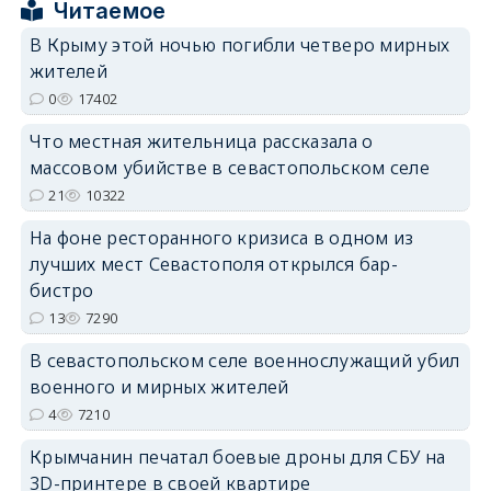
Читаемое
В Крыму этой ночью погибли четверо мирных
жителей
0
17402
erid: 2SDnjdPjgYS
Что местная жительница рассказала о
массовом убийстве в севастопольском селе
21
10322
На фоне ресторанного кризиса в одном из
лучших мест Севастополя открылся бар-
erid: 2SDnjdvhGXG
бистро
13
7290
В севастопольском селе военнослужащий убил
военного и мирных жителей
4
7210
Крымчанин печатал боевые дроны для СБУ на
3D-принтере в своей квартире