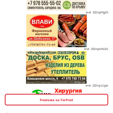
erid: 2SDnjdvhGXG
erid: 2SDnjcLUypt
Реклама на ForPost
erid: 2SDnjcrDNw6