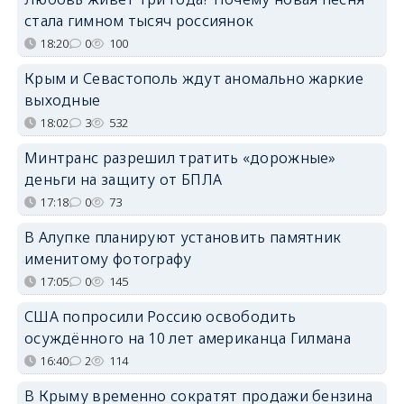
стала гимном тысяч россиянок
18:20
0
100
Крым и Севастополь ждут аномально жаркие
выходные
18:02
3
532
Минтранс разрешил тратить «дорожные»
деньги на защиту от БПЛА
17:18
0
73
В Алупке планируют установить памятник
именитому фотографу
17:05
0
145
США попросили Россию освободить
осуждённого на 10 лет американца Гилмана
16:40
2
114
В Крыму временно сократят продажи бензина