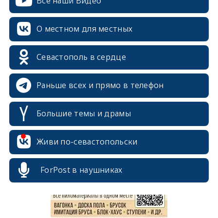
Все наши Видео
О местном для местных
Севастополь в сердце
Раньше всех и прямо в телефон
Большие темы и драмы
erid: 2SDnjcrDNw6
Живи по-севастопольски
ForPost в наушниках
erid: 2SDnjdPjgYS