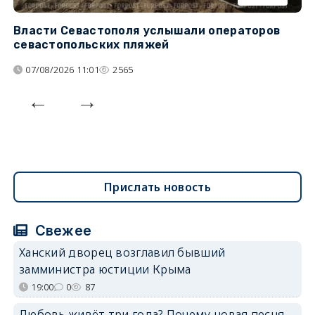
Власти Севастополя услышали операторов
П
севастопольских пляжей
о
07/08/2026 11:01
2565
Прислать новость
Свежее
Ханский дворец возглавил бывший
замминистра юстиции Крыма
19:00
0
87
Любовь живёт три года? Почему новая песня