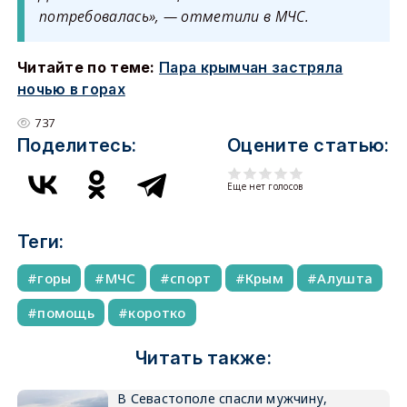
потребовалась», — отметили в МЧС.
Читайте по теме:
Пара крымчан застряла
ночью в горах
737
Поделитесь:
Оцените статью:
Еще нет голосов
Теги:
горы
МЧС
спорт
Крым
Алушта
помощь
коротко
Читать также:
В Севастополе спасли мужчину,