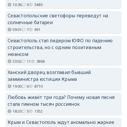
10:36
0
5480
Севастопольские светофоры переведут на
солнечные батареи
09:01
7
991
Севастополь стал лидером ЮФО по падению
строительства, но с одним позитивным
нюансом
20:02
11
3868
Ханский дворец возглавил бывший
замминистра юстиции Крыма
19:00
6
8710
Любовь живёт три года? Почему новая песня
стала гимном тысяч россиянок
18:20
5
1352
Крым и Севастополь ждут аномально жаркие