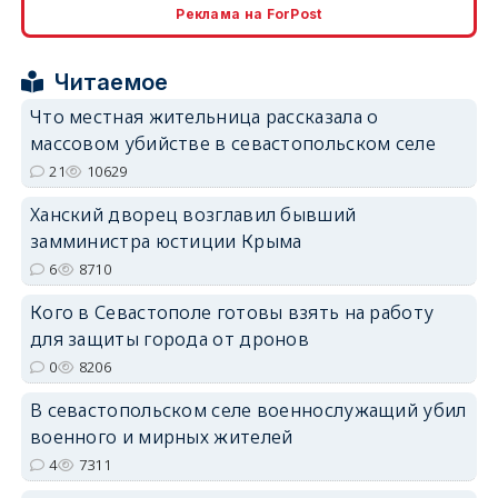
Реклама на ForPost
erid: 2SDnjcrDNw6
Читаемое
Что местная жительница рассказала о
массовом убийстве в севастопольском селе
21
10629
erid: 2SDnjdPjgYS
Ханский дворец возглавил бывший
замминистра юстиции Крыма
6
8710
Кого в Севастополе готовы взять на работу
для защиты города от дронов
erid: 2SDnjdvhGXG
0
8206
В севастопольском селе военнослужащий убил
военного и мирных жителей
4
7311