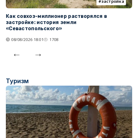
застройка
Как совхоз-миллионер растворялся в
К
застройке: история земли
н
«Севастопольского»
п
08/08/2026 18:01
1708
Туризм