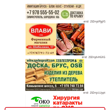
erid: 2SDnjdPjgYS
erid: 2SDnjdvhGXG
erid: 2SDnjcLUypt