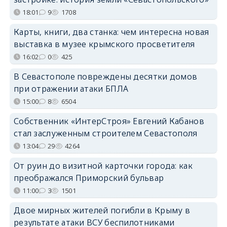
18:01
9
1708
Карты, книги, два станка: чем интересна новая
выставка в музее крымского просветителя
16:02
0
425
В Севастополе повреждены десятки домов
при отражении атаки БПЛА
15:00
8
6504
Собственник «ИнтерСтроя» Евгений Кабанов
стал заслуженным строителем Севастополя
13:04
29
4264
От руин до визитной карточки города: как
преображался Приморский бульвар
11:00
3
1501
Двое мирных жителей погибли в Крыму в
результате атаки ВСУ беспилотниками