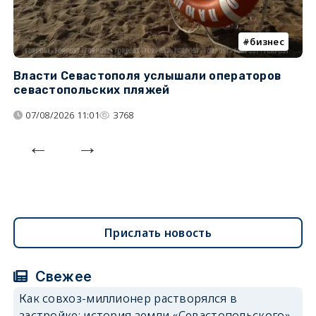
бизнес
Власти Севастополя услышали операторов
П
севастопольских пляжей
о
07/08/2026 11:01
3768
Прислать новость
Свежее
Как совхоз-миллионер растворялся в
застройке: история земли «Севастопольского»