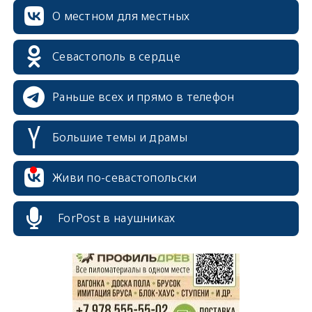
О местном для местных
Севастополь в сердце
Раньше всех и прямо в телефон
Большие темы и драмы
Живи по-севастопольски
erid: 2SDnjcrDNw6
ForPost в наушниках
erid: 2SDnjdPjgYS