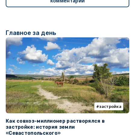
комментарии
Главное за день
застройка
Как совхоз-миллионер растворялся в
К
застройке: история земли
н
«Севастопольского»
п