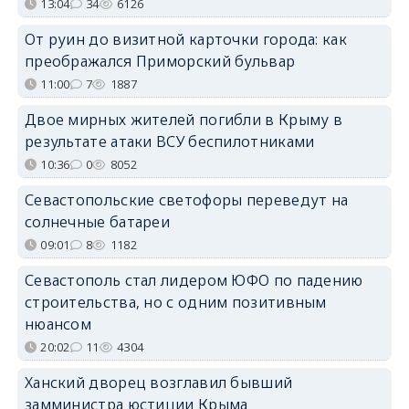
13:04
34
6126
От руин до визитной карточки города: как
преображался Приморский бульвар
11:00
7
1887
Двое мирных жителей погибли в Крыму в
результате атаки ВСУ беспилотниками
10:36
0
8052
Севастопольские светофоры переведут на
солнечные батареи
09:01
8
1182
Севастополь стал лидером ЮФО по падению
строительства, но с одним позитивным
нюансом
20:02
11
4304
Ханский дворец возглавил бывший
замминистра юстиции Крыма