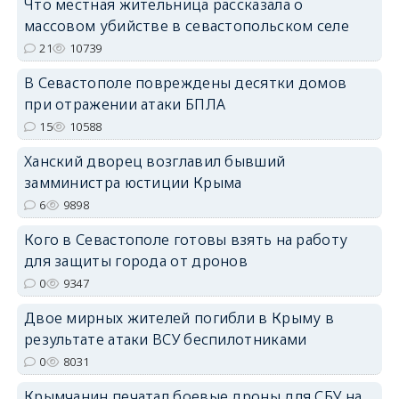
Что местная жительница рассказала о
массовом убийстве в севастопольском селе
21
10739
erid: 2SDnjdPjgYS
В Севастополе повреждены десятки домов
при отражении атаки БПЛА
15
10588
Ханский дворец возглавил бывший
замминистра юстиции Крыма
6
9898
erid: 2SDnjdvhGXG
Кого в Севастополе готовы взять на работу
для защиты города от дронов
0
9347
Двое мирных жителей погибли в Крыму в
результате атаки ВСУ беспилотниками
0
8031
Крымчанин печатал боевые дроны для СБУ на