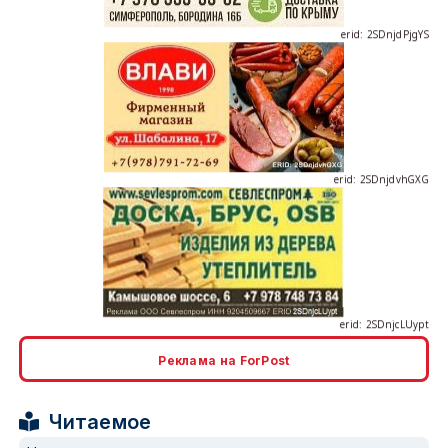
erid: 2SDnjdvhGXG
erid: 2SDnjcLUypt
Реклама на ForPost
erid: 2SDnjcrDNw6
Читаемое