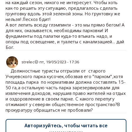
на каждый сезон, никого не интересует. Чтобы хоть
как-то решить эту ситуацию, предлагалось сделать
грунтовку вдоль этой зеленой зоны. Но грунтовку же
нельзя! Лесхоз бдит!
А вот лепить всюду глэмпинги - это мы прямо бегом! А
для них, оказывается, необходимы парковки! И
фундаменты под палатки куда-то втыкать надо, и
опоры под освещение, и туалеты с канализацией... дай
Бог.
strelec
пт, 19/05/2023 - 17:36
Должностные туристы отгрызли от старого
Учкуевского парка кусочек,обозвав его "парком",хотя
площадь парка по нормативам должна составлять 15-
50 га,а остальную часть парка зарезервировали для
извлечения доходов, нарушив право жителей на отдых
и оздоровление в своем парке. С какого перепугу
отжимают у северян общественное пространство?В
прокуратуру обращаться не пробовали?
Авторизуйтесь, чтобы читать все