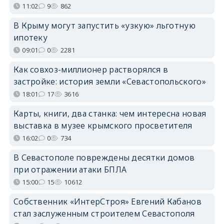
11:02
9
862
В Крыму могут запустить «узкую» льготную
ипотеку
09:01
0
2281
Как совхоз-миллионер растворялся в
застройке: история земли «Севастопольского»
18:01
17
3616
Карты, книги, два станка: чем интересна новая
выставка в музее крымского просветителя
16:02
0
734
В Севастополе повреждены десятки домов
при отражении атаки БПЛА
15:00
15
10612
Собственник «ИнтерСтроя» Евгений Кабанов
стал заслуженным строителем Севастополя