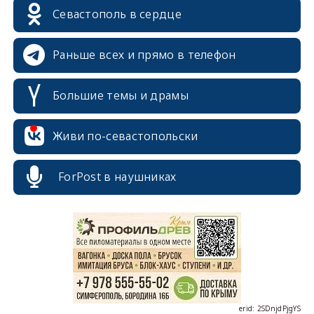
Севастополь в сердце
Раньше всех и прямо в телефон
Большие темы и драмы
Живи по-севастопольски
ForPost в наушниках
erid: 2SDnjcrDNw6
erid: 2SDnjdPjgYS