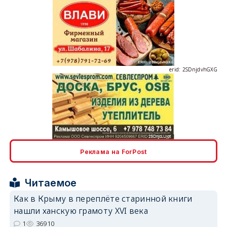
erid: 2SDnjdvhGXG
erid: 2SDnjcLUypt
Реклама на ForPost
Читаемое
Как в Крыму в переплёте старинной книги
erid: 2SDnjcrDNw6
нашли ханскую грамоту XVI века
1
36910