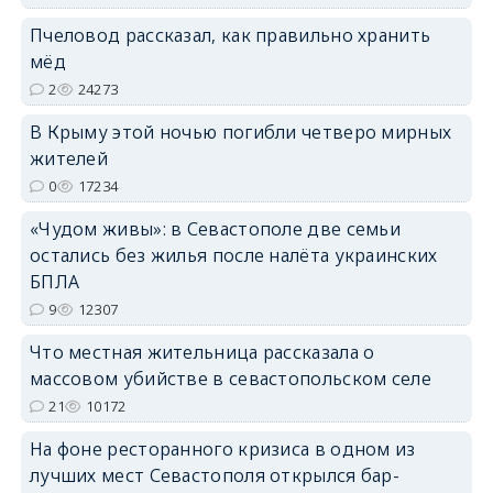
Пчеловод рассказал, как правильно хранить
мёд
2
24273
erid: 2SDnjdPjgYS
В Крыму этой ночью погибли четверо мирных
жителей
0
17234
«Чудом живы»: в Севастополе две семьи
остались без жилья после налёта украинских
erid: 2SDnjdvhGXG
БПЛА
9
12307
Что местная жительница рассказала о
массовом убийстве в севастопольском селе
21
10172
На фоне ресторанного кризиса в одном из
лучших мест Севастополя открылся бар-