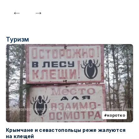
Туризм
коротко
Крымчане и севастопольцы реже жалуются
В
на клещей
ц