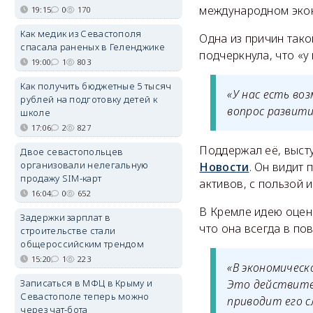
международном эко
19:15
0
170
Как медик из Севастополя
Одна из причин тако
спасала раненых в Геленджике
подчеркнула, что «у
19:00
1
803
Как получить бюджетные 5 тысяч
«У нас есть во
рублей на подготовку детей к
вопрос развити
школе
17:06
2
827
Поддержал её, выст
Двое севастопольцев
организовали нелегальную
Новости
. Он видит
продажу SIM-карт
активов, с пользой 
16:04
0
652
В Кремле идею оцени
Задержки зарплат в
что она всегда в по
строительстве стали
общероссийским трендом
15:20
1
223
«В экономичес
Записаться в МФЦ в Крыму и
Это действите
Севастополе теперь можно
приводит его 
через чат-бота