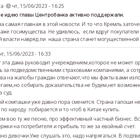
та
чт, 15/06/2023 - 16:25
е идею главы Центробанка активно поддержали.
за самая главная в этой новости. И то что Кремль заточе
аже госимущества. Не удивлюсь, если вдруг покупатели 
й власти навряд ли наша страна станет могущественной
чт, 15/06/2023 - 16:33
а дама руководит учереждением,которое не может ор
ь за подведомственными страховыми компаниями, а сот
ва на жалобы граждан отвечают,что мы факты вами изл
гаем,но собирать доказательства не будем,нет возможно
в суд.
ой компашки уже давно пора сменится. Страна галоши не
о по народу побирается и то чтоб в Китае купить.
ем всю ту же песню, про эффективный частный бизнес. Вс
ержки на потребителя и прибыль то же за евойный счет.
но девочки.Уже слушать это, надо напрягаться. В подт