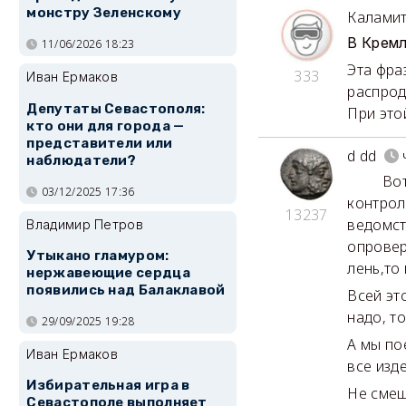
монстру Зеленскому
Калами
В Кремл
11/06/2026 18:23
Эта фра
333
Иван Ермаков
распрод
Депутаты Севастополя:
При это
кто они для города —
представители или
d dd
наблюдатели?
Вот эт
03/12/2025 17:36
контрол
13237
ведомст
Владимир Петров
опровер
Утыкано гламуром:
лень,то 
нержавеющие сердца
появились над Балаклавой
Всей эт
надо, т
29/09/2025 19:28
А мы по
Иван Ермаков
все изд
Избирательная игра в
Не смеш
Севастополе выполняет