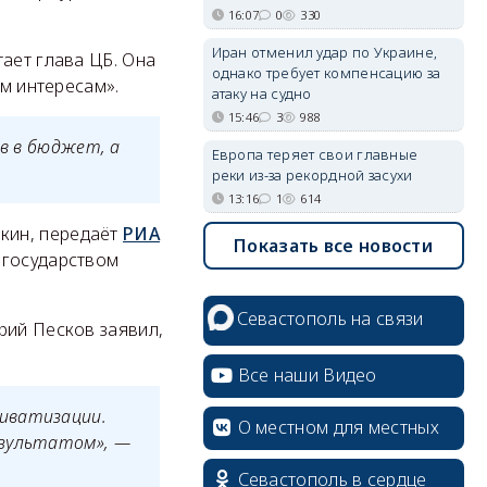
16:07
0
330
Иран отменил удар по Украине,
ает глава ЦБ. Она
однако требует компенсацию за
им интересам».
атаку на судно
15:46
3
988
ов в бюджет, а
Европа теряет свои главные
реки из-за рекордной засухи
13:16
1
614
кин, передаёт
РИА
Показать все новости
 государством
Севастополь на связи
рий Песков заявил,
Все наши Видео
иватизации.
О местном для местных
езультатом», —
Севастополь в сердце