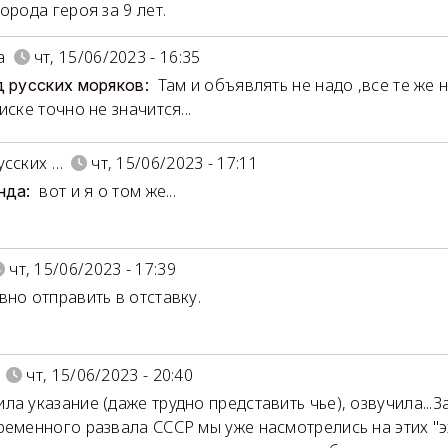
орода героя за 9 лет.
а
чт, 15/06/2023 - 16:35
Там и объявлять не надо ,все те же 
д русских моряков:
иске точно не значится...
усских …
чт, 15/06/2023 - 17:11
вот и я о том же...
нда:
чт, 15/06/2023 - 17:39
вно отправить в отставку.
чт, 15/06/2023 - 20:40
ла указание (даже трудно представить чье), озвучила...З
ременного развала СССР мы уже насмотрелись на этих "