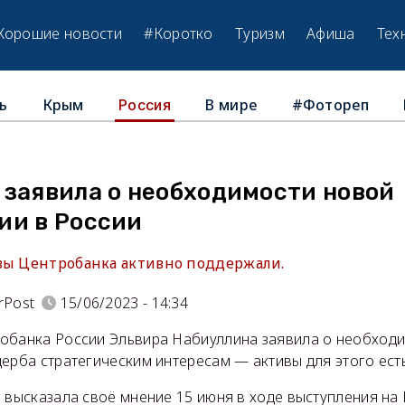
Хорошие новости
#Коротко
Туризм
Афиша
Тех
ь
Крым
В мире
#Фотореп
Россия
 заявила о необходимости новой
ии в России
вы Центробанка активно поддержали.
rPost
15/06/2023 - 14:34
обанка России Эльвира Набиуллина заявила о необход
ерба стратегическим интересам — активы для этого есть
а высказала своё мнение 15 июня в ходе выступления на