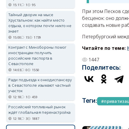
15:11
1
95
При этом Песков сд
Тайный дворик на мысе
бесценок: оно должн
Хрустальном: как найти место
создавать новые ра
отдыха, о котором почти никто не
знает
Петербургский межд
15:00
15
1739
Контракт с Минобороны помог
Читайте по теме:
иностранцам получить
российские паспорта в
1447
Севастополе
Поделитесь:
14:03
0
1550
Ради подъезда к онкодиспансеру
в Севастополе изымают частный
участок
12:18
1
459
Теги:
приватиза
Российский топливный рынок
ждёт глобальная перенастройка
12:18
3
1887