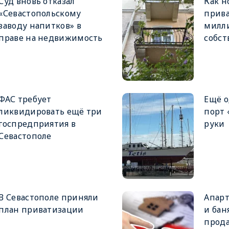
Суд вновь отказал
Как н
«Севастопольскому
прива
заводу напитков» в
милл
праве на недвижимость
собст
ФАС требует
Ещё 
ликвидировать ещё три
порт 
госпредприятия в
руки
Севастополе
В Севастополе приняли
Апарт
план приватизации
и бан
прода