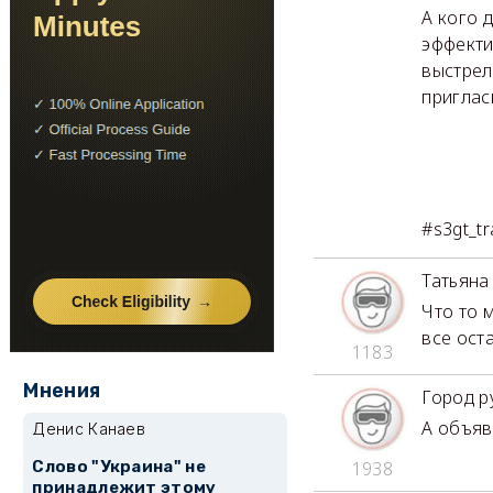
А кого 
эффекти
выстрел 
пригласи
#s3gt_tra
Татьяна
Что то 
все ост
1183
Мнения
Город р
А объяв
Денис Канаев
Слово "Украина" не
1938
принадлежит этому