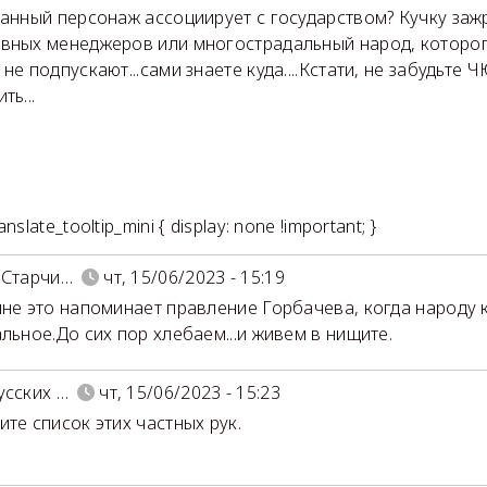
данный персонаж ассоциирует с государством? Кучку за
вных менеджеров или многострадальный народ, которог
не подпускают...сами знаете куда....Кстати, не забудьте 
ть...
nslate_tooltip_mini { display: none !important; }
 Старчи…
чт, 15/06/2023 - 15:19
мне это напоминает правление Горбачева, когда народу ко
альное.До сих пор хлебаем...и живем в нищите.
усских …
чт, 15/06/2023 - 15:23
ите список этих частных рук.