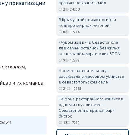
ану приватизации
правильно хранить мёд
2
24203
В Крыму этой ночью погибли
четверо мирных жителей
erid: 2SDnjdvhGXG
0
17214
«Чудом живы»: в Севастополе
две семьи остались без жилья
после налёта украинских БПЛА
9
12279
ффективным,
Что местная жительница
рассказала о массовом убийстве
в севастопольском селе
йдар и их команда.
21
10131
На фоне ресторанного кризиса в
одном из лучших мест
Севастополя открылся бар-
бистро
уемых
13
7212