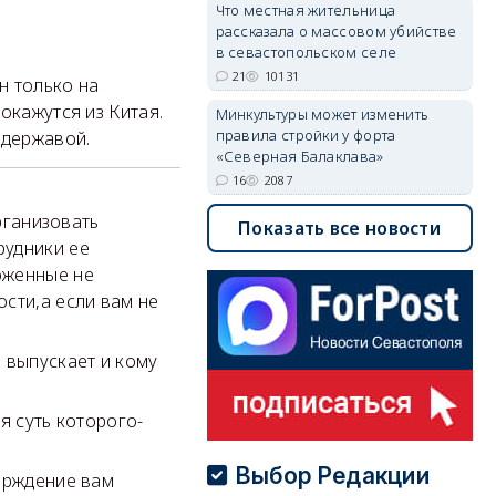
Что местная жительница
рассказала о массовом убийстве
в севастопольском селе
21
10131
н только на
окажутся из Китая.
Минкультуры может изменить
правила стройки у форта
 державой.
«Северная Балаклава»
16
2087
ганизовать
Показать все новости
рудники ее
оженные не
сти,а если вам не
 выпускает и кому
я суть которого-
Выбор Редакции
верждение вам