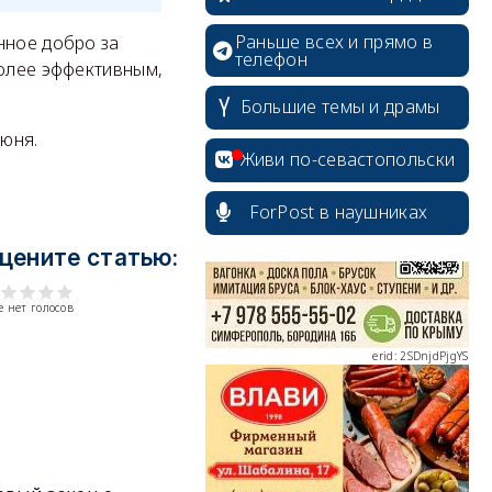
Раньше всех и прямо в
нное добро за
телефон
более эффективным,
Большие темы и драмы
erid: 2SDnjcrDNw6
юня.
Живи по-севастопольски
ForPost в наушниках
цените статью:
erid: 2SDnjdPjgYS
 нет голосов
erid: 2SDnjdvhGXG