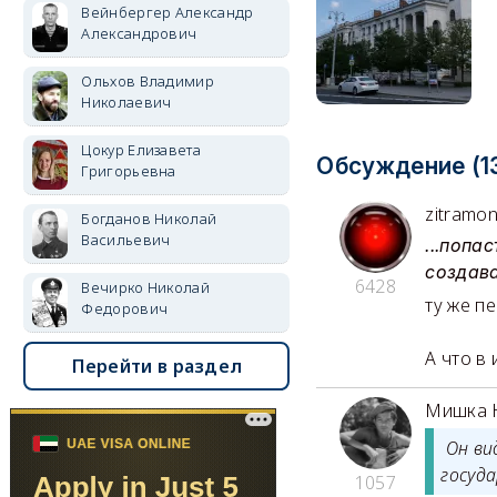
Вейнбергер Александр
Александрович
Ольхов Владимир
Николаевич
Цокур Елизавета
Обсуждение (1
Григорьевна
zitramo
Богданов Николай
Васильевич
...попа
создава
6428
Вечирко Николай
ту же п
Федорович
А что в 
Перейти в раздел
Мишка 
Он ви
госуда
1057