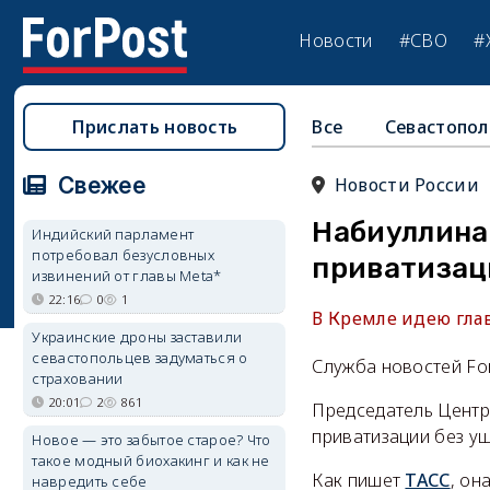
Новости
#СВО
#
Прислать новость
Все
Севастопол
Свежее
Новости России
Набиуллина
Индийский парламент
потребовал безусловных
приватизац
извинений от главы Meta*
22:16
0
1
В Кремле идею гла
Украинские дроны заставили
севастопольцев задуматься о
Служба новостей Fo
страховании
20:01
2
861
Председатель Центр
приватизации без ущ
Новое — это забытое старое? Что
такое модный биохакинг и как не
Как пишет
ТАСС
, он
навредить себе