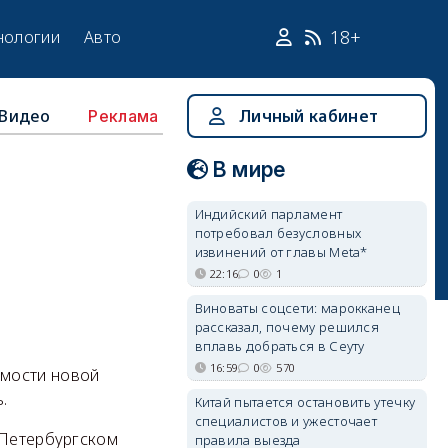
18+
нологии
Авто
Видео
Личный кабинет
Реклама
В мире
Индийский парламент
потребовал безусловных
извинений от главы Meta*
22:16
0
1
Виноваты соцсети: марокканец
рассказал, почему решился
вплавь добраться в Сеуту
16:59
0
570
имости новой
.
Китай пытается остановить утечку
специалистов и ужесточает
 Петербургском
правила выезда