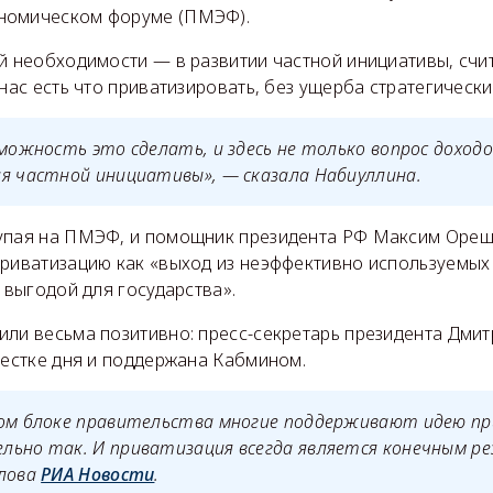
номическом форуме (ПМЭФ).
й необходимости — в развитии частной инициативы, счит
 нас есть что приватизировать, без ущерба стратегическ
зможность это сделать, и здесь не только вопрос доход
я частной инициативы», — сказала Набиуллина.
упая на ПМЭФ, и помощник президента РФ Максим Ореш
 приватизацию как «выход из неэффективно используемых
и выгодой для государства».
ли весьма позитивно: пресс-секретарь президента Дмит
вестке дня и поддержана Кабмином.
ком блоке правительства многие поддерживают идею пр
льно так. И приватизация всегда является конечным р
слова
РИА Новости
.