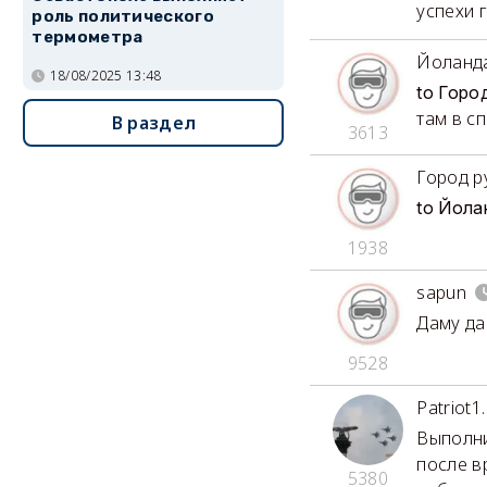
успехи г
роль политического
термометра
Йоланд
18/08/2025 13:48
to Горо
там в сп
В раздел
3613
Город р
to Йола
1938
sapun
Даму да
9528
Patriot1.
Выполни
после в
5380