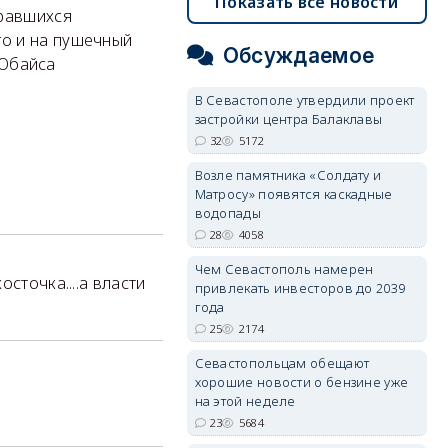
Показать все новости
жравшихся
о и на пушечный
Обсуждаемое
ЧЮбайса
В Севастополе утвердили проект
застройки центра Балаклавы
32
5172
Возле памятника «Солдату и
Матросу» появятся каскадные
водопады
28
4058
Чем Севастополь намерен
сточка....а власти
привлекать инвесторов до 2039
года
25
2174
Севастопольцам обещают
хорошие новости о бензине уже
на этой неделе
23
5684