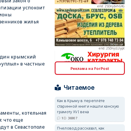
овый закон о
тизации успокоит
ионы
венников жилья
erid: 2SDnjcLUypt
один крымский
«уплыл» в частные
Реклама на ForPost
erid: 2SDnjcrDNw6
Читаемое
Как в Крыму в переплёте
старинной книги нашли ханскую
грамоту XVI века
аменты, котельная
erid: 2SDnjdPjgYS
1
36907
я: что еще
дут в Севастополе
Пчеловод рассказал, как