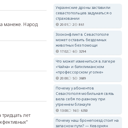
Украинские дроны заставили
севастопольцев задуматься о
страховании
на манеже. Народ
20:01
2
861
Зооконфликт в Севастополе
может оставить бездомных
животных без помощи
17:02
6
3294
Что может измениться в лагере
«Чайка» и батилиманском
«профессорском уголке»
20:00
5
3689
Почему у абонентов
Севастополя мобильная связь
вела себя по-разному при
утреннем блэкауте
13:00
16
6350
а тридцать лет
Почему наш бронепоезд стоит на
эхфективных"
запасном пути? — Кеворкян