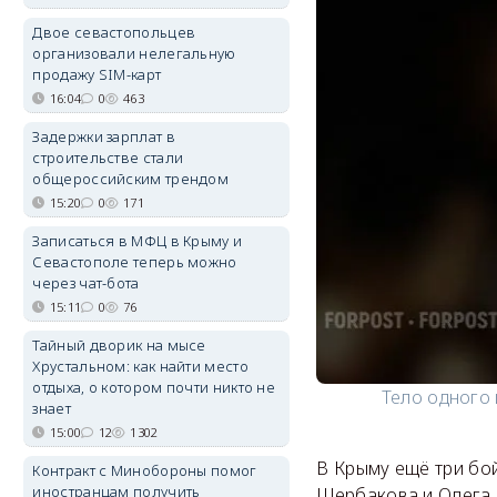
Двое севастопольцев
организовали нелегальную
продажу SIM-карт
16:04
0
463
Задержки зарплат в
строительстве стали
общероссийским трендом
15:20
0
171
Записаться в МФЦ в Крыму и
Севастополе теперь можно
через чат-бота
15:11
0
76
Тайный дворик на мысе
Хрустальном: как найти место
отдыха, о котором почти никто не
Тело одного 
знает
15:00
12
1302
В Крыму ещё три бой
Контракт с Минобороны помог
иностранцам получить
Щербакова и Олега 