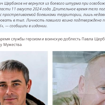
ич Щербаков не вернулся из боевого штурма при освобо
ласти 11 августа 2024 года. Длительное время тело по
 с простреливаемой боевиками территории, лишь недав
ировать в тыл. Личность павшего воина подтверждена 
», — сообщили в издании.
время службы героизм и воинскую доблесть Павла Щер
ну Мужества.