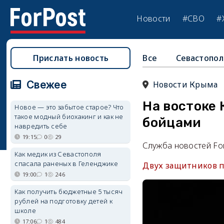
Новости
#СВО
#
Прислать новость
Все
Севастопол
Свежее
Новости Крыма
На востоке
Новое — это забытое старое? Что
такое модный биохакинг и как не
бойцами
навредить себе
19:15
0
29
Служба новостей Fo
Как медик из Севастополя
спасала раненых в Геленджике
Двух защитников п
19:00
1
246
Как получить бюджетные 5 тысяч
рублей на подготовку детей к
школе
17:06
1
484