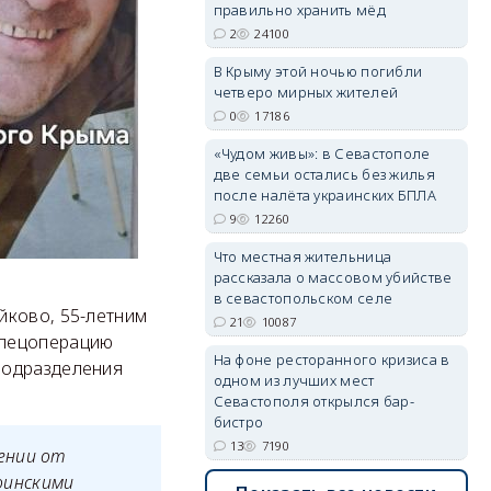
правильно хранить мёд
2
24100
В Крыму этой ночью погибли
четверо мирных жителей
erid: 2SDnjdvhGXG
0
17186
«Чудом живы»: в Севастополе
две семьи остались без жилья
после налёта украинских БПЛА
9
12260
Что местная жительница
рассказала о массовом убийстве
в севастопольском селе
йково, 55-летним
21
10087
спецоперацию
На фоне ресторанного кризиса в
подразделения
одном из лучших мест
Севастополя открылся бар-
бистро
13
7190
ении от
воинскими