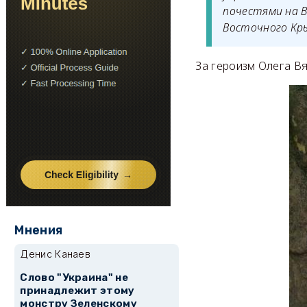
почестями на 
Восточного Кр
За героизм Олега В
Мнения
Денис Канаев
Слово "Украина" не
принадлежит этому
монстру Зеленскому