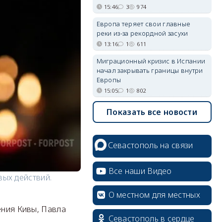
15:46
3
974
Европа теряет свои главные
реки из-за рекордной засухи
13:16
1
611
Миграционный кризис в Испании
начал закрывать границы внутри
Европы
15:05
1
802
Показать все новости
Севастополь на связи
Все наши Видео
вых действий.
О местном для местных
ения Кивы, Павла
Севастополь в сердце