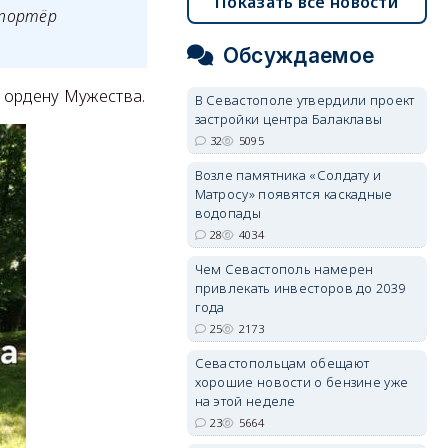
Показать все новости
портёр
Обсуждаемое
к ордену Мужества.
В Севастополе утвердили проект
застройки центра Балаклавы
32
5095
Возле памятника «Солдату и
Матросу» появятся каскадные
водопады
28
4034
Чем Севастополь намерен
привлекать инвесторов до 2039
года
25
2173
Севастопольцам обещают
хорошие новости о бензине уже
на этой неделе
23
5664