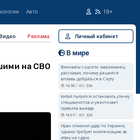
18+
нологии
Авто
Видео
Личный кабинет
Реклама
В мире
шими на СВО
Виноваты соцсети: марокканец
рассказал, почему решился
вплавь добраться в Сеуту
16:59
0
556
Китай пытается остановить утечку
специалистов и ужесточает
правила выезда
16:07
0
324
Иран отменил удар по Украине,
однако требует компенсацию за
атаку на судно