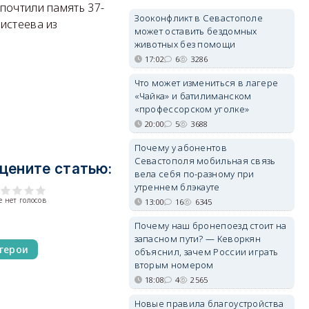
почтили память 37-
Зооконфликт в Севастополе
истеева из
может оставить бездомных
животных без помощи
17:02
6
3286
Что может измениться в лагере
«Чайка» и батилиманском
«профессорском уголке»
20:00
5
3688
Почему у абонентов
Севастополя мобильная связь
цените статью:
вела себя по-разному при
утреннем блэкауте
 нет голосов
13:00
16
6345
Почему наш бронепоезд стоит на
запасном пути? — Кеворкян
герои
объяснил, зачем России играть
вторым номером
18:08
4
2565
Новые правила благоустройства