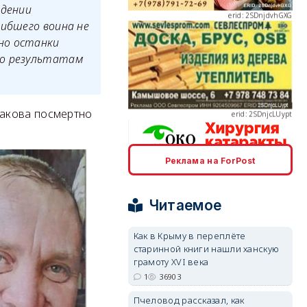
ждении
гибшего воина не
но останки
по результатам
erid: 2SDnjcLUypt
бакова посмертно
Реклама на ForPost
erid: 2SDnjcrDNw6
Читаемое
Как в Крыму в переплёте
старинной книги нашли ханскую
грамоту XVI века
erid: 2SDnjdPjgYS
1
36903
Пчеловод рассказал, как