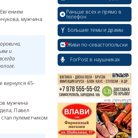
Раньше всех и прямо в
 Евгением
телефон
нчукова, мужчина
Большие темы и драмы
erid: 2SDnjcrDNw6
оровича,
Живи по-севастопольски
ьям и
всегда
ForPost в наушниках
рологе.
erid: 2SDnjdPjgYS
е вернулся 45-
ров мужчина
 дела, Павел
 стал пулемётчиком
erid: 2SDnjdvhGXG