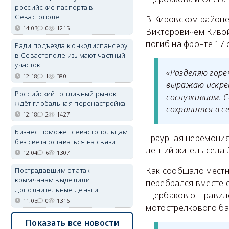
российские паспорта в
Севастополе
В Кировском районе
14:03
0
1215
Викторовичем Кивой
погиб на фронте 17 
Ради подъезда к онкодиспансеру
в Севастополе изымают частный
участок
«Разделяю горе
12:18
1
380
выражаю искрен
Российский топливный рынок
сослуживцам. 
ждёт глобальная перенастройка
сохранится в с
12:18
2
1427
Бизнес поможет севастопольцам
Траурная церемония 
без света оставаться на связи
летний житель села
12:04
6
1307
Как сообщало мест
Пострадавшим от атак
крымчанам выделили
перебрался вместе с
дополнительные деньги
Щербаков отправилс
11:03
0
1316
мотострелкового ба
Показать все новости