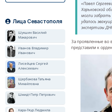
«Павел Сергеев
Харьковской об
могли забрать
Лица Севастополя
удалось эваку
экспертизы ДНК
Шукшин Василий
Макарович
За проявленные во 
представили к орде
Иванов Владимир
Иванович
Лисейцев Сергей
Алексеевич
Щербакова Татьяна
Михайловна
Шмидт Петр Петрович
Кара-Гяур Людмила