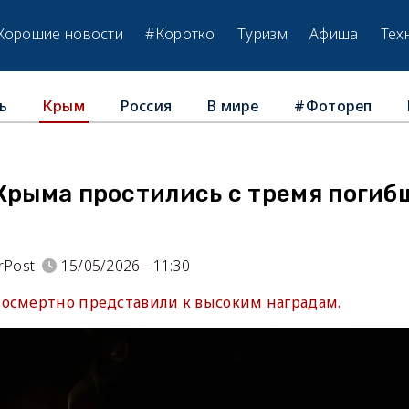
Хорошие новости
#Коротко
Туризм
Афиша
Тех
ь
Россия
В мире
#Фотореп
Крым
 Крыма простились с тремя погиб
rPost
15/05/2026 - 11:30
осмертно представили к высоким наградам.