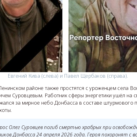
Евгений Кива (слева) и Павел Щербаков (справа).
Ленинском районе также простятся с уроженцем села Во
чем Суровцевым. Работник сферы энергетики ушёл на 
жался за мирное небо Донбасса в составе штурмового 
хоты.
ос Олег Суровцев погиб смертью храбрых при освобожд
виков Донбасса 24 апреля 2026 года. Героя похоронят с 