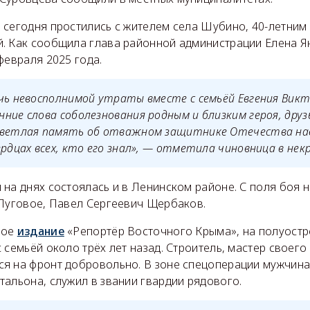
 сегодня простились с жителем села Шубино, 40-летним
. Как сообщила глава районной администрации Елена Я
февраля 2025 года.
чь невосполнимой утраты вместе с семьёй Евгения Викт
ние слова соболезнования родным и близким героя, друз
Светлая память об отважном защитнике Отечества на
ердцах всех, кто его знал», — отметила чиновница в нек
на днях состоялась и в Ленинском районе. С поля боя н
 Луговое, Павел Сергеевич Щербаков.
ное
издание
«Репортёр Восточного Крыма», на полуост
 семьёй около трёх лет назад. Строитель, мастер своего
я на фронт добровольно. В зоне спецоперации мужчина
тальона, служил в звании гвардии рядового.