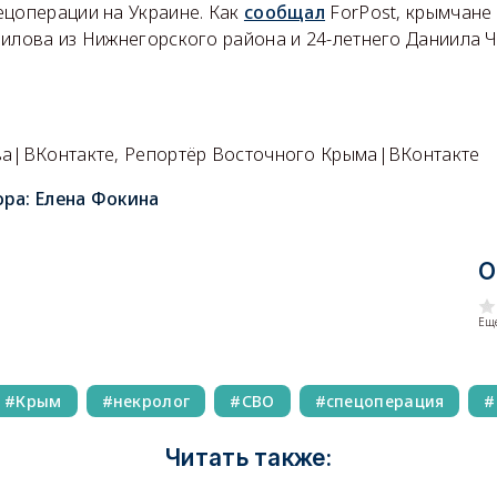
ецоперации на Украине. Как
сообщал
ForPost, крымчане 
нилова из Нижнегорского района и 24-летнего Даниила Ч
ва|ВКонтакте, Репортёр Восточного Крыма|ВКонтакте
ора:
Елена Фокина
О
Еще
Крым
некролог
СВО
спецоперация
Читать также: