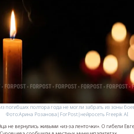
из погибших полтора года не могли забрать из зоны бое
Фото:
Арина Розанова|ForPost|нейросеть Freepik AI
ца не вернулись живыми «из-за ленточки». О гибели Евг
Суровцева сообщили в местных муниципалитетах.