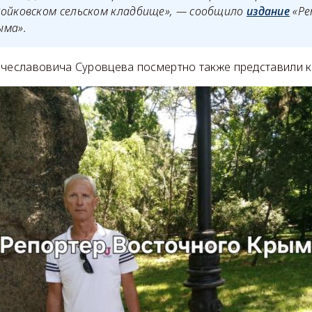
Войковском сельском кладбище», — сообщило
издание
«Ре
ыма».
ячеславовича Суровцева посмертно также представили 