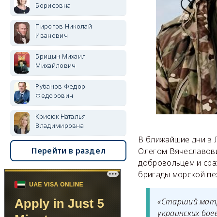
Борисовна
Пирогов Николай
Иванович
Брицын Михаил
Михайлович
Рубанов Федор
Федорович
Крисюк Наталья
Владимировна
В ближайшие дни в 
Перейти в раздел
Олегом Вячеславови
добровольцем и сра
бригады морской пе
«Старший матр
украинских бое