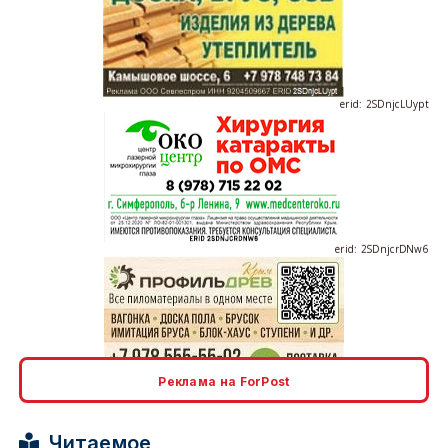
erid: 2SDnjcLUypt
erid: 2SDnjcrDNw6
erid: 2SDnjdPjgYS
Реклама на ForPost
Читаемое