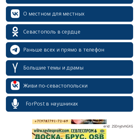
О местном для местных
erid: 2SDnjcrDNw6
Севастополь в сердце
Раньше всех и прямо в телефон
Большие темы и драмы
erid: 2SDnjdPjgYS
Живи по-севастопольски
ForPost в наушниках
erid: 2SDnjdvhGXG