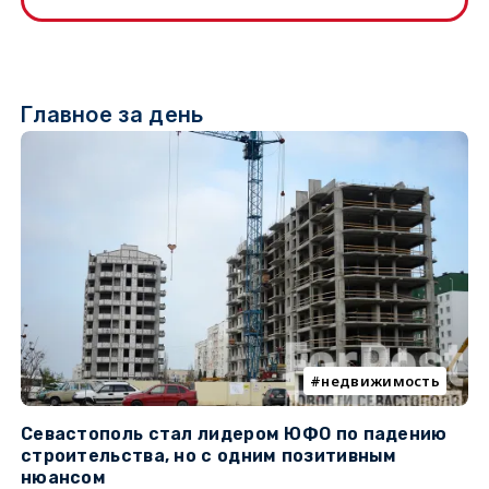
Главное за день
недвижимость
Севастополь стал лидером ЮФО по падению
К
строительства, но с одним позитивным
д
нюансом