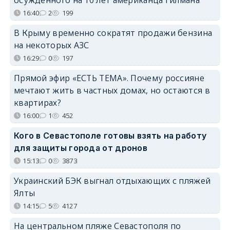
16:40
2
199
В Крыму временно сократят продажи бензина
на некоторых АЗС
16:29
0
197
Прямой эфир «ЕСТЬ ТЕМА». Почему россияне
мечтают жить в частных домах, но остаются в
квартирах?
16:00
1
452
Кого в Севастополе готовы взять на работу
для защиты города от дронов
15:13
0
3873
Украинский БЭК выгнал отдыхающих с пляжей
Ялты
14:15
5
4127
На центральном пляже Севастополя по