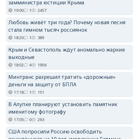
замминистра юстиции Крыма
19:00
1
2457
Любовь живёт три года? Почему новая песня
стала гимном тысяч россиянок
18:20
1
389
Крым и Севастополь ждут аномально жаркие
выходные
18:02
4
1906
Минтранс разрешил тратить «дорожные»
деньги на защиту от БПЛА
17:18
1
151
В Алупке планируют установить памятник
именитому фотографу
17:05
0
263
США попросили Россию освободить
осуждённого на 10 лет американца Гилмана