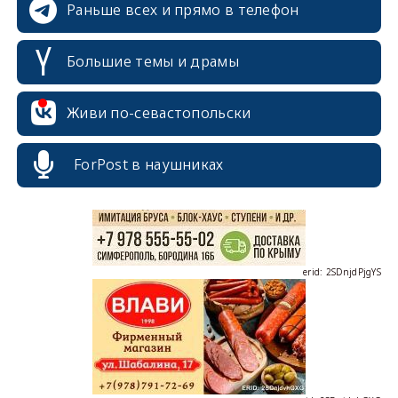
Раньше всех и прямо в телефон
Большие темы и драмы
erid: 2SDnjcrDNw6
Живи по-севастопольски
ForPost в наушниках
erid: 2SDnjdPjgYS
erid: 2SDnjdvhGXG