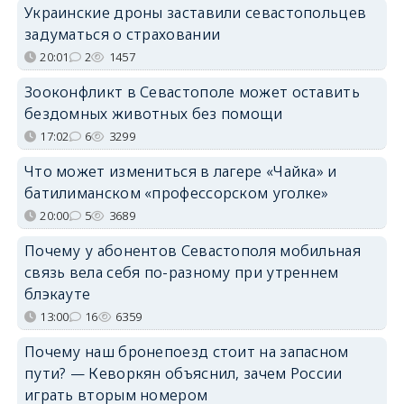
Украинские дроны заставили севастопольцев
задуматься о страховании
20:01
2
1457
Зооконфликт в Севастополе может оставить
бездомных животных без помощи
17:02
6
3299
Что может измениться в лагере «Чайка» и
батилиманском «профессорском уголке»
20:00
5
3689
Почему у абонентов Севастополя мобильная
связь вела себя по-разному при утреннем
блэкауте
13:00
16
6359
Почему наш бронепоезд стоит на запасном
пути? — Кеворкян объяснил, зачем России
играть вторым номером