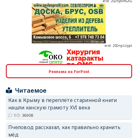
erid: 2SDnjcLUypt
Реклама на ForPost
erid: 2SDnjcrDNw6
Читаемое
Как в Крыму в переплёте старинной книги
нашли ханскую грамоту XVI века
1
36908
erid: 2SDnjdPjgYS
Пчеловод рассказал, как правильно хранить
мёд