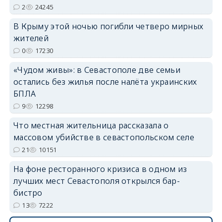
2
24245
В Крыму этой ночью погибли четверо мирных
жителей
erid: 2SDnjdvhGXG
0
17230
«Чудом живы»: в Севастополе две семьи
остались без жилья после налёта украинских
БПЛА
9
12298
Что местная жительница рассказала о
массовом убийстве в севастопольском селе
21
10151
На фоне ресторанного кризиса в одном из
лучших мест Севастополя открылся бар-
бистро
13
7222